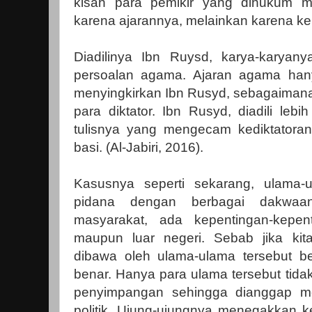
kisah para pemikir yang dihukum ma
karena ajarannya, melainkan karena kep
Diadilinya Ibn Ruysd, karya-karyany
persoalan agama. Ajaran agama hany
menyingkirkan Ibn Rusyd, sebagaimana
para diktator. Ibn Rusyd, diadili leb
tulisnya yang mengecam kediktatoran,
basi. (Al-Jabiri, 2016).
Kasusnya seperti sekarang, ulama-u
pidana dengan berbagai dakwaa
masyarakat, ada kepentingan-kepent
maupun luar negeri. Sebab jika kita 
dibawa oleh ulama-ulama tersebut b
benar. Hanya para ulama tersebut tid
penyimpangan sehingga dianggap me
politik. Ujung-ujungnya menegakkan k