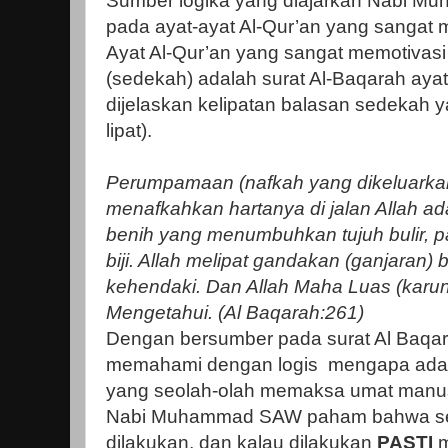
Sumber logika yang diajarkan Nabi 
pada ayat-ayat Al-Qur’an yang sangat
Ayat Al-Qur’an yang sangat memotivasi
(sedekah) adalah surat Al-Baqarah ayat
dijelaskan kelipatan balasan sedekah ya
lipat).
Perumpamaan (nafkah yang dikeluarkan
menafkahkan hartanya di jalan Allah ad
benih yang menumbuhkan tujuh bulir, pad
biji. Allah melipat gandakan (ganjaran) 
kehendaki. Dan Allah Maha Luas (karun
Mengetahui. (Al Baqarah:261)
Dengan bersumber pada surat Al Baqara
memahami dengan logis mengapa ada 
yang seolah-olah memaksa umat manusi
Nabi Muhammad SAW paham bahwa sed
dilakukan, dan kalau dilakukan
PASTI
m