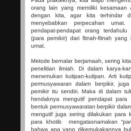
Pada prakteknya, kita wajib mengem
orang lain yang memiliki kesamaan 
dengan kita, agar kita terhindar da
menyebabkan perpecahan umat.
pendapat-pendapat orang terdahulu
(para pemikir) dari fitnah-fitnah ya
umat.
Metode bernalar berjamaah, sering kit
penelitian ilmiah. Di dalam karya-kar
menemukan kutipan-kutipan. Arti kuti
permusyawaran dalam berpikir, juga
pemikir itu sendiri. Maka di dalam tu
hendaknya mengutif pendapat para p
bentuk permusyawaratan berpikir dalam b
mengutif juga sering dilakukan para k
para khotib mengatasnamakan “par
bahwa apa yang dikemukakannya buka