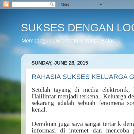
SUKSES DENGAN LO
Membangun Jiwa Optimis Tanpa Batas
SUNDAY, JUNE 28, 2015
RAHASIA SUKSES KELUARGA GE
Setelah tayang di media elektronik, 
Halilintar menjadi terkenal. Keluarga d
sekarang adalah sebuah fenomena so
kenal.
Demikian juga saya sangat tertarik den
informasi di internet dan mencoba