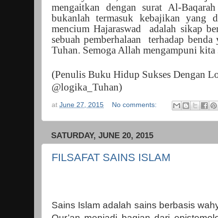
mengaitkan dengan surat Al-Baqarah 
bukanlah termasuk kebajikan yang d
mencium Hajaraswad
adalah sikap be
sebuah pemberhalaan
terhadap benda 
Tuhan. Semoga Allah mengampuni kita 
(Penulis Buku Hidup Sukses Dengan Lo
@logika_Tuhan)
at
June 27, 2015
No comments:
SATURDAY, JUNE 20, 2015
FILSAFAT SAINS ISLAM
Sains Islam adalah sains berbasis wahyu
Qur’an menjadi bagian dari epistemolog