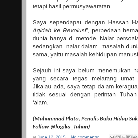
tetapi hasil permusyawaratan.
Saya sependapat dengan Hassan Ha
Aqidah ke Revolusi
”, perbedaan bern
dunia hanya di metode. Nalar persoala
sedangkan
nalar dalam
masalah dunia
sama, yaitu masalah kehidupan manusia
Sejauh ini saya belum menemukan 
yang secara tegas melarang umat un
Jikalau ada, saya tetap dalam keragua
tidak sesuai dengan perintah Tuhan
‘alam.
(Muhammad Plato, Penulis Buku Hidup Suk
Follow @logika_Tuhan)
at
June 12, 2015
No comments: