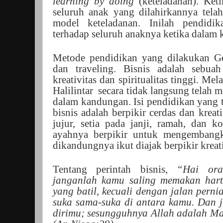
learning by doing
(keteladanan). Ket
seluruh anak yang dilahirkannya tela
model keteladanan. Inilah pendidi
terhadap seluruh anaknya ketika dalam
Metode pendidikan yang dilakukan Gen
dan traveling. Bisnis adalah sebua
kreativitas dan spiritualitas tinggi. Mel
Halilintar
secara tidak langsung telah 
dalam kandungan. Isi pendidikan yang 
bisnis adalah berpikir cerdas dan kreat
jujur, setia pada janji, ramah, dan k
ayahnya berpikir untuk mengembangk
dikandungnya ikut diajak berpikir kreatif
Tentang perintah bisnis,
“Hai ora
janganlah kamu saling memakan har
yang batil, kecuali dengan jalan pern
suka sama-suka di antara kamu. Dan
dirimu; sesungguhnya Allah adalah 