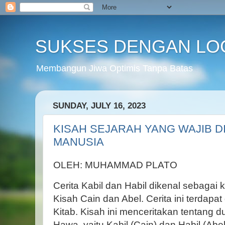
SUKSES DENGAN LO
Membangun Jiwa Optimis Tanpa Batas
SUNDAY, JULY 16, 2023
KISAH SEJARAH YANG WAJIB D
MANUSIA
OLEH: MUHAMMAD PLATO
Cerita Kabil dan Habil dikenal sebagai 
Kisah Cain dan Abel. Cerita ini terdapa
Kitab. Kisah ini menceritakan tentang 
Hawa, yaitu Kabil (Cain) dan Habil (Abel