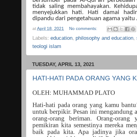
bersumber pada Al-Qur’an perbedaan
tidak saling membahayakan. Kehidup
menyejukkan hati. Hati damai hadir
dipandu dari pengetahuan agama yaitu 
at
April 18, 2021
No comments:
Labels:
education
,
philosophy and education
,
teologi islam
TUESDAY, APRIL 13, 2021
HATI-HATI PADA ORANG YANG 
OLEH: MUHAMMAD PLATO
Hati-hati pada orang yang kamu bantu!
untuk berpikir. Pesan ini mengandung ar
orang-orang beriman. Orang-orang 
pemikiran kita semestinya mereka men
baik pada kita. Apa jadinya jika or