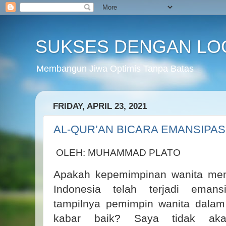
SUKSES DENGAN LO
Membangun Jiwa Optimis Tanpa Batas
FRIDAY, APRIL 23, 2021
AL-QUR’AN BICARA EMANSIPAS
OLEH: MUHAMMAD PLATO
Apakah kepemimpinan wanita men
Indonesia telah terjadi eman
tampilnya pemimpin wanita dala
kabar baik? Saya tidak aka