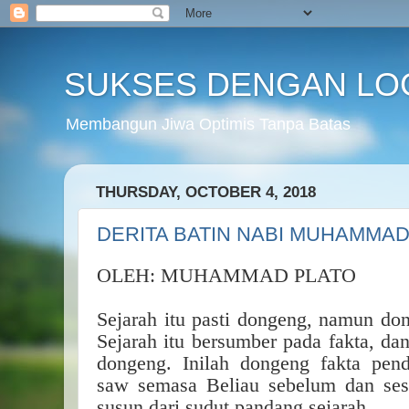
SUKSES DENGAN LO
Membangun Jiwa Optimis Tanpa Batas
THURSDAY, OCTOBER 4, 2018
DERITA BATIN NABI MUHAMMA
OLEH: MUHAMMAD PLATO
Sejarah itu pasti dongeng, namun don
Sejarah itu bersumber pada fakta, da
dongeng. Inilah dongeng fakta pe
saw semasa Beliau sebelum dan ses
susun dari sudut pandang sejarah.