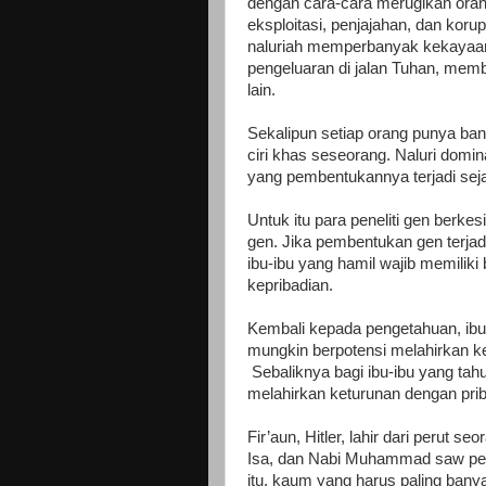
dengan cara-cara merugikan oran
eksploitasi, penjajahan, dan korup
naluriah memperbanyak kekayaa
pengeluaran di jalan Tuhan, me
lain.
Sekalipun setiap orang punya ban
ciri khas seseorang. Naluri domina
yang pembentukannya terjadi se
Untuk itu para peneliti gen berkes
gen. Jika pembentukan gen terj
ibu-ibu yang hamil wajib memili
kepribadian.
Kembali kepada pengetahuan, ibu
mungkin berpotensi melahirkan ketu
Sebaliknya bagi ibu-ibu yang ta
melahirkan keturunan dengan prib
Fir’aun, Hitler, lahir dari perut 
Isa, dan Nabi Muhammad saw penut
itu, kaum yang harus paling ban