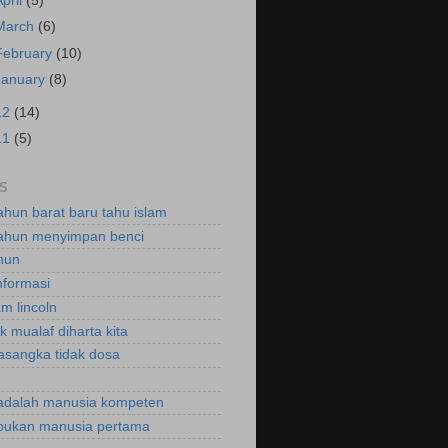
April
(5)
March
(6)
February
(10)
January
(8)
12
(14)
11
(5)
S
ahun barat baru tahu islam
ahun menyimpan benci
hun
nformasi
m lincoln
k mualaf diharta kita
asangka tidak dosa
adalah manusia kompeten
bukan manusia pertama