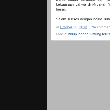
kekuasaan bahwa diri-Nya-lah
besar.
Salam sukses dengan logika Tuh
at
October 30, 2013
No commen
Labels:
hidup ibadah
,
untung terus