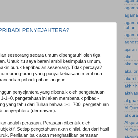
agama
agama 
agama 
agama
tuhan
PRIBADI PENYEJAHTERA?
agama 
agnost
ajaran 
adian seseorang secara umum dipengaruhi oleh tiga
akal
an. Untuk itu saya berani ambil kesimpulan umum,
akal a
akin buruk kepribadian seseorang. Tidak percaya?
akal o
 umum orang-orang yang punya kebiasaan membaca
akan te
ncarkan pribadi-pribadi anggun.
akhir 
 anggun penyejahtera yang dibentuk oleh pengetahuan.
aktiva
1-1=0, pengetahuan ini akan membentuk pribadi-
al gha
orang yang tahu dari Tuhan bahwa 1-1=700, pengetahuan
Al Qur
di penyejahtera (dermawan).
al qur
Al qur
an adalah perasaan. Perasaan dibentuk oleh
bjektif. Setiap pengetahuan akan dinilai, dan dari hasil
Al Qur
uruk. Penilaian baik akan menghasilkan perasaan
al-qur'