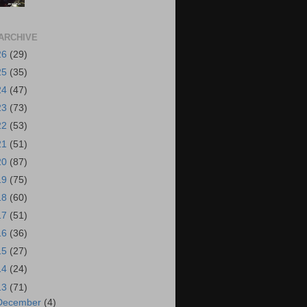
ARCHIVE
26
(29)
25
(35)
24
(47)
23
(73)
22
(53)
21
(51)
20
(87)
19
(75)
18
(60)
17
(51)
16
(36)
15
(27)
14
(24)
13
(71)
December
(4)