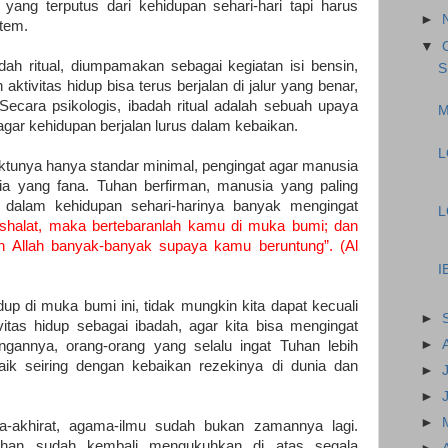
 yang terputus dari kehidupan sehari-hari tapi harus
►
tem.
▼
dah ritual, diumpamakan sebagai kegiatan isi bensin,
S
aktivitas hidup bisa terus berjalan di jalur yang benar,
 Secara psikologis, ibadah ritual adalah sebuah upaya
M
gar kehidupan berjalan lurus dalam kebaikan.
L
ktunya hanya standar minimal, pengingat agar manusia
nia yang fana. Tuhan berfirman, manusia yang paling
 dalam kehidupan sehari-harinya banyak mengingat
L
n shalat, maka bertebaranlah kamu di muka bumi; dan
lah Allah banyak-banyak supaya kamu beruntung”. (Al
I
dup di muka bumi ini, tidak mungkin kita dapat kecuali
►
itas hidup sebagai ibadah, agar kita bisa mengingat
►
gannya, orang-orang yang selalu ingat Tuhan lebih
ik seiring dengan kebaikan rezekinya di dunia dan
►
►
►
a-akhirat, agama-ilmu sudah bukan zamannya lagi.
han sudah kembali mengukuhkan di atas segala