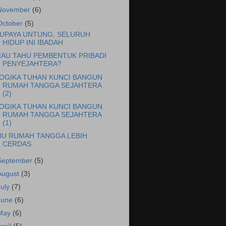
November
(6)
October
(5)
UPAYA UNTUNG, SELURUH
HIDUP INI IBADAH
AU TAHU PEMBENTUK PRIBADI
PENYEJAHTERA?
OGIKA TUHAN KUNCI BANGUN
RUMAH TANGGA SEJAHTERA
(2)
OGIKA TUHAN KUNCI BANGUN
RUMAH TANGGA SEJAHTERA
(1)
BU RUMAH TANGGA LEBIH
CERDAS
September
(5)
August
(3)
July
(7)
June
(6)
May
(6)