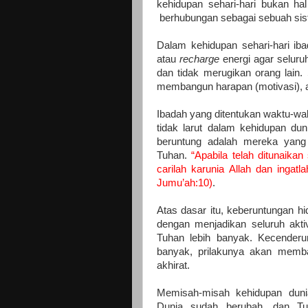
kehidupan sehari-hari bukan hal
berhubungan sebagai sebuah sis
Dalam kehidupan sehari-hari iba
atau
recharge
energi agar seluruh 
dan tidak merugikan orang lain.
membangun harapan (motivasi), a
Ibadah yang ditentukan waktu-wa
tidak larut dalam kehidupan du
beruntung adalah mereka yang
Tuhan.
“Apabila telah ditunaika
carilah karunia Allah dan ingat
Jumu’ah:10)
.
Atas dasar itu, keberuntungan hi
dengan menjadikan seluruh aktiv
Tuhan lebih banyak. Kecenderun
banyak, prilakunya akan memba
akhirat.
Memisah-misah kehidupan duni
Dunia sudah berubah, dan Tu