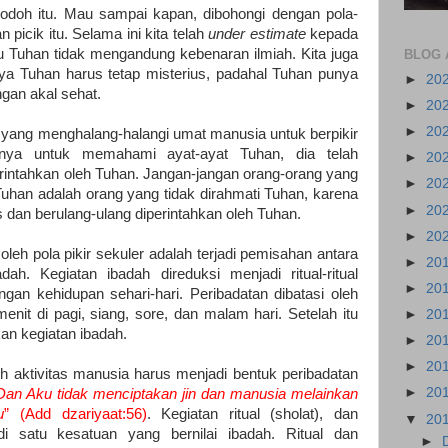
 bodoh itu. Mau sampai kapan, dibohongi dengan pola-
 picik itu. Selama ini kita telah
under estimate
kepada
Tuhan tidak mengandung kebenaran ilmiah. Kita juga
BLOG 
ya Tuhan harus tetap misterius, padahal Tuhan punya
►
20
engan akal sehat.
►
20
►
20
a yang menghalang-halangi umat manusia untuk berpikir
knya untuk memahami ayat-ayat Tuhan, dia telah
►
20
erintahkan oleh Tuhan. Jangan-jangan orang-orang yang
►
20
uhan adalah orang yang tidak dirahmati Tuhan, karena
►
20
 dan berulang-ulang diperintahkan oleh Tuhan.
►
20
oleh pola pikir sekuler adalah terjadi pemisahan antara
►
20
ah. Kegiatan ibadah direduksi menjadi ritual-ritual
►
20
an kehidupan sehari-hari. Peribadatan dibatasi oleh
enit di pagi, siang, sore, dan malam hari. Setelah itu
►
20
kan kegiatan ibadah.
►
20
►
20
uh aktivitas manusia harus menjadi bentuk peribadatan
►
20
Dan Aku tidak menciptakan jin dan manusia melainkan
u
” (Add dzariyaat:56)
. Kegiatan ritual (sholat), dan
▼
20
di satu kesatuan yang bernilai ibadah. Ritual dan
►