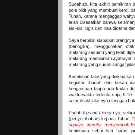
Sudahlah, kita akhiri pemikiran
pola pikir yang membuat kerdil dan
Tuhan, karena mengaggap wahyu 
telah disesatkan bahwa selaman
sisi-sisi logis dan bisa dicerna d
Saya berpikir, siapapun orangny
(berlogika), menggunakan ota
melarang sesuatu yang telah dip
melarang memikirkan ayat-ayat T
melarang yang sudah sangat jelas
Kesalahan fatal yang diakibatkan 
kegiatan ibadah dan bukan ibad
keagamaan tanpa ada kaitan deng
waktu-waktu tertentu saja, 5-10 m
seluruh aktivitasnya dianggap bu
Padahal
grand theory
nya, selur
(penyembahan) kepada Tuhan.
“
supaya mereka menyembah-K
kehidupan sehari-hari harus ja