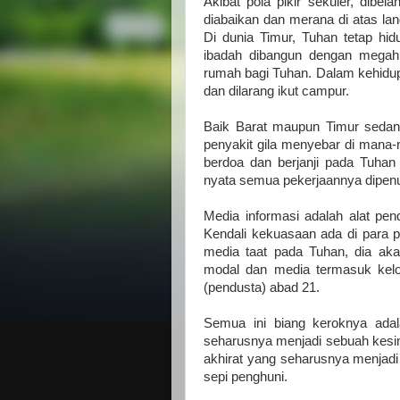
Akibat pola pikir sekuler, dibe
diabaikan dan merana di atas lang
Di dunia Timur, Tuhan tetap hi
ibadah dibangun dengan megah, 
rumah bagi Tuhan. Dalam kehidup
dan dilarang ikut campur.
Baik Barat maupun Timur sedan
penyakit gila menyebar di mana-
berdoa dan berjanji pada Tuhan 
nyata semua pekerjaannya dipenu
Media informasi adalah alat pe
Kendali kekuasaan ada di para p
media taat pada Tuhan, dia aka
modal dan media termasuk kel
(pendusta) abad 21.
Semua ini biang keroknya adala
seharusnya menjadi sebuah kesi
akhirat yang seharusnya menjadi
sepi penghuni.