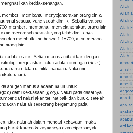
n menghasilkan ketidaksenangan.
Allah
Allah a
 memberi, membantu, menyejahterakan orang dinilai
Allah 
gurangi sesuatu yang sudah dimiliki. Sebaliknya bagi
700, memberi, membantu, menyejahterakan, orang lain
Allah 
na akan menambah sesuatu yang telah dimilikinya.
Allah 
uhan dan membutkikan bahwa 1-1=700, akan merasa
Allah 
n orang lain.
Allah p
Allah t
an adalah naluri. Setiap manusia dilahirkan dengan
psikologi menjelaskan naluri adalah dorongan (
drive
)
amaeri
ara umum telah dimiliki manusia. Naluri ini
amal o
ah/keturunan).
amerik
amerik
g dalam gen manusia adalah naluri untuk
anggot
old) demi kekuasaan (glory). Naluri pada dasarnya
apa it
sumber dari naluri akan terlihat baik dan buruk, setelah
tindakan naluriah seseorang bergantung pada
apa se
apakah
apapun
bertindak naluriah dalam mencari kekayaan, maka
arti k
rung buruk karena kekayaannya akan diperbanyak