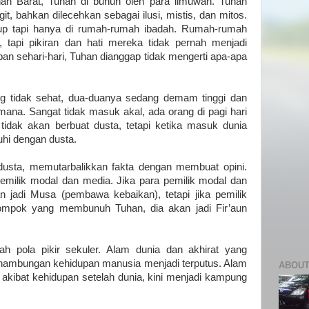
lahan Barat, Tuhan di bunuh oleh para ilmuwan. Tuhan
it, bahkan dilecehkan sebagai ilusi, mistis, dan mitos.
dup tapi hanya di rumah-rumah ibadah. Rumah-rumah
tapi pikiran dan hati mereka tidak pernah menjadi
an sehari-hari, Tuhan dianggap tidak mengerti apa-apa
g tidak sehat, dua-duanya sedang demam tinggi dan
mana. Sangat tidak masuk akal, ada orang di pagi hari
tidak akan berbuat dusta, tetapi ketika masuk dunia
hi dengan dusta.
ndusta, memutarbalikkan fakta dengan membuat opini.
emilik modal dan media. Jika para pemilik modal dan
n jadi Musa (pembawa kebaikan), tetapi jika pemilik
ompok yang membunuh Tuhan, dia akan jadi Fir’aun
h pola pikir sekuler. Alam dunia dan akhirat yang
nambungan kehidupan manusia menjadi terputus. Alam
ABOUT
 akibat kehidupan setelah dunia, kini menjadi kampung