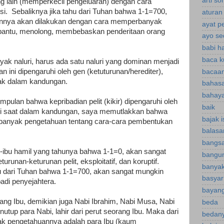
arti s
g lain (memperkecil pengeluaran) dengan cara
si.
Sebaliknya jika tahu dari Tuhan bahwa 1-1=700,
aturan
nnya akan dilakukan dengan cara memperbanyak
ayat p
mbantu, menolong, membebaskan penderitaan orang
ayo se
babi h
baca k
yak naluri, harus ada satu naluri yang dominan menjadi
n ini dipengaruhi oleh gen (ketuturunan/herediter),
bacaan
jak dalam kandungan.
bahasa
bahaya
impulan bahwa kepribadian pelit (kikir) dipengaruhi oleh
baik
adi saat dalam kandungan, saya memutlakkan bahwa
bajak 
ki banyak pengetahuan tentang cara-cara pembentukan
balasa
bangsa
-ibu hamil yang tahunya bahwa 1-1=0, akan sangat
bangu
runan-keturunan pelit, eksploitatif, dan koruptif.
banyak
hu dari Tuhan bahwa 1-1=700, akan sangat mungkin
basyar
adi penyejahtera.
bayan
seorang Ibu, demikian juga Nabi Ibrahim, Nabi Musa, Nabi
beda
up para Nabi, lahir dari perut seorang Ibu. Maka dari
bedany
yak pengetahuannya adalah para Ibu (kaum