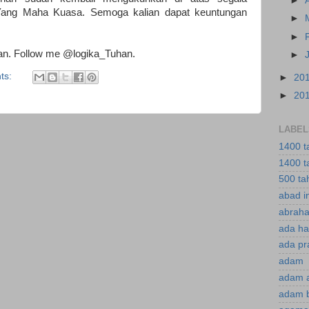
►
 Yang Maha Kuasa. Semoga kalian dapat keuntungan
►
►
an. Follow me @logika_Tuhan.
►
ts:
►
20
►
20
LABEL
1400 t
1400 t
500 ta
abad i
abraha
ada ha
ada pr
adam
adam 
adam 