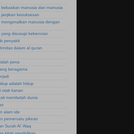
bebaskan manusia dari manusia
janjikan kesuksesan
 mengenalkan manusia dengan
yang disusupi kebencian
ik penyakit
trinitas dalam al quran
dalah pena
rang beragama
rjadi
hidup adalah hidup
si otak kanan
zali membelah dunia
an
an alam ide
an pemersatu pikiran
an Surah Al 'Alaq
an kitab pendidikan