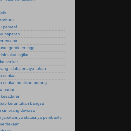
jaib
cemburu
ku pemaaf
mu baperan
perencana
usat gerak tertinggi
idak takut logika
ka serikat
rang tidak percaya tuhan
a serikat
a serikat hentikan perang
a partai
u kesadaran
bab keruntuhan bangsa
 ciri orang dewasa
 jabatannya statusnya pembantu
emerdekaan