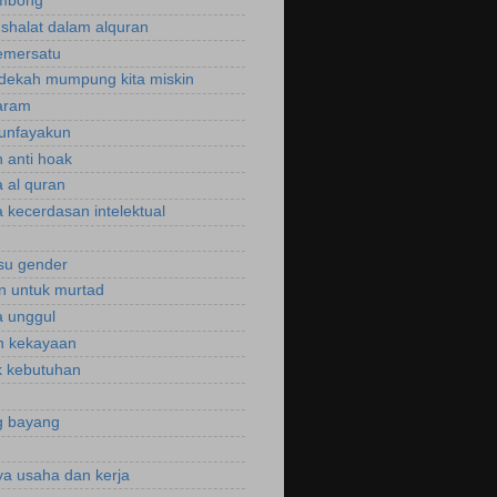
ombong
 shalat dalam alquran
emersatu
dekah mumpung kita miskin
aram
unfayakun
 anti hoak
 al quran
 kecerdasan intelektual
isu gender
n untuk murtad
 unggul
n kekayaan
 kebutuhan
g bayang
a usaha dan kerja