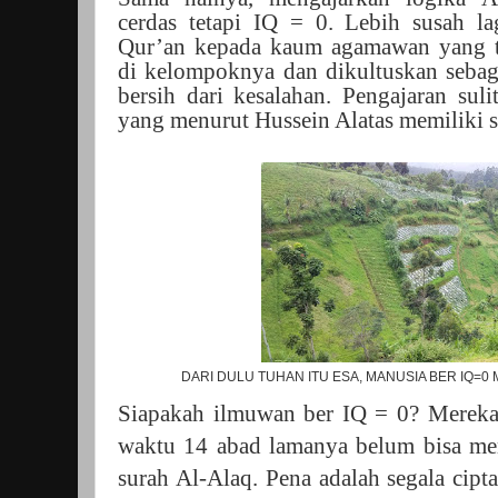
cerdas tetapi IQ = 0. Lebih susah la
Qur’an kepada kaum agamawan yang t
di kelompoknya dan dikultuskan seba
bersih dari kesalahan. Pengajaran sul
yang menurut Hussein Alatas memiliki si
DARI DULU TUHAN ITU ESA, MANUSIA BER IQ=0
Siapakah ilmuwan ber IQ = 0? Mereka
waktu 14 abad lamanya belum bisa m
surah Al-Alaq. Pena adalah segala cipta