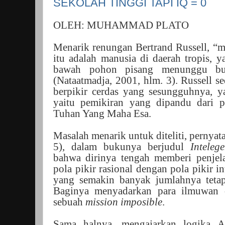
SEKOLAH TINGGI TAPI IQ = 0
OLEH: MUHAMMAD PLATO
Menarik renungan Bertrand Russell, “m
itu adalah manusia di daerah tropis, 
bawah pohon pisang menunggu bu
(Nataatmadja, 2001, hlm. 3). Russell 
berpikir cerdas yang sesungguhnya, ya
yaitu pemikiran yang dipandu dari p
Tuhan Yang Maha Esa.
Masalah menarik untuk diteliti, pernyat
5), dalam bukunya berjudul
Inteleg
bahwa dirinya tengah memberi penje
pola pikir rasional dengan pola pikir i
yang semakin banyak jumlahnya tetap
Baginya menyadarkan para ilmuwan 
sebuah
mission imposible
.
Sama halnya, mengajarkan logika A