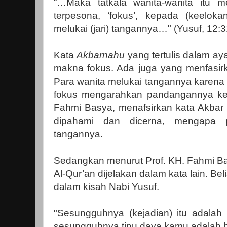
“…Maka tatkala wanita-wanita itu m
terpesona, ‘fokus’, kepada (keelo
melukai (jari) tangannya…" (Yusuf, 12:3
Kata
Akbarnahu
yang tertulis dalam aya
makna fokus. Ada juga yang menfasir
Para wanita melukai tangannya karena a
fokus mengarahkan pandangannya kep
Fahmi Basya, menafsirkan kata Akbar
dipahami dan dicerna, mengapa p
tangannya.
Sedangkan menurut Prof. KH. Fahmi B
Al-Qur’an dijelakan dalam kata lain. B
dalam kisah Nabi Yusuf.
"Sesungguhnya (kejadian) itu adalah 
sesungguhnya tipu daya kamu adalah bes