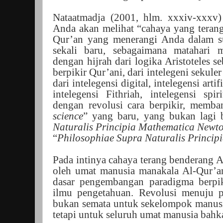
Nataatmadja (2001, hlm. xxxiv-xxxv) 
Anda akan melihat “cahaya yang terang
Qur’an yang menerangi Anda dalam s
sekali baru, sebagaimana matahari 
dengan hijrah dari logika Aristoteles s
berpikir Qur’ani, dari intelegeni sekule
dari intelegensi digital, intelegensi artif
intelegensi Fithriah, intelegensi spi
dengan revolusi cara berpikir, memb
science
” yang baru, yang bukan lagi 
Naturalis Principia Mathematica Newt
“
Philosophiae Supra Naturalis Princi
Pada intinya cahaya terang benderang A
oleh umat manusia manakala Al-Qur’an
dasar pengembangan paradigma berp
ilmu pengetahuan. Revolusi menuju p
bukan semata untuk sekelompok manusia
tetapi untuk seluruh umat manusia bahk