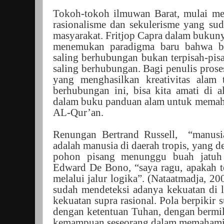
Tokoh-tokoh ilmuwan Barat, mulai mer
rasionalisme dan sekulerisme yang su
masyarakat. Fritjop Capra dalam bukun
menemukan paradigma baru bahwa be
saling berhubungan bukan terpisah-pis
saling berhubungan. Bagi penulis prose
yang menghasilkan kreativitas alam t
berhubungan ini, bisa kita amati di 
dalam buku panduan alam untuk memaha
AL-Qur’an.
Renungan Bertrand Russell, “manusia
adalah manusia di daerah tropis, yang 
pohon pisang menunggu buah jatuh
Edward De Bono, “saya ragu, apakah t
melalui jalur logika”. (Nataatmadja, 200
sudah mendeteksi adanya kekuatan di l
kekuatan supra rasional. Pola berpikir s
dengan ketentuan Tuhan, dengan bermil
kemampuan seseorang dalam memaha