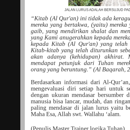
JALAN LURUS ADALAH BERSUJUD PA
“Kitab (Al Qur'an) ini tidak ada kera
mereka yang bertakwa, (yaitu) mereka
gaib, yang mendirikan shalat dan men
yang Kami anugerahkan kepada mereka
kepada Kitab (Al Qur'an) yang tela
Kitab-kitab yang telah diturunkan seb
akan adanya (kehidupan) akhirat. 
mendapat petunjuk dari Tuhan mere
orang yang beruntung.” (Al Baqarah, 2
Berdasarkan informasi dari Al-Qur’an,
mengevaluasi diri setiap hari untuk s
dengan ukuran mendasar bersumber da
manusia bisa lancar, mudah, dan ringa
paling mendasar di jalan lurus yaitu
Maha Esa, Allah swt. Wallahu ‘alam.
(Penulis Master Trainer logika Tuhan)