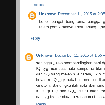
Replies
Unknown
December 11, 2015 at 2:0
bener banget bang toni,,,,bangga
tajam pemikirannya sperti abang,,,,ni
Reply
Unknown
December 11, 2015 at 1:55 
sehingga,,,kalo membandingkan nabi dg
IQ,,,yg membuat nabi sempurna bkn it
dan SQ yang melebihi einstein,,,,klo
hnya krn IQ,,,,gk bakal bs membuktikan 
einstein. Bandingkanlah nabi dan eins
IQ sj,tp EQ dan SQ,,,,disitu akan 
nabi yg bs membuat peradaban di masa
Reply