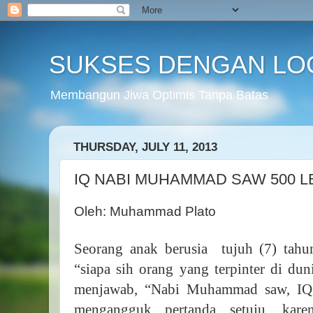
SUKSES DENGAN LO
Membangun Jiwa Optimis Tanpa Batas
THURSDAY, JULY 11, 2013
IQ NABI MUHAMMAD SAW 500 L
Oleh: Muhammad Plato
Seorang anak berusia
tujuh (7) tah
“siapa sih orang yang terpinter di du
menjawab, “Nabi Muhammad saw, IQ 
mengangguk pertanda setuju, kar