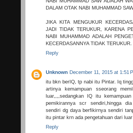
NABI MUHAMMAD SAW ADALAH WAH
DALAM OTAK NABI MUHAMMAD SAW
JIKA KITA MENGUKUR KECERDA
JADI TIDAK TERUKUR, KARENA P
NABI MUHAMMAD ADALAH PENGET
KECERDASANNYA TIDAK TERUKUR.
Reply
Unknown
December 11, 2015 at 1:51 
itu bkn berIQ, tp nabi itu Pintar. Iq ting
artinya kemampuan sseorang memil
luar,,,,sedangkan IQ itu kemampua
pemikirannya scr sendiri,hingga d
sendiri dg daya berfikirnya sendiri tan
itu pintar krn ada pengetahuan dari luar
Reply