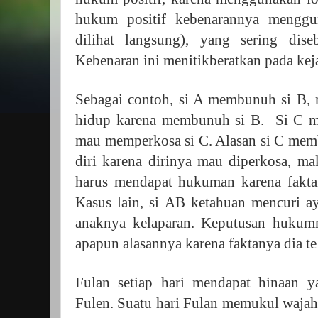
hukum positif kebenarannya menggun
dilihat langsung), yang sering dis
Kebenaran ini menitikberatkan pada keja
Sebagai contoh, si A membunuh si B,
hidup karena membunuh si B.
Si C m
mau memperkosa si C. Alasan si C mem
diri karena dirinya mau diperkosa, ma
harus mendapat hukuman karena fakt
Kasus lain, si AB ketahuan mencuri a
anaknya kelaparan. Keputusan hukum
apapun alasannya karena faktanya dia t
Fulan setiap hari mendapat hinaan y
Fulen. Suatu hari Fulan memukul wajah