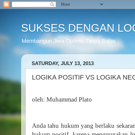
SUKSES DENGAN LO
Membangun Jiwa Optimis Tanpa Batas
SATURDAY, JULY 13, 2013
LOGIKA POSITIF VS LOGIKA NE
oleh: Muhammad Plato
Anda tahu hukum yang berlaku sekaran
hukum positif, karena menggunakan logi