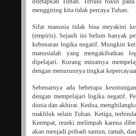
ditetapkan Tuhan. Terlalu fokus pada 
menggiring kita tidak percaya Tuhan.
Sifat manusia tidak bisa meyakini ke
(empiris). Sejauh ini belum banyak pe
kebenaran logika negatif. Mungkin ke
manusialah yang mengakibatkan logi
dipelajari. Kurang minatnya mempelaja
dengan menurunnya tingkat kepercayaa
Sebenarnya ada beberapa keuntungan
dengan mempelajari logika negatif. P
dunia dan akhirat. Kedua, menghilangkan
makhluk selain Tuhan. Ketiga, terhindar
Keempat, rezeki melimpah karena dibe
akan menjadi pribadi santun, ramah, dan