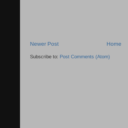
Newer Post
Home
Subscribe to:
Post Comments (Atom)