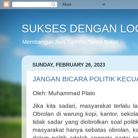
SUKSES DENGAN LO
Membangun Jiwa Optimis Tanpa Batas
SUNDAY, FEBRUARY 26, 2023
JANGAN BICARA POLITIK KECU
Oleh: Muhammad Plato
Jika kita sadari, masyarakat terlalu l
Obrolan di warung kopi, kantor, sekol
tidak sadar yang diobrolkan soal polit
masyarakat hanya sebatas obrolan, k
dalam politik adalah anggota partai pol