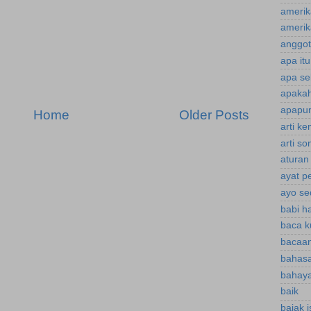
amerik
amerik
anggot
apa it
apa se
apakah
apapun
Home
Older Posts
arti k
arti s
aturan
ayat p
ayo se
babi h
baca k
bacaan
bahasa
bahaya
baik
bajak 