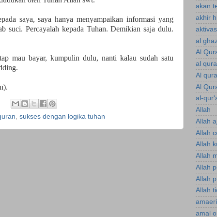
akan te
akhir 
epada saya, saya hanya menyampaikan informasi yang
tab suci. Percayalah kepada Tuhan. Demikian saja dulu.
aktiva
al gha
Al Qur
etap mau bayar, kumpulin dulu, nanti kalau sudah satu
al qur
dding.
Al qur
n).
Al Qur
al-qur'
Allah
quran
,
sukses dengan logika tuhan
Allah a
Allah 
Allah 
Allah 
Allah 
Allah p
Allah t
amaeri
amal o