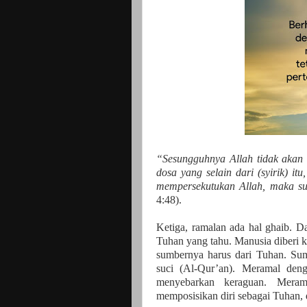
“Sesungguhnya Allah tidak akan
dosa yang selain dari (syirik) i
mempersekutukan Allah, maka su
4:48).
Ketiga, ramalan ada hal ghaib. D
Tuhan yang tahu. Manusia diberi 
sumbernya harus dari Tuhan. Sum
suci (Al-Qur’an). Meramal den
menyebarkan keraguan. Meram
memposisikan diri sebagai Tuhan,