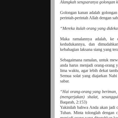
Alangkah sengsaranya golongan ki
Golongan kanan adalah golongan 
perintah-perintah Allah dengan sab
“Mereka itulah orang yang dideka
Maka ramalannya adalah, ke 
kedudukannya, dan dimudahka
kebahagian laksana siang yang te
Sebagaimana ramalan, untuk mew
anda harus menjadi orang-orang y
lima waktu, agar lebih dekat tamba
Semua solat yang diajarkan Nab
sabar.
“Hai orang-orang yang beriman, 
(mengerjakan) shalat, sesungg
Baqarah, 2:153)
Yakinilah bahwa Anda akan jadi 
Tuhan. Minta tolonglah dengan c
menjadi orang yang diteguhkan ke