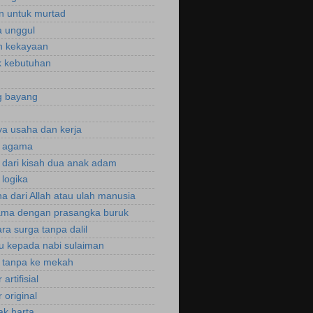
n untuk murtad
 unggul
n kekayaan
 kebutuhan
g bayang
a usaha dan kerja
r agama
r dari kisah dua anak adam
 logika
a dari Allah atau ulah manusia
ama dengan prasangka buruk
ra surga tanpa dalil
u kepada nabi sulaiman
i tanpa ke mekah
 artifisial
r original
ak harta