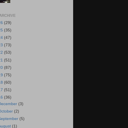
ARCHIVE
26
(29)
25
(35)
24
(47)
23
(73)
22
(53)
21
(51)
20
(87)
19
(75)
18
(60)
17
(51)
16
(36)
December
(3)
October
(2)
September
(5)
August
(1)