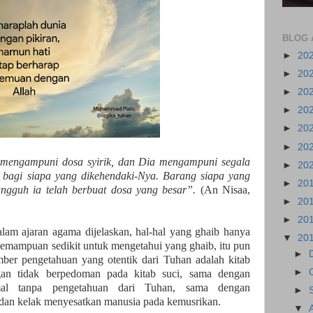
BLOG 
►
20
►
20
►
20
►
20
►
20
►
20
 mengampuni dosa syirik, dan Dia mengampuni segala
►
20
tu, bagi siapa yang dikehendaki-Nya. Barang siapa yang
►
20
ngguh ia telah berbuat dosa yang besar”.
(An Nisaa,
►
20
►
20
alam ajaran agama dijelaskan, hal-hal yang ghaib hanya
▼
20
kemampuan sedikit untuk mengetahui yang ghaib, itu pun
►
ber pengetahuan yang otentik dari Tuhan adalah kitab
►
gan tidak berpedoman pada kitab suci, sama dengan
al tanpa pengetahuan dari Tuhan, sama dengan
►
 dan kelak menyesatkan manusia pada kemusrikan.
▼