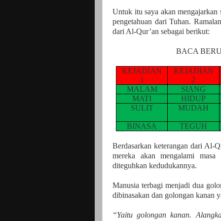
Untuk itu saya akan mengajarkan 
pengetahuan dari Tuhan. Ramalan
dari Al-Qur’an sebagai berikut:
BACA BERU
KEJADIAN
KEJADIAN
1
2
MALAM
SIANG
MATI
HIDUP
SULIT
MUDAH
BINASA
TEGUH
Berdasarkan keterangan dari Al-Q
mereka akan mengalami masa 
diteguhkan kedudukannya.
Manusia terbagi menjadi dua golo
dibinasakan dan golongan kanan y
“Yaitu golongan kanan. Alangka