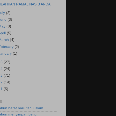
ILAHKAN RAMAL NASIB ANDA!
July
(2)
June
(3)
May
(8)
April
(5)
March
(4)
February
(2)
January
(1)
15
(27)
14
(24)
13
(71)
12
(14)
11
(5)
S
ahun barat baru tahu islam
ahun menyimpan benci