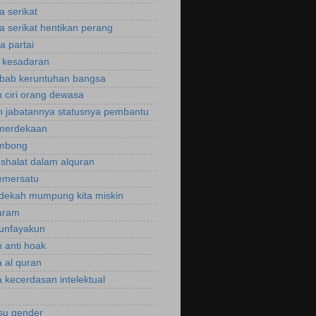
a serikat
a serikat hentikan perang
a partai
u kesadaran
bab keruntuhan bangsa
 ciri orang dewasa
 jabatannya statusnya pembantu
emerdekaan
ombong
 shalat dalam alquran
emersatu
dekah mumpung kita miskin
aram
unfayakun
 anti hoak
 al quran
 kecerdasan intelektual
isu gender