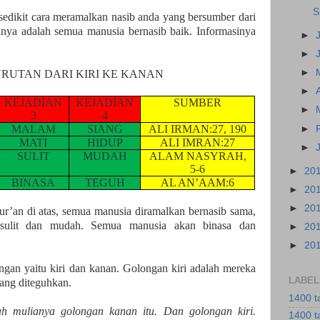
S
sedikit cara meramalkan nasib anda yang bersumber dari
nya adalah semua manusia bernasib baik. Informasinya
►
►
►
RUTAN DARI KIRI KE KANAN
►
KEJADIAN
KEJADIAN
SUMBER
►
3
4
MALAM
SIANG
ALI IRMAN:27, 190
►
MATI
HIDUP
ALI IMRAN:27
►
SULIT
MUDAH
ALAM NASYRAH,
5-6
►
20
BINASA
TEGUH
AL AN’AAM:6
►
20
►
20
ur’an di atas, semua manusia diramalkan bernasib sama,
sulit dan mudah. Semua manusia akan binasa dan
►
20
►
20
ngan yaitu kiri dan kanan. Golongan kiri adalah mereka
LABEL
ang diteguhkan.
1400 t
h mulianya golongan kanan itu. Dan golongan kiri.
1400 t