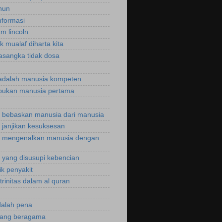
hun
nformasi
m lincoln
k mualaf diharta kita
asangka tidak dosa
adalah manusia kompeten
bukan manusia pertama
bebaskan manusia dari manusia
janjikan kesuksesan
 mengenalkan manusia dengan
yang disusupi kebencian
ik penyakit
trinitas dalam al quran
dalah pena
rang beragama