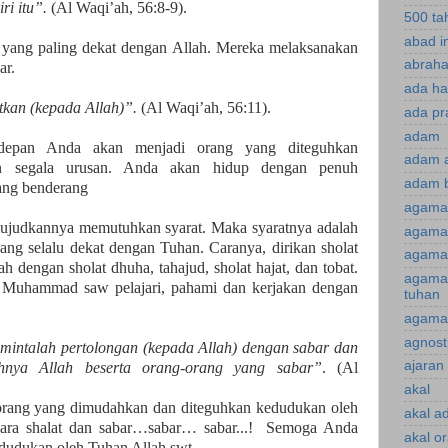
ri itu”.
(Al Waqi’ah, 56:8-9).
500 ta
abad i
yang paling dekat dengan Allah. Mereka melaksanakan
abraha
ar.
ada ha
tkan (kepada Allah)”.
(Al Waqi’ah, 56:11).
ada pr
adam
depan Anda akan menjadi orang yang diteguhkan
adam 
n segala urusan. Anda akan hidup dengan penuh
adam 
rang benderang
agama
ujudkannya memutuhkan syarat. Maka syaratnya adalah
agama 
ang selalu dekat dengan Tuhan. Caranya, dirikan sholat
agama 
h dengan sholat dhuha, tahajud, sholat hajat, dan tobat.
agama
i Muhammad saw pelajari, pahami dan kerjakan dengan
tuhan
agama 
agnost
mintalah pertolongan (kepada Allah) dengan sabar dan
ajaran 
uhnya Allah beserta orang-orang yang sabar”
. (Al
akal
orang yang dimudahkan dan diteguhkan kedudukan oleh
akal a
ara shalat dan sabar…sabar… sabar...!
Semoga Anda
akal o
dudukan oleh Tuhan Allah swt.