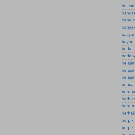
balasa
bangsa
bangu
banyak
basyar
bayan
beda
bedany
belaja
belaja
belajar
bencan
berag
berbica
bergur
berhaj
berpikir
berpiki
betern