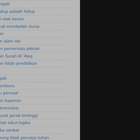
rjadi
hidup adalah hidup
si otak kanan
zali membelah dunia
an
an alam ide
an pemersatu pikiran
an Surah Al 'Alaq
an kitab pendidikan
jaib
cemburu
ku pemaaf
mu baperan
perencana
usat gerak tertinggi
idak takut logika
ka serikat
rang tidak percaya tuhan