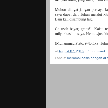
Mohon diingat jangan percaya k
saya dapat dari Tuhan melalui ki
Lain kali disambung lagi.
Ga usah bayar, gratis!!! Kalau t
milyar kasihin saya. Hehe…just ki
(Muhammad Plato, @logika_Tuha
at
August 07, 2016
1 comment:
Labels:
meramal nasib dengan al 