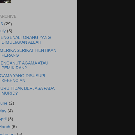
ARCHIVE
26
(29)
July
(5)
ENGENALI ORANG YANG
DIMULIAKAN ALLAH
MERIKA SERIKAT HENTIKAN
PERANG
ENGANUT AGAMA ATAU
PEMIKIRAN?
GAMA YANG DISUSUPI
KEBENCIAN
URU TIDAK BERJASA PADA
MURID?
June
(2)
May
(4)
April
(3)
March
(6)
February
(5)