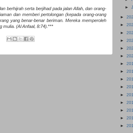
►
 berhijrah serta berjihad pada jalan Allah, dan orang-
iaman dan memberi pertolongan (kepada orang-orang
►
20
g-orang yang benar-benar beriman. Mereka memperoleh
►
20
mulia. (Al Anfaal, 8:74).***
►
20
►
20
►
20
►
20
►
20
►
20
►
20
►
20
►
20
►
20
►
20
►
20
►
20