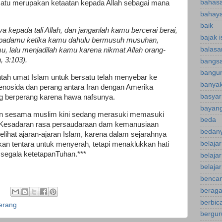
bahasa
satu merupakan ketaatan kepada Allah sebagai mana
bahaya
baik
kepada tali Allah, dan janganlah kamu bercerai berai,
bajak 
 kepadamu ketika kamu dahulu bermusuh musuhan,
balasa
, lalu menjadilah kamu karena nikmat Allah orang-
, 3:103).
bangsa
bangu
tah umat Islam untuk bersatu telah menyebar ke
banyak
 genosida dan perang antara Iran dengan Amerika
basyar
ang berperang karena hawa nafsunya.
bayan
an sesama muslim kini sedang merasuki memasuki
beda
ia. Kesadaran rasa persaudaraan dam kemanusiaan
bedany
ihat ajaran-ajaran Islam, karena dalam sejarahnya
belaja
n tentara untuk menyerah, tetapi menaklukkan hati
 segala ketetapanTuhan.***
belaja
belajar
bencan
berag
berbica
perang
bergur