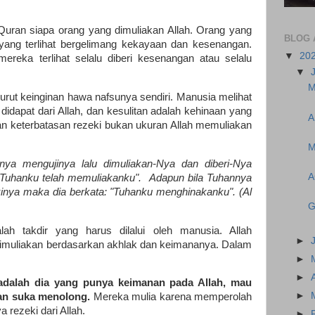
Al Quran siapa orang yang dimuliakan Allah. Orang yang
BLOG 
yang terlihat bergelimang kekayaan dan kesenangan.
▼
20
ereka terlihat selalu diberi kesenangan atau selalu
▼
M
ut keinginan hawa nafsunya sendiri. Manusia melihat
idapat dari Allah, dan kesulitan adalah kehinaan yang
A
dan keterbatasan rezeki bukan ukuran Allah memuliakan
M
ya mengujinya lalu dimuliakan-Nya dan diberi-Nya
A
"Tuhanku telah memuliakanku". Adapun bila Tuhannya
inya maka dia berkata: "Tuhanku menghinakanku". (Al
G
ah takdir yang harus dilalui oleh manusia. Allah
►
imuliakan berdasarkan akhlak dan keimananya. Dalam
►
►
adalah dia yang punya keimanan pada Allah, mau
►
dan suka menolong.
Mereka mulia karena memperolah
 rezeki dari Allah.
►