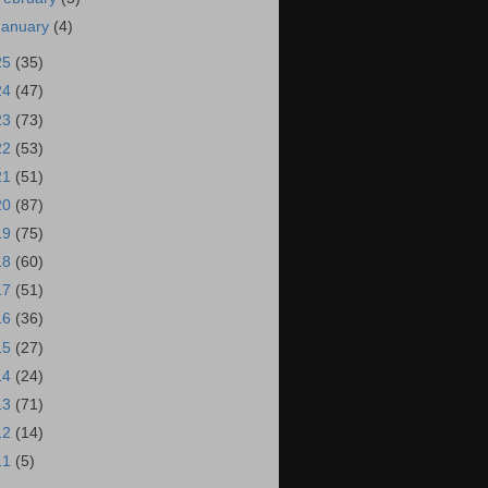
January
(4)
25
(35)
24
(47)
23
(73)
22
(53)
21
(51)
20
(87)
19
(75)
18
(60)
17
(51)
16
(36)
15
(27)
14
(24)
13
(71)
12
(14)
11
(5)