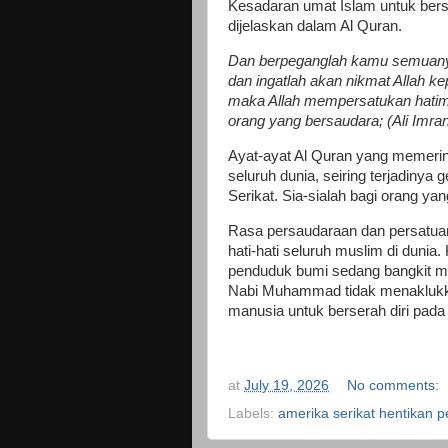
Kesadaran umat Islam untuk ber
dijelaskan dalam Al Quran.
Dan berpeganglah kamu semuanya 
dan ingatlah akan nikmat Allah
maka Allah mempersatukan hatimu
orang yang bersaudara; (Ali Imran
Ayat-ayat Al Quran yang memerin
seluruh dunia, seiring terjadinya
Serikat. Sia-sialah bagi orang y
Rasa persaudaraan dan persatu
hati-hati seluruh muslim di dun
penduduk bumi sedang bangkit mel
Nabi Muhammad tidak menaklukka
manusia untuk berserah diri pada
at
July 19, 2026
No comments:
Labels:
amerika serikat hentikan 