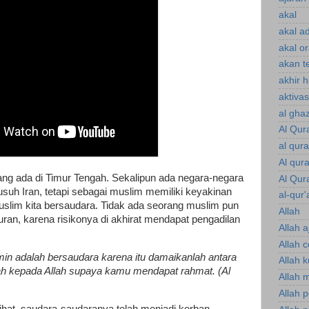
akal
akal a
akal o
akan te
akhir 
aktiva
al gha
Al Qur
al qur
Al qur
ang ada di Timur Tengah. Sekalipun ada negara-negara
Al Qur
uh Iran, tetapi sebagai muslim memiliki keyakinan
al-qur'
lim kita bersaudara. Tidak ada seorang muslim pun
Allah
ran, karena risikonya di akhirat mendapat pengadilan
Allah a
Allah 
n adalah bersaudara karena itu damaikanlah antara
Allah 
h kepada Allah supaya kamu mendapat rahmat. (Al
Allah 
Allah 