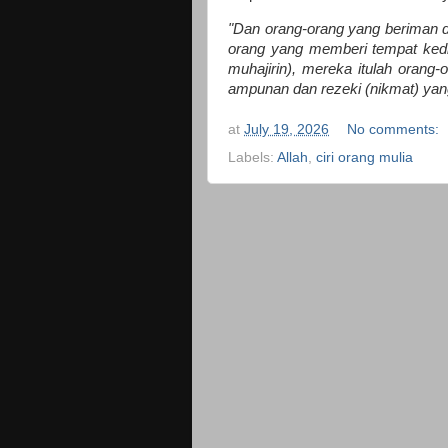
"Dan orang-orang yang beriman dan
orang yang memberi tempat ked
muhajirin), mereka itulah oran
ampunan dan rezeki (nikmat) yang 
at
July 19, 2026
No comments:
Labels:
Allah
,
ciri orang mulia