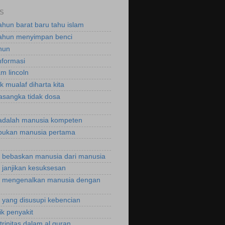
S
ahun barat baru tahu islam
ahun menyimpan benci
hun
nformasi
m lincoln
k mualaf diharta kita
asangka tidak dosa
adalah manusia kompeten
bukan manusia pertama
bebaskan manusia dari manusia
janjikan kesuksesan
 mengenalkan manusia dengan
yang disusupi kebencian
ik penyakit
trinitas dalam al quran