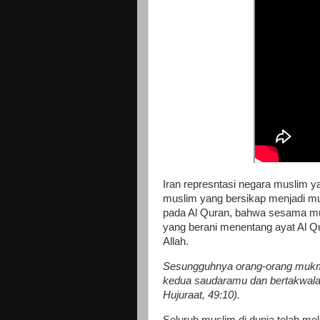
Iran represntasi negara muslim y
muslim yang bersikap menjadi mus
pada Al Quran, bahwa sesama mus
yang berani menentang ayat Al Qu
Allah.
Sesungguhnya orang-orang mukmi
kedua saudaramu dan bertakwala
Hujuraat, 49:10).