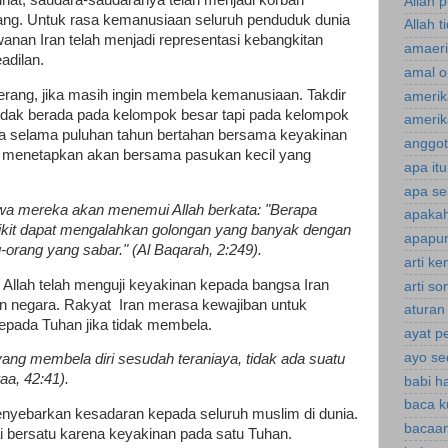
lihat, saudara-saudaranya telah menjadi korban
Allah p
bang. Untuk rasa kemanusiaan seluruh penduduk dunia
Allah t
anan Iran telah menjadi representasi kebangkitan
amaeri
adilan.
amal o
erang, jika masih ingin membela kemanusiaan. Takdir
amerik
tidak berada pada kelompok besar tapi pada kelompok
amerik
niaya selama puluhan tahun bertahan bersama keyakinan
anggot
h menetapkan akan bersama pasukan kecil yang
apa it
apa se
wa mereka akan menemui Allah berkata: "Berapa
apakah
dikit dapat mengalahkan golongan yang banyak dengan
apapun
g-orang yang sabar." (Al Baqarah, 2:249).
arti k
 Allah telah menguji keyakinan kepada bangsa Iran
arti s
n negara. Rakyat Iran merasa kewajiban untuk
aturan
epada Tuhan jika tidak membela.
ayat p
ayo se
ng membela diri sesudah teraniaya, tidak ada suatu
aa, 42:41).
babi h
baca k
enyebarkan kesadaran kepada seluruh muslim di dunia.
bacaan
ai bersatu karena keyakinan pada satu Tuhan.