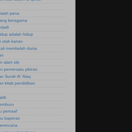
dalah pena
rang beragama
rjadi
hidup adalah hidup
si otak kanan
zali membelah dunia
an
an alam ide
an pemersatu pikiran
an Surah Al 'Alaq
an kitab pendidikan
jaib
cemburu
ku pemaaf
mu baperan
perencana