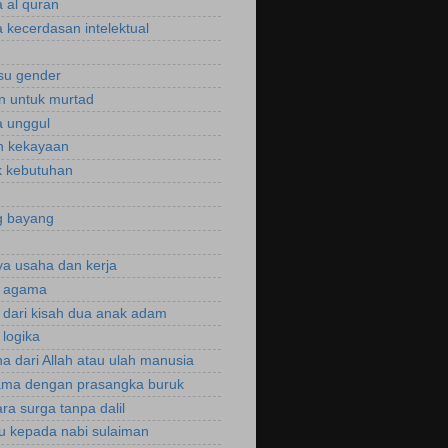
 al quran
 kecerdasan intelektual
isu gender
n untuk murtad
 unggul
n kekayaan
 kebutuhan
g bayang
a usaha dan kerja
r agama
r dari kisah dua anak adam
 logika
a dari Allah atau ulah manusia
ama dengan prasangka buruk
ra surga tanpa dalil
u kepada nabi sulaiman