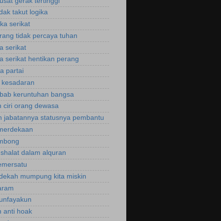
usat gerak tertinggi
idak takut logika
ka serikat
rang tidak percaya tuhan
a serikat
a serikat hentikan perang
a partai
u kesadaran
bab keruntuhan bangsa
 ciri orang dewasa
 jabatannya statusnya pembantu
emerdekaan
ombong
 shalat dalam alquran
emersatu
dekah mumpung kita miskin
aram
unfayakun
 anti hoak