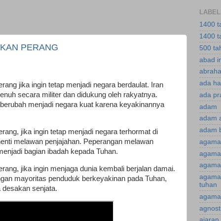
LABEL
1400 t
1400 t
IKAN PERANG
500 ta
abad i
abraha
ada ha
rang jika ingin tetap menjadi negara berdaulat. Iran
nuh secara militer dan didukung oleh rakyatnya.
ada pr
n berubah menjadi negara kuat karena keyakinannya
adam
adam 
adam 
rang, jika ingin tetap menjadi negara terhormat di
erhenti melawan penjajahan. Peperangan melawan
agama
menjadi bagian ibadah kepada Tuhan.
agama 
agama 
rang, jika ingin menjaga dunia kembali berjalan damai.
agama
engan mayoritas penduduk berkeyakinan pada Tuhan,
tuhan
a desakan senjata.
agama 
agnost
ajaran 