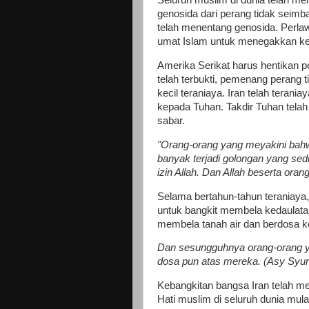
Seluruh muslim di dunia telah me
genosida dari perang tidak seim
telah menentang genosida. Perlaw
umat Islam untuk menegakkan ke
Amerika Serikat harus hentikan p
telah terbukti, pemenang perang 
kecil teraniaya. Iran telah tera
kepada Tuhan. Takdir Tuhan tela
sabar.
"Orang-orang yang meyakini bah
banyak terjadi golongan yang se
izin Allah. Dan Allah beserta oran
Selama bertahun-tahun teraniaya,
untuk bangkit membela kedaulata
membela tanah air dan berdosa k
Dan sesungguhnya orang-orang ya
dosa pun atas mereka. (Asy Syur
Kebangkitan bangsa Iran telah m
Hati muslim di seluruh dunia mul