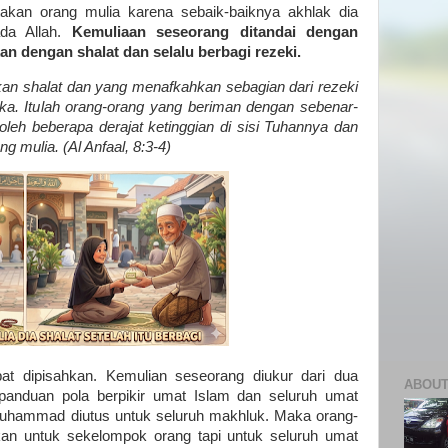
atakan orang mulia karena sebaik-baiknya akhlak dia
da Allah.
Kemuliaan seseorang ditandai dengan
an dengan shalat dan selalu berbagi rezeki.
ikan shalat dan yang menafkahkan sebagian dari rezeki
a. Itulah orang-orang yang beriman dengan sebenar-
eh beberapa derajat ketinggian di sisi Tuhannya dan
g mulia. (Al Anfaal, 8:3-4)
at dipisahkan. Kemulian seseorang diukur dari dua
ABOUT
i panduan pola berpikir umat Islam dan seluruh umat
Muhammad diutus untuk seluruh makhluk. Maka orang-
kan untuk sekelompok orang tapi untuk seluruh umat