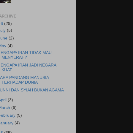
ARCHIVE
26
(29)
July
(5)
June
(2)
May
(4)
ENGAPA IRAN TIDAK MAU
MENYERAH?
ENGAPA IRAN JADI NEGARA
KUAT
ARA PANDANG MANUSIA
TERHADAP DUNIA
UNNI DAN SYIAH BUKAN AGAMA
April
(3)
March
(6)
February
(5)
January
(4)
25
(35)