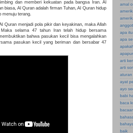
imbing dan memberi kekuatan pada bangsa Iran. Al
amal o
 biasa, Al Quran adalah firman Tuhan, Al Quran hidup
amerik
 menuju terang.
amerik
 Al Quran menjadi pola pikir dan keyakinan, maka Allah
anggot
 Maka selama 47 tahun Iran telah hidup bersama
apa it
ah membuktikan bahwa pasukan kecil bisa mengalahkan
apa se
ersama pasukan kecil yang beriman dan bersabar 47
apakah
apapun
arti k
arti s
aturan
ayat p
ayo se
babi h
baca k
bacaan
bahasa
bahaya
baik