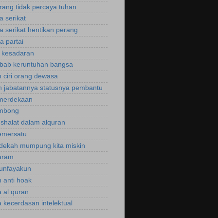
rang tidak percaya tuhan
a serikat
a serikat hentikan perang
a partai
u kesadaran
bab keruntuhan bangsa
 ciri orang dewasa
 jabatannya statusnya pembantu
emerdekaan
ombong
 shalat dalam alquran
emersatu
dekah mumpung kita miskin
aram
unfayakun
 anti hoak
 al quran
 kecerdasan intelektual