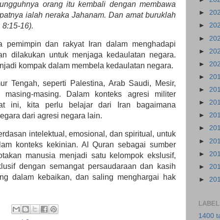
sungguhnya orang itu kembali dengan membawa
►
20
mpatnya ialah neraka Jahanam. Dan amat buruklah
 8:15-16).
►
20
►
20
ra pemimpin dan rakyat Iran dalam menghadapi
►
20
nan dilakukan untuk menjaga kedaulatan negara.
►
20
menjadi kompak dalam membela kedaulatan negara.
►
20
r Tengah, seperti Palestina, Arab Saudi, Mesir,
►
20
 masing-masing. Dalam konteks agresi militer
►
20
t ini, kita perlu belajar dari Iran bagaimana
►
20
ara dari agresi negara lain.
►
20
asan intelektual, emosional, dan spiritual, untuk
►
20
am konteks kekinian. Al Quran sebagai sumber
►
20
otakan manusia menjadi satu kelompok ekslusif,
nklusif dengan semangat persaudaraan dan kasih
►
20
ong dalam kebaikan, dan saling menghargai hak
►
20
LABEL
1400 t