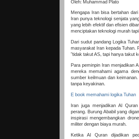
Oleh: Muhammad Plato
Mengapa Iran bisa bertahan dari
Iran punya teknologi senjata yan
yang lebih efektif dan efisien di
menciptakan teknologi murah tapi
Dari sudut pandang Logika Tuhan
masyarakat Iran kepada Tuhan. 
"tidak takut AS, tapi hanya takut
Para peminpin Iran menjadikan A
mereka memahami agama denga
sumber keilmuan dan keimanan. 
tanpa keyakinan.
E book memahami logika Tuhan
Iran juga menjadikan Al Quran
perang. Burung Ababil yang dig
inspirasi mengembangkan dron
militer dengan biaya murah.
Ketika Al Quran dijadikan p