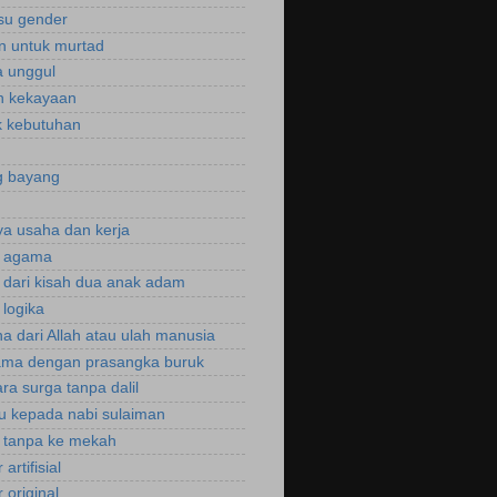
isu gender
n untuk murtad
 unggul
n kekayaan
 kebutuhan
g bayang
a usaha dan kerja
r agama
r dari kisah dua anak adam
 logika
a dari Allah atau ulah manusia
ama dengan prasangka buruk
ra surga tanpa dalil
u kepada nabi sulaiman
i tanpa ke mekah
 artifisial
r original