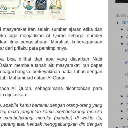
BLOG 
▼
20
i masyarakat Iran selain sumber ajaran etika dan
►
eka juga menjadikan Al Quran sebagai sumber
►
an ilmu pengetahuan. Moralitas keberagamaan
▼
bar dari prilaku para pemimpinnya.
M
ya bisa dilihat dari apa yang diajarkan Nabi
M
lam membela tanah air, masyarakat Iran dapat
sebagai bangsa berkeyakinan pada Tuhan dengan
C
 Nabi Muhammad dalam Al Quran.
S
pada Al Quran, sebagaimana dicontohkan para
n dijelaskan.
►
►
n, apabila kamu bertemu dengan orang-orang yang
►
gmu, maka janganlah kamu membelakangi mereka
g membelakangi mereka (mundur) di waktu itu,
►
at) perang atau hendak menggabungkan diri dengan
►
20