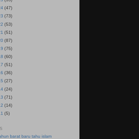
24
(47)
23
(73)
22
(53)
21
(51)
20
(87)
19
(75)
18
(60)
17
(51)
16
(36)
15
(27)
14
(24)
13
(71)
12
(14)
11
(5)
S
ahun barat baru tahu islam