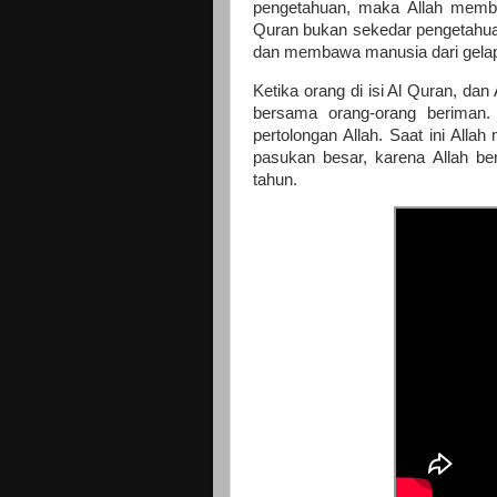
pengetahuan, maka Allah memb
Quran bukan sekedar pengetahuan
dan membawa manusia dari gelap
Ketika orang di isi Al Quran, dan
bersama orang-orang beriman.
pertolongan Allah. Saat ini All
pasukan besar, karena Allah b
tahun.