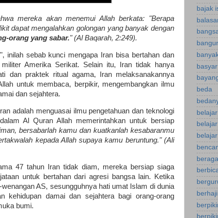
bajak 
ahwa mereka akan menemui Allah berkata: "Berapa
balasa
dikit dapat mengalahkan golongan yang banyak dengan
bangsa
ng-orang yang sabar.
" (Al Baqarah, 2:249).
bangu
banyak
r", inilah sebab kunci mengapa Iran bisa bertahan dan
militer Amerika Serikat. Selain itu, Iran tidak hanya
basyar
ti dan praktek ritual agama, Iran melaksanakannya
bayan
Allah untuk membaca, berpikir, mengembangkan ilmu
beda
amai dan sejahtera.
bedany
ran adalah menguasai ilmu pengetahuan dan teknologi
belaja
 dalam Al Quran Allah memerintahkan untuk bersiap
belaja
riman, bersabarlah kamu dan kuatkanlah kesabaranmu
belajar
bertakwalah kepada Allah supaya kamu beruntung." (Ali
bencan
berag
lama 47 tahun Iran tidak diam, mereka bersiap siaga
berbica
aan untuk bertahan dari agresi bangsa lain. Ketika
bergur
-wenangan AS, sesungguhnya hati umat Islam di dunia
berhaj
an kehidupan damai dan sejahtera bagi orang-orang
berpikir
muka bumi.
berpiki