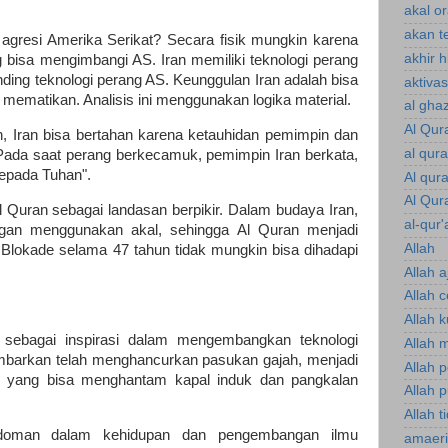
akal o
akan te
 agresi Amerika Serikat? Secara fisik mungkin karena
akhir 
g bisa mengimbangi AS. Iran memiliki teknologi perang
banding teknologi perang AS. Keunggulan Iran adalah bisa
aktiva
 mematikan. Analisis ini menggunakan logika material.
al gha
Al Qur
, Iran bisa bertahan karena ketauhidan pemimpin dan
al qur
Pada saat perang berkecamuk, pemimpin Iran berkata,
 kepada Tuhan".
Al qur
Al Qur
l Quran sebagai landasan berpikir. Dalam budaya Iran,
al-qur'
n menggunakan akal, sehingga Al Quran menjadi
Allah
Blokade selama 47 tahun tidak mungkin bisa dihadapi
Allah a
Allah 
Allah 
 sebagai inspirasi dalam mengembangkan teknologi
Allah 
ambarkan telah menghancurkan pasukan gajah, menjadi
Allah 
e yang bisa menghantam kapal induk dan pangkalan
Allah p
Allah t
edoman dalam kehidupan dan pengembangan ilmu
amaeri