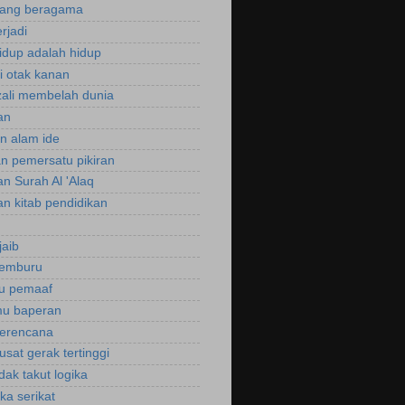
rang beragama
rjadi
hidup adalah hidup
si otak kanan
zali membelah dunia
an
an alam ide
an pemersatu pikiran
an Surah Al 'Alaq
an kitab pendidikan
jaib
cemburu
ku pemaaf
mu baperan
perencana
usat gerak tertinggi
idak takut logika
ka serikat