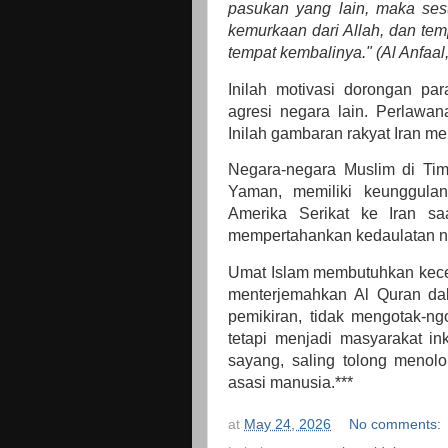
pasukan yang lain, maka se
kemurkaan dari Allah, dan te
tempat kembalinya." (Al Anfaal,
Inilah motivasi dorongan pa
agresi negara lain. Perlawa
Inilah gambaran rakyat Iran 
Negara-negara Muslim di Timu
Yaman, memiliki keunggulan
Amerika Serikat ke Iran saa
mempertahankan kedaulatan neg
Umat Islam membutuhkan kecerd
menterjemahkan Al Quran dal
pemikiran, tidak mengotak-ng
tetapi menjadi masyarakat i
sayang, saling tolong menol
asasi manusia.***
at
May 24, 2026
No comments: