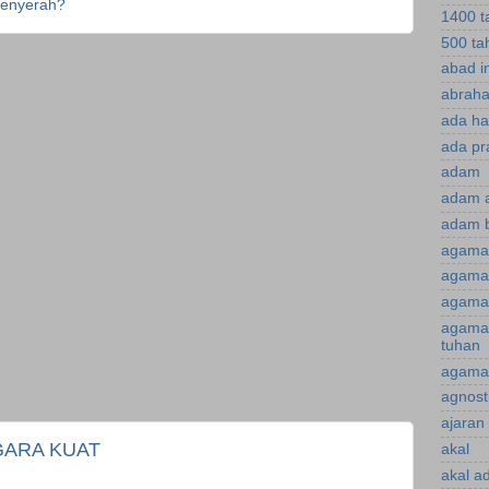
menyerah?
1400 t
500 ta
abad i
abraha
ada ha
ada pr
adam
adam 
adam 
agama
agama 
agama 
agama
tuhan
agama 
agnost
ajaran 
GARA KUAT
akal
akal a