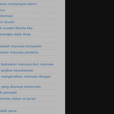
ahun menyimpan benci
hun
nformasi
m lincoln
k mualaf diharta kita
asangka tidak dosa
adalah manusia kompeten
bukan manusia pertama
bebaskan manusia dari manusia
janjikan kesuksesan
 mengenalkan manusia dengan
yang disusupi kebencian
ik penyakit
trinitas dalam al quran
dalah pena