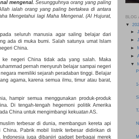
nal mengenal.
Sesungguhnya orang yang paling
Allah ialah orang yang paling bertakwa di antara
ha Mengetahui lagi Maha Mengenal. (Al Hujurat,
BLOG 
▼
20
►
ada seluruh manusia agar saling belajar dari
►
ng ada di muka bumi. Salah satunya umat Islam
 negeri China.
►
►
i ke negeri China tidak ada yang salah. Maka
▼
Muhammad pernah menyuruh belajar sampai negeri
P
negara memiliki sejarah peradaban tinggi. Belajar
akang agama, karena semua ilmu, timur atau barat,
1
S
nia, hampir semua menggunakan produk-produk
ina. Di tengah-tengah hegemoni politik Amerika
T
 pada China untuk mengimbangi kekuatan AS.
uslim terbesar di dunia, membangun kereta api
N
hina. Pabrik mobil listrik terbesar didirikan di
M
. Indonesia juga dibanjiri gadget berbagai merek