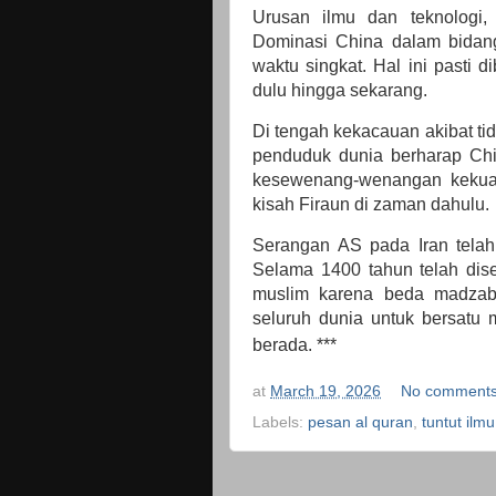
Urusan ilmu dan teknologi,
Dominasi China dalam bidang
waktu singkat. Hal ini pasti 
dulu hingga sekarang.
Di tengah kekacauan akibat tid
penduduk dunia berharap Chin
kesewenang-wenangan kekuas
kisah Firaun di zaman dahulu.
Serangan AS pada Iran telah
Selama 1400 tahun telah dis
muslim karena beda madzab
seluruh dunia untuk bersatu
berada. ***
at
March 19, 2026
No comment
Labels:
pesan al quran
,
tuntut ilm