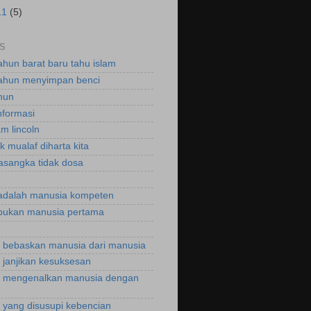
11
(5)
S
ahun barat baru tahu islam
ahun menyimpan benci
hun
nformasi
m lincoln
k mualaf diharta kita
asangka tidak dosa
adalah manusia kompeten
bukan manusia pertama
bebaskan manusia dari manusia
janjikan kesuksesan
 mengenalkan manusia dengan
yang disusupi kebencian