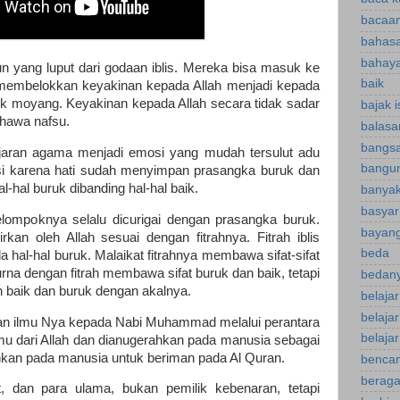
bacaan
bahasa
bahaya
n yang luput dari godaan iblis. Mereka bisa masuk ke
baik
membelokkan keyakinan kepada Allah menjadi kepada
nek moyang. Keyakinan kepada Allah secara tidak sadar
bajak 
hawa nafsu.
balasa
bangsa
ajaran agama menjadi emosi yang mudah tersulut adu
bangu
gsi karena hati sudah menyimpan prasangka buruk dan
al-hal buruk dibanding hal-hal baik.
banyak
basyar
elompoknya selalu dicurigai dengan prasangka buruk.
bayan
rkan oleh Allah sesuai dengan fitrahnya. Fitrah iblis
beda
al-hal buruk. Malaikat fitrahnya membawa sifat-sifat
na dengan fitrah membawa sifat buruk dan baik, tetapi
bedany
ah baik dan buruk dengan akalnya.
belaja
belaja
an ilmu Nya kepada Nabi Muhammad melalui perantara
belajar
ilmu dari Allah dan dianugerahkan pada manusia sebagai
hkan pada manusia untuk beriman pada Al Quran.
bencan
berag
 dan para ulama, bukan pemilik kebenaran, tetapi