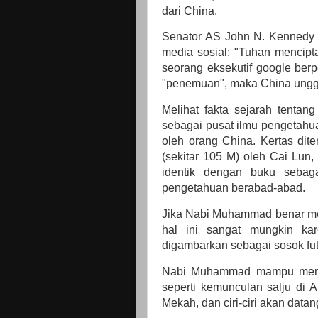
dari China.
Senator AS John N. Kennedy p
media sosial: "Tuhan mencipt
seorang eksekutif google berp
"penemuan", maka China unggu
Melihat fakta sejarah tentan
sebagai pusat ilmu pengetahua
oleh orang China.
Kertas dit
(sekitar 105 M) oleh Cai Lun,
identik dengan buku sebaga
pengetahuan berabad-abad.
Jika Nabi Muhammad benar me
hal ini sangat mungkin ka
digambarkan sebagai sosok futu
Nabi Muhammad mampu mempr
seperti kemunculan salju di 
Mekah, dan ciri-ciri akan datan