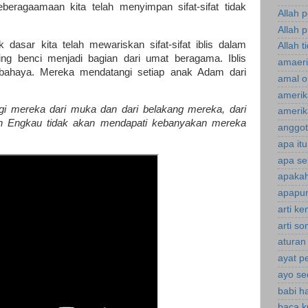
eberagaamaan kita telah menyimpan sifat-sifat tidak
Allah 
Allah p
dasar kita telah mewariskan sifat-sifat iblis dalam
Allah t
ing benci menjadi bagian dari umat beragama. Iblis
amaeri
bahaya. Mereka mendatangi setiap anak Adam dari
amal o
amerik
i mereka dari muka dan dari belakang mereka, dari
amerik
an Engkau tidak akan mendapati kebanyakan mereka
anggot
apa it
apa se
apakah
apapun
arti k
arti s
aturan
ayat p
ayo se
babi h
baca k