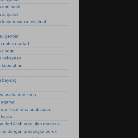
 anti hoak
 al quran
 kecerdasan intelektual
isu gender
n untuk murtad
 unggul
n kekayaan
 kebutuhan
g bayang
a usaha dan kerja
r agama
r dari kisah dua anak adam
 logika
a dari Allah atau ulah manusia
ama dengan prasangka buruk