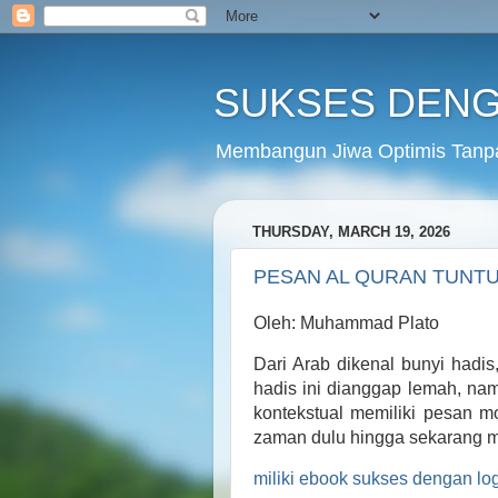
SUKSES DENG
Membangun Jiwa Optimis Tanp
THURSDAY, MARCH 19, 2026
PESAN AL QURAN TUNTU
Oleh: Muhammad Plato
Dari Arab dikenal bunyi hadis
hadis ini dianggap lemah, namu
kontekstual memiliki pesan mo
zaman dulu hingga sekarang m
miliki ebook sukses dengan lo