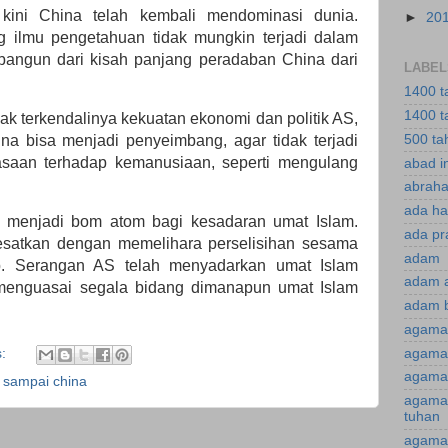
 kini China telah kembali mendominasi dunia.
►
20
 ilmu pengetahuan tidak mungkin terjadi dalam
dibangun dari kisah panjang peradaban China dari
LABEL
1400 t
1400 t
ak terkendalinya kekuatan ekonomi dan politik AS,
a bisa menjadi penyeimbang, agar tidak terjadi
500 ta
aan terhadap kemanusiaan, seperti mengulang
abad i
abraha
ada ha
 menjadi bom atom bagi kesadaran umat Islam.
ada pr
esatkan dengan memelihara perselisihan sesama
adam
. Serangan AS telah menyadarkan umat Islam
adam 
 menguasai segala bidang dimanapun umat Islam
adam 
agama
agama 
s:
agama 
u sampai china
agama
tuhan
agama 