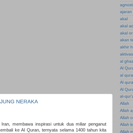
agnost
ajaran 
akal
akal a
akal o
akan te
akhir 
aktiva
al gha
Al Qur
al qur
Al qur
Al Qur
al-qur'
UJUNG NERAKA
Allah
Allah a
Allah 
Iran, membawa inspirasi untuk dua miliar penganut
Allah 
 kembali ke Al Quran, ternyata selama 1400 tahun kita
Allah 