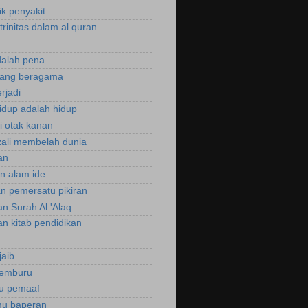
ik penyakit
trinitas dalam al quran
dalah pena
rang beragama
rjadi
hidup adalah hidup
si otak kanan
zali membelah dunia
an
an alam ide
an pemersatu pikiran
an Surah Al 'Alaq
an kitab pendidikan
jaib
cemburu
ku pemaaf
mu baperan