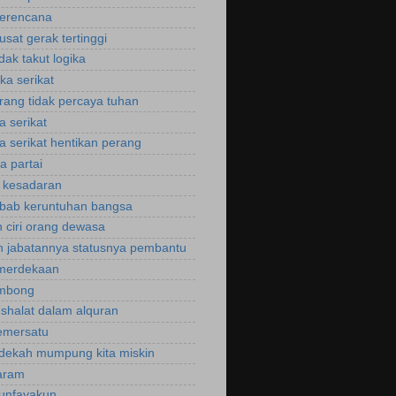
perencana
usat gerak tertinggi
idak takut logika
ka serikat
rang tidak percaya tuhan
a serikat
a serikat hentikan perang
a partai
u kesadaran
bab keruntuhan bangsa
 ciri orang dewasa
 jabatannya statusnya pembantu
emerdekaan
ombong
 shalat dalam alquran
emersatu
dekah mumpung kita miskin
aram
unfayakun