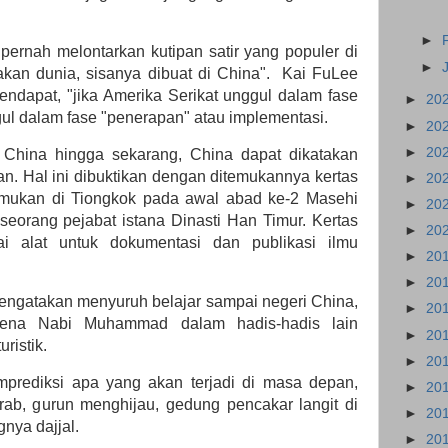
►
ernah melontarkan kutipan satir yang populer di
►
akan dunia, sisanya dibuat di China". Kai FuLee
endapat, "jika Amerika Serikat unggul dalam fase
►
20
l dalam fase "penerapan" atau implementasi.
►
20
►
20
g China hingga sekarang, China dapat dikatakan
n. Hal ini dibuktikan dengan ditemukannya kertas
►
20
emukan di Tiongkok pada awal abad ke-2 Masehi
►
20
 seorang pejabat istana Dinasti Han Timur. Kertas
►
20
i alat untuk dokumentasi dan publikasi ilmu
►
20
►
20
ngatakan menyuruh belajar sampai negeri China,
►
20
rena Nabi Muhammad dalam hadis-hadis lain
►
20
ristik.
►
20
ediksi apa yang akan terjadi di masa depan,
►
20
Arab, gurun menghijau, gedung pencakar langit di
►
20
gnya dajjal.
►
20