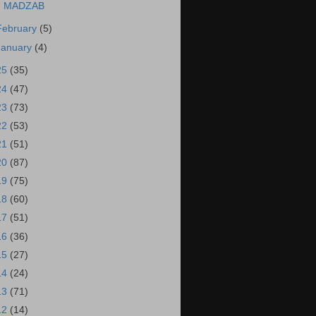
MADZAB
February
(5)
January
(4)
25
(35)
24
(47)
23
(73)
22
(53)
21
(51)
20
(87)
19
(75)
18
(60)
17
(51)
16
(36)
15
(27)
14
(24)
13
(71)
12
(14)