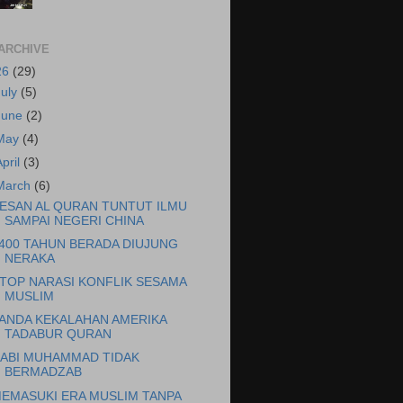
ARCHIVE
26
(29)
July
(5)
June
(2)
May
(4)
April
(3)
March
(6)
ESAN AL QURAN TUNTUT ILMU
SAMPAI NEGERI CHINA
400 TAHUN BERADA DIUJUNG
NERAKA
TOP NARASI KONFLIK SESAMA
MUSLIM
ANDA KEKALAHAN AMERIKA
TADABUR QURAN
ABI MUHAMMAD TIDAK
BERMADZAB
EMASUKI ERA MUSLIM TANPA