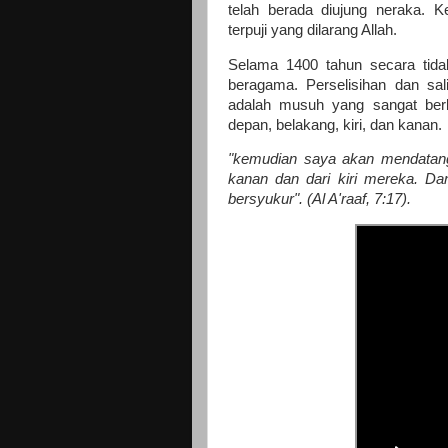
telah berada diujung neraka. K
terpuji yang dilarang Allah.
Selama 1400 tahun secara tidak 
beragama. Perselisihan dan sal
adalah musuh yang sangat ber
depan, belakang, kiri, dan kanan.
"kemudian saya akan mendatang
kanan dan dari kiri mereka. D
bersyukur". (Al A'raaf, 7:17).