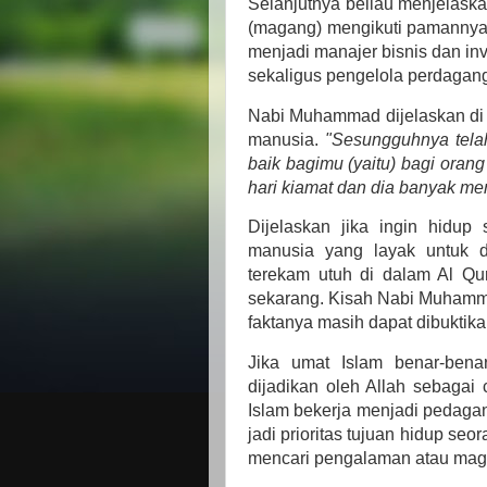
Selanjutnya beliau menjelaska
(magang) mengikuti pamannya 
menjadi manajer bisnis dan inv
sekaligus pengelola perdagang
Nabi Muhammad dijelaskan di 
manusia.
"Sesungguhnya telah
baik bagimu (yaitu) bagi oran
hari kiamat dan dia banyak men
Dijelaskan jika ingin hidup
manusia yang layak untuk d
terekam utuh di dalam Al Qur
sekarang. Kisah Nabi Muhamm
faktanya masih dapat dibuktik
Jika umat Islam benar-ben
dijadikan oleh Allah sebagai
Islam bekerja menjadi pedagan
jadi prioritas tujuan hidup se
mencari pengalaman atau mag