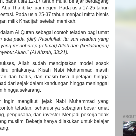
n, pada usia 12-17 tahun mulai belajar berdagang
Abu Thalib ke luar negeri. Pada usia 17-25 tahun
estasi. Pada usia 25-37 tahun menjadi mitra bisnis
an milik Khadijah setelah menikah.
dalam Al Quran sebagai contoh teladan bagi umat
 ada pada (diri) Rasulullah itu suri teladan yang
g yang mengharap (rahmat) Allah dan (kedatangan)
yebut Allah." (Al Ahzab, 33:21).
 sukses, Allah sudah menciptakan model sosok
itiru prilakunya. Kisah Nabi Muhammad masih
an dan hadis, dan masih bisa dipelajari hingga
ad dari sejak dalam kandungan hingga meninggal
an hingga sekarang.
ar ingin mengikuti jejak Nabi Muhammad yang
 contoh teladan, seharusnya sebagian besar umat
g, pengusaha, dan investor. Menjadi pekerja tidak
ABOUT
orang muslim. Bekerja hanya dilakukan untuk belajar
ang.