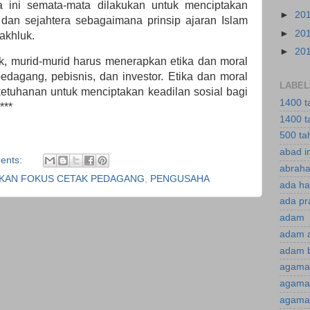
ya ini semata-mata dilakukan untuk menciptakan
►
20
dan sejahtera sebagaimana prinsip ajaran Islam
►
20
makhluk.
►
20
k, murid-murid harus menerapkan etika dan moral
pedagang, pebisnis, dan investor. Etika dan moral
LABEL
 ketuhanan untuk menciptakan keadilan sosial bagi
1400 t
***
1400 t
500 ta
abad i
ents:
abraha
IKAN FOKUS CETAK PEDAGANG
,
PENGUSAHA
ada ha
ada pr
adam
adam 
adam 
agama
agama 
agama 