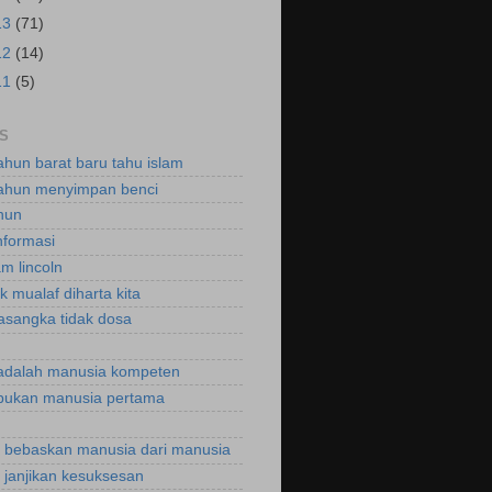
13
(71)
12
(14)
11
(5)
S
ahun barat baru tahu islam
ahun menyimpan benci
hun
nformasi
m lincoln
k mualaf diharta kita
asangka tidak dosa
adalah manusia kompeten
bukan manusia pertama
bebaskan manusia dari manusia
janjikan kesuksesan