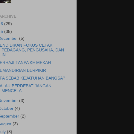
ARCHIVE
26
(29)
25
(35)
December
(5)
ENDIDIKAN FOKUS CETAK
PEDAGANG, PENGUSAHA, DAN
IN...
ERHAJI TANPA KE MEKAH
EMANDIRIAN BERPIKIR
PA SEBAB KEJATUHAN BANGSA?
ALAU BERDEBAT JANGAN
MENCELA
November
(3)
October
(4)
September
(2)
August
(3)
July
(3)