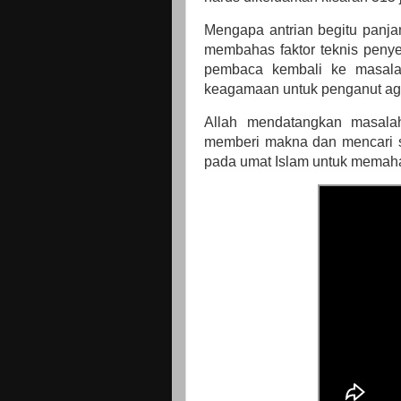
Mengapa antrian begitu panja
membahas faktor teknis penye
pembaca kembali ke masalah
keagamaan untuk penganut ag
Allah mendatangkan masalah 
memberi makna dan mencari so
pada umat Islam untuk memah