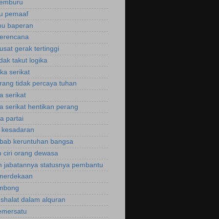
cemburu
ku pemaaf
mu baperan
perencana
usat gerak tertinggi
idak takut logika
ka serikat
rang tidak percaya tuhan
a serikat
a serikat hentikan perang
a partai
u kesadaran
bab keruntuhan bangsa
 ciri orang dewasa
 jabatannya statusnya pembantu
emerdekaan
ombong
 shalat dalam alquran
emersatu