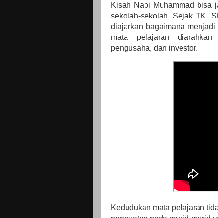
Kisah Nabi Muhammad bisa ja
sekolah-sekolah. Sejak TK, 
diajarkan bagaimana menjadi 
mata pelajaran diarahkan
pengusaha, dan investor.
Kedudukan mata pelajaran tidak