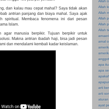
Allah 
Allah 
ng, dan kalau mau cepat mahal? Saya tidak akan
Allah 
bab antrian panjang dan biaya mahal. Saya ajak
Allah 
 spiritual. Membaca fenomena ini dari pesan
ama Islam.
Allah p
Allah t
agar manusia berpikir. Tujuan berpikir untuk
amaeri
lusi. Makna antrian ibadah haji, bisa jadi pesan
amal o
ami dan mendalami kembali kadar keislaman.
amerik
amerik
anggot
apa it
apa se
apakah
apapun
arti k
arti s
aturan
ayat p