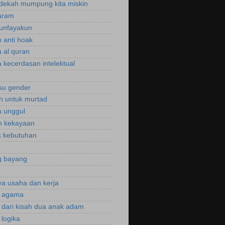
dekah mumpung kita miskin
aram
unfayakun
 anti hoak
 al quran
 kecerdasan intelektual
isu gender
n untuk murtad
 unggul
n kekayaan
 kebutuhan
g bayang
a usaha dan kerja
r agama
r dari kisah dua anak adam
 logika