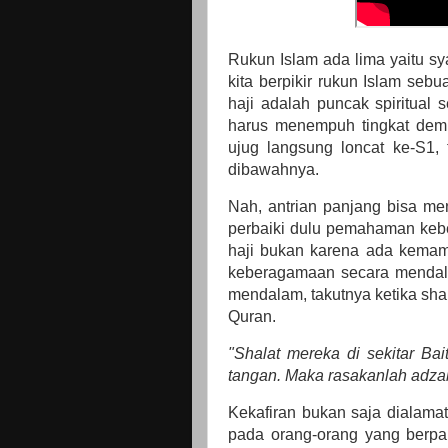
Rukun Islam ada lima yaitu sya
kita berpikir rukun Islam se
haji adalah puncak spiritual 
harus menempuh tingkat demi 
ujug langsung loncat ke-S1, 
dibawahnya.
Nah, antrian panjang bisa m
perbaiki dulu pemahaman keb
haji bukan karena ada kemamp
keberagamaan secara mendal
mendalam, takutnya ketika shal
Quran.
"Shalat mereka di sekitar Bait
tangan. Maka rasakanlah adzab 
Kekafiran bukan saja dialama
pada orang-orang yang berpali