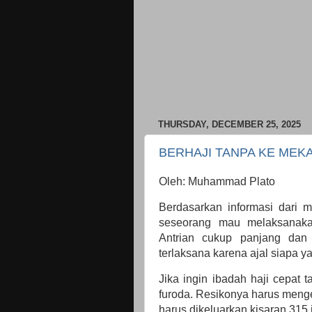
THURSDAY, DECEMBER 25, 2025
BERHAJI TANPA KE MEK
Oleh: Muhammad Plato
Berdasarkan informasi dari 
seseorang mau melaksanakan
Antrian cukup panjang dan 
terlaksana karena ajal siapa y
Jika ingin ibadah haji cepat t
furoda. Resikonya harus menge
harus dikeluarkan kisaran 315 