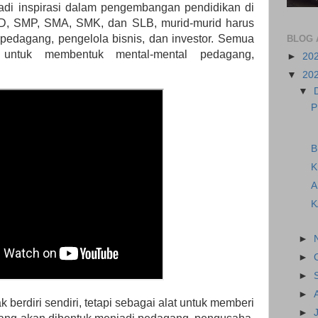
di inspirasi dalam pengembangan pendidikan di
SD, SMP, SMA, SMK, dan SLB, murid-murid harus
pedagang, pengelola bisnis, dan investor. Semua
BLOG 
 untuk membentuk mental-mental pedagang,
►
20
▼
20
▼
P
B
K
A
K
►
►
►
►
 berdiri sendiri, tetapi sebagai alat untuk memberi
►