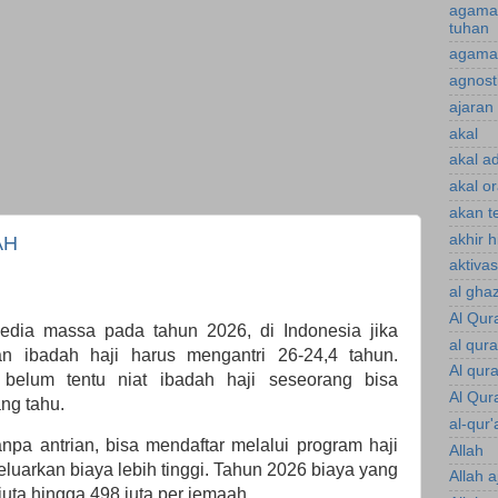
agama
tuhan
agama 
agnost
ajaran 
akal
akal a
akal o
akan te
akhir 
AH
aktiva
al gha
Al Qur
media massa pada tahun 2026, di Indonesia jika
al qur
 ibadah haji harus mengantri 26-24,4 tahun.
Al qur
belum tentu niat ibadah haji seseorang bisa
Al Qur
ang tahu.
al-qur'
anpa antrian, bisa mendaftar melalui program haji
Allah
luarkan biaya lebih tinggi. Tahun 2026 biaya yang
Allah a
juta hingga 498 juta per jemaah.