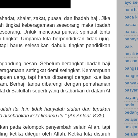
ayo se
babi h
baca k
hadat, shalat, zakat, puasa, dan ibadah haji. Jika
bacaan
buah tingkat keberagamaan seseorang maka ibadah
seseorang. Untuk mencapai puncak spiritual tentu
bahasa
tingkat. Umpama kita berpendidikan tidak ujug-
bahaya
tapi harus selesaikan dahulu tingkat pendidikan
baik
bajak 
balasa
engandung pesan. Sebelum berangkat ibadah haji
bangsa
eragamaan setingkat demi setingkat. Kemampuan
bangu
uan uang, tapi harus dibarengi dengan kualitas
banyak
am. Berhaji tanpa dibarengi dengan pemahaman
basyar
at di Baitullah seperti yang dikabarkan di dalam Al
bayan
beda
ullah itu, lain tidak hanyalah siulan dan tepukan
bedany
disebabkan kekafiranmu itu." (An Anfaal, 8:35).
belaja
tkan pada kelompok penyembah selain Allah, tapi
belaja
ng ketika ditegur oleh Allah. Ketika kita disuruh
belajar