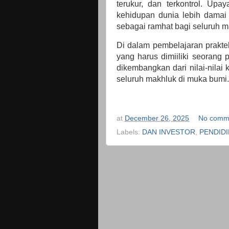
terukur, dan terkontrol. Upa
kehidupan dunia lebih damai 
sebagai ramhat bagi seluruh 
Di dalam pembelajaran prakte
yang harus dimiiliki seorang 
dikembangkan dari nilai-nilai
seluruh makhluk di muka bumi.
at
December 26, 2025
No comm
Labels:
DAN INVESTOR
,
PENDID