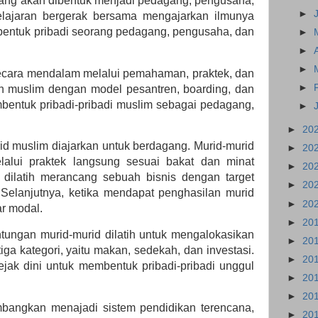
ang akan dibentuk menjadi pedagang, pengusaha,
►
lajaran bergerak bersama mengajarkan ilmunya
bentuk pribadi seorang pedagang, pengusaha, dan
►
►
►
ecara mendalam melalui pemahaman, praktek, dan
►
kan muslim dengan model pesantren, boarding, dan
bentuk pribadi-pribadi muslim sebagai pedagang,
►
►
20
id muslim diajarkan untuk berdagang. Murid-murid
►
20
elalui praktek langsung sesuai bakat dan minat
►
20
 dilatih merancang sebuah bisnis dengan target
►
20
 Selanjutnya, ketika mendapat penghasilan murid
►
20
sar modal.
►
20
tungan murid-murid dilatih untuk mengalokasikan
►
20
ga kategori, yaitu makan, sedekah, dan investasi.
►
20
ejak dini untuk membentuk pribadi-pribadi unggul
►
20
►
20
mbangkan menajadi sistem pendidikan terencana,
►
20