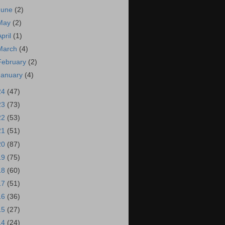
June
(2)
May
(2)
April
(1)
March
(4)
February
(2)
January
(4)
24
(47)
23
(73)
22
(53)
21
(51)
20
(87)
19
(75)
18
(60)
17
(51)
16
(36)
15
(27)
14
(24)