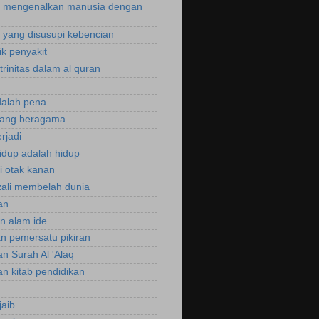
 mengenalkan manusia dengan
yang disusupi kebencian
ik penyakit
trinitas dalam al quran
dalah pena
rang beragama
rjadi
hidup adalah hidup
si otak kanan
zali membelah dunia
an
an alam ide
an pemersatu pikiran
an Surah Al 'Alaq
an kitab pendidikan
jaib