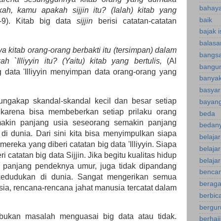
bahaya
kah, kamu apakah sijjin itu? (Ialah) kitab yang
baik
7-9). Kitab big data
sijjin
berisi catatan-catatan
bajak 
balasa
ya kitab orang-orang berbakti itu (tersimpan) dalam
bangsa
h `Illiyyin itu? (Yaitu) kitab yang bertulis,
(Al
bangu
big data 'Illiyyin menyimpan data orang-orang yang
banyak
basyar
ungakap skandal-skandal kecil dan besar setiap
bayan
l karena bisa membeberkan setiap prilaku orang
beda
akin panjang usia seseorang semakin panjang
bedany
di dunia. Dari sini kita bisa menyimpulkan siapa
belaja
ereka yang diberi catatan big data 'Illiyyin. Siapa
belaja
 catatan big data Sijjin. Jika begitu kualitas hidup
belajar
i panjang pendeknya umur, juga tidak dipandang
bencan
kedudukan di dunia. Sangat mengerikan semua
berag
ia, rencana-rencana jahat manusia tercatat dalam
berbica
bergur
 bukan masalah menguasai big data atau tidak.
berhaj