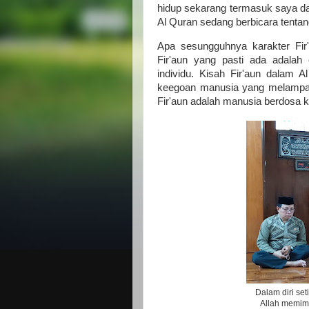
hidup sekarang termasuk saya dan
Al Quran sedang berbicara tenta
Apa sesungguhnya karakter Fir
Fir'aun yang pasti ada adalah e
individu. Kisah Fir'aun dalam 
keegoan manusia yang melampaui
Fir'aun adalah manusia berdosa 
Dalam diri set
Allah memim