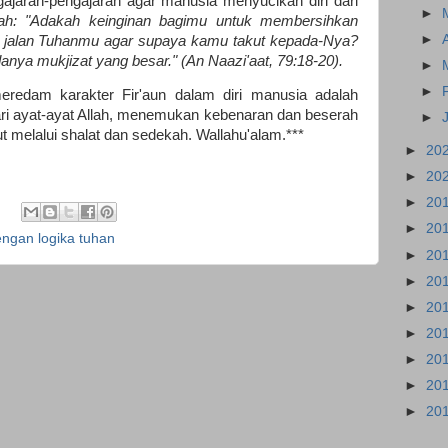
jaran-pengajaran agar manusia menyucikan diri dari
►
lah: "Adakah keinginan bagimu untuk membersihkan
►
 jalan Tuhanmu agar supaya kamu takut kepada-Nya?
anya mukjizat yang besar.
" (An Naazi'aat, 79:18-20).
►
►
eredam karakter Fir'aun dalam diri manusia adalah
ri ayat-ayat Allah, menemukan kebenaran dan beserah
►
ut melalui shalat dan sedekah. Wallahu'alam.***
►
20
►
20
►
20
►
20
ngan logika tuhan
►
20
►
20
►
20
►
20
►
20
►
20
►
20