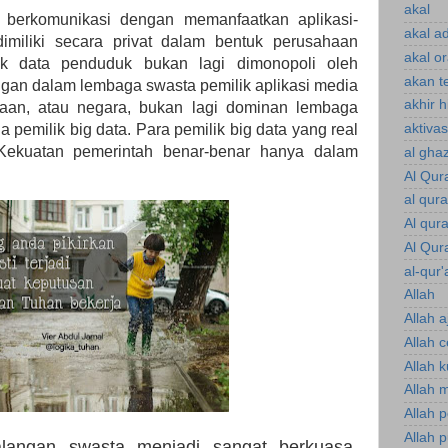
akal
 berkomunikasi dengan memanfaatkan aplikasi-
akal a
dimiliki secara privat dalam bentuk perusahaan
akal o
lik data penduduk bukan lagi dimonopoli oleh
akan te
angan dalam lembaga swasta pemilik aplikasi media
akhir 
rajaan, atau negara, bukan lagi dominan lembaga
aktiva
da pemilik big data. Para pemilik big data yang real
 Kekuatan pemerintah benar-benar hanya dalam
al gha
Al Qur
al qur
Al qur
Al Qur
al-qur'
Allah
Allah a
Allah 
Allah 
Allah 
Allah 
Allah p
alangan swasta menjadi sangat berkuasa.