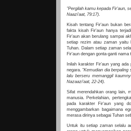
"Pergilah kamu kepada Fir'aun, s
Naazi'aat, 79:17).
Kisah tentang Fir'aun bukan bera
fakta kisah Fir'aun hanya terja
Fir'aun akan berulang sampai ak
setiap rezim atau zaman yaitu
Tuhan. Dalam setiap zaman sela
Fir'aun dengan gonta-ganti nama 
Inilah karakter Fir'aun yang ad
negara.
"Kemudian dia berpalin
lalu berseru memanggil kaumnya
Nazaazi'aat, 22-24).
Sifat merendahkan orang lain, 
manusia. Perkelahian, pertengka
pada karakter Fir'aun yang d
menggambarkan bagaimana ego
merasa dirinya sebagai Tuhan se
Untuk itu setiap zaman selalu 