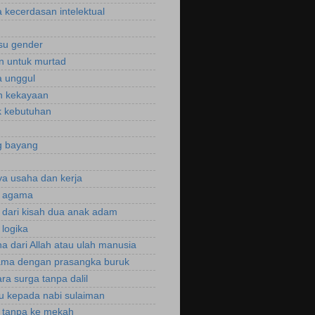
 kecerdasan intelektual
isu gender
n untuk murtad
 unggul
n kekayaan
 kebutuhan
g bayang
a usaha dan kerja
r agama
r dari kisah dua anak adam
 logika
a dari Allah atau ulah manusia
ama dengan prasangka buruk
ra surga tanpa dalil
u kepada nabi sulaiman
i tanpa ke mekah