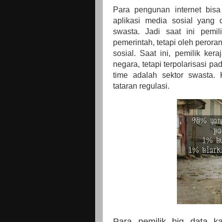
Para pengunan internet bisa
aplikasi media sosial yang 
swasta. Jadi saat ini pemi
pemerintah, tetapi oleh peror
sosial. Saat ini, pemilik ke
negara, tetapi terpolarisasi pa
time adalah sektor swasta.
tataran regulasi.
Para pemilik big data k