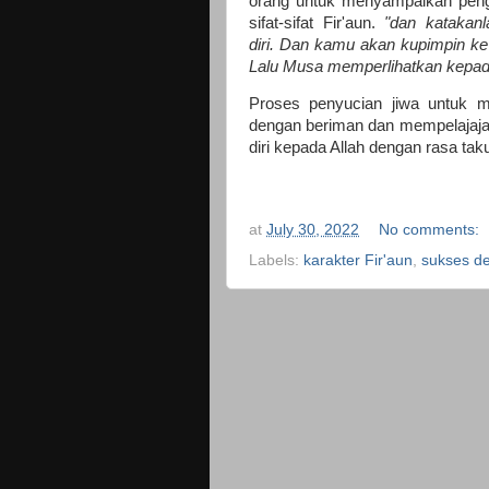
orang untuk menyampaikan penga
sifat-sifat Fir'aun.
"dan katakan
diri.
Dan kamu akan kupimpin ke
Lalu Musa memperlihatkan kepad
Proses penyucian jiwa untuk m
dengan beriman dan mempelajaja
diri kepada Allah dengan rasa tak
at
July 30, 2022
No comments:
Labels:
karakter Fir'aun
,
sukses de