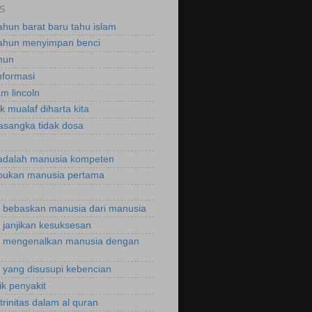
S
ahun barat baru tahu islam
ahun menyimpan benci
hun
nformasi
m lincoln
k mualaf diharta kita
asangka tidak dosa
adalah manusia kompeten
bukan manusia pertama
bebaskan manusia dari manusia
janjikan kesuksesan
 mengenalkan manusia dengan
yang disusupi kebencian
ik penyakit
trinitas dalam al quran