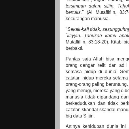
tersimpan dalam sijjin. Tahu
bertulis."
(Al Mutaffifiin, 83:
kecurangan manusia.
"
Sekali-kali tidak, sesungguhn
`Illiyyin. Tahukah kamu apaka
Mutaffifiin, 83:18-20). Kitab 
berbakti.
Pantas saja Allah bisa meng
orang dengan teliti dan adi
semasa hidup di dunia. Sem
catatan hidup mereka selama 
orang-orang paling beruntung, m
yang merugi, mereka yang diberi
manusia tidak dipandang dar
berkedudukan dan tidak ber
catatan skandal-skandal manus
big data Sijjin.
Artinya kehidupan dunia ini