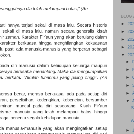
esungguhnya dia telah melampaui batas," (An
BLOG 
►
20
rti hanya terjadi sekali di masa lalu. Secara historis
di sekali di masa lalu, namun secara generalis kisah
►
20
hir zaman. Karakter Fir'aun yang akan berulang dalam
►
20
 karakter berkuasa hingga menghilangkan kekuasaan
►
20
lu pasti ada manusia-manusia yang berperan sebagai
tokoh.
▼
20
►
a pada diri manusia dalam kehidupan keluarga maupun
►
g seraya berusaha menantang. Maka dia mengumpulkan
. berkata: "Akulah tuhanmu yang paling tinggi". (An
►
►
►
merasa benar, merasa berkuasa, ada pada setiap diri
ran, perselisihan, kedengkian, kebencian, bersumber
▼
ominan muncul pada diri seseorang. Kisah Fir'aun
S
isme manusia yang telah melampaui batas hingga
bagai penentu segala kehidupan manusia.
A
ada manusia-manusia yang akan mengingatkan setiap
►