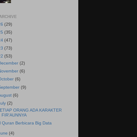
ARCHIVE
26
(29)
25
(35)
24
(47)
23
(73)
22
(53)
December
(2)
November
(6)
October
(6)
September
(9)
August
(6)
July
(2)
ETIAP ORANG ADA KARAKTER
FIR'AUNNYA
l Quran Berbicara Big Data
June
(4)