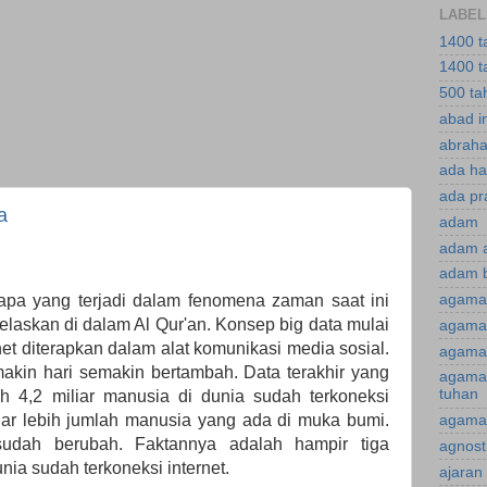
LABEL
1400 t
1400 t
500 ta
abad i
abraha
ada ha
ada pr
a
adam
adam 
adam 
agama
apa yang terjadi dalam fenomena zaman saat ini
ijelaskan di dalam Al Qur'an. Konsep big data mulai
agama 
rnet diterapkan dalam alat komunikasi media sosial.
agama 
akin hari semakin bertambah. Data terakhir yang
agama
tuhan
h 4,2 miliar manusia di dunia sudah terkoneksi
iliar lebih jumlah manusia yang ada di muka bumi.
agama 
sudah berubah. Faktannya adalah hampir tiga
agnost
nia sudah terkoneksi internet.
ajaran 