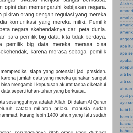
Allah t
n opini dan memengaruhi kebijakan negara.
amaeri
 pikiran orang dengan regulasi yang mereka
amal o
dia komunikasi yang mereka miliki. Pemilik
amerik
peta negara skehendaknya dari peta dunia.
amerik
n para pemilik big data, kita tidak berdaya.
anggot
ra pemilik big data mereka merasa bisa
apa it
sekehendak, karena merasa sebagai pemilik
apa se
apakah
apapun
 memprediksi siapa yang potensial jadi presiden.
arti k
at karena jumlah data yang mereka gunakan sangat
arti s
a bisa mengambil keputusan akurat tanpa diketahui
aturan
 data seperti tuhan-tuhan yang berkuasa.
ayat p
ata sesungguhnya adalah Allah. Di dalam Al Quran
ayo se
luruh catatan miliaran prilaku manusia sudah
babi h
uhammad, kurang lebih 1400 tahun yang lalu sudah
baca k
bacaan
bahasa
 karena sesungguhnya kitab orang yang durhaka