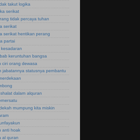
idak takut logika
ka serikat
rang tidak percaya tuhan
a serikat
a serikat hentikan perang
a partai
u kesadaran
bab keruntuhan bangsa
 ciri orang dewasa
 jabatannya statusnya pembantu
emerdekaan
ombong
 shalat dalam alquran
emersatu
dekah mumpung kita miskin
aram
unfayakun
 anti hoak
 al quran