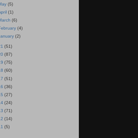
May
(5)
April
(1)
March
(6)
February
(4)
January
(2)
21
(51)
20
(87)
19
(75)
18
(60)
17
(51)
16
(36)
15
(27)
14
(24)
13
(71)
12
(14)
11
(5)