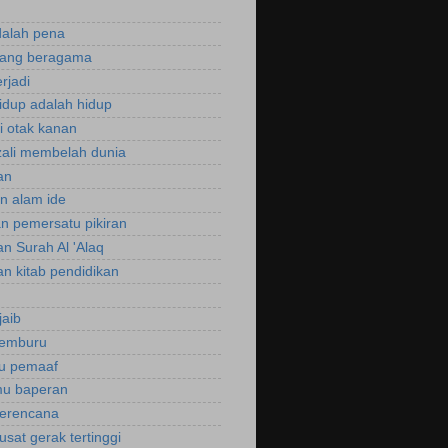
dalah pena
rang beragama
rjadi
hidup adalah hidup
si otak kanan
zali membelah dunia
an
an alam ide
an pemersatu pikiran
an Surah Al 'Alaq
an kitab pendidikan
jaib
cemburu
ku pemaaf
mu baperan
perencana
usat gerak tertinggi