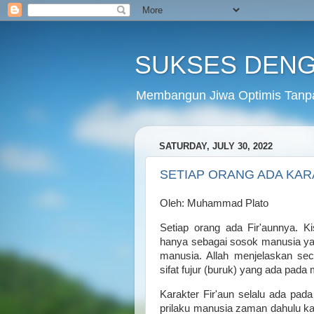
SUKSES DENG
Membangun Jiwa Optimis Tanp
SATURDAY, JULY 30, 2022
SETIAP ORANG ADA KAR
Oleh: Muhammad Plato
Setiap orang ada Fir'aunnya. K
hanya sebagai sosok manusia yan
manusia. Allah menjelaskan se
sifat fujur (buruk) yang ada pada
Karakter Fir'aun selalu ada pada
prilaku manusia zaman dahulu ka