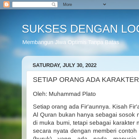
SUKSES DENGAN LO
Membangun Jiwa Optimis Tanpa Batas
SATURDAY, JULY 30, 2022
SETIAP ORANG ADA KARAKTER
Oleh: Muhammad Plato
Setiap orang ada Fir'aunnya. Kisah Fi
Al Quran bukan hanya sebagai sosok 
di muka bumi, tetapi sebagai karakter
secara nyata dengan memberi contoh k
(buruk) yang ada pada manusia.