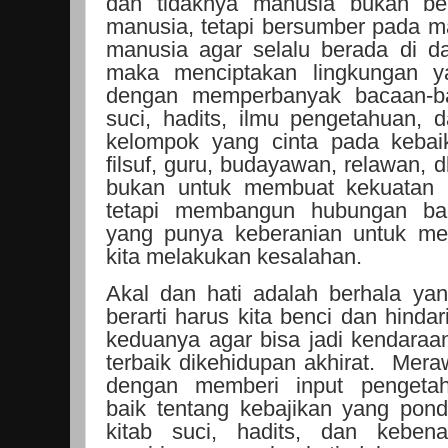
dan tidaknya manusia bukan ber
manusia, tetapi bersumber pada ma
manusia agar selalu berada di d
maka menciptakan lingkungan ya
dengan memperbanyak bacaan-ba
suci, hadits, ilmu pengetahuan,
kelompok yang cinta pada kebaik
filsuf, guru, budayawan, relawan, d
bukan untuk membuat kekuatan po
tetapi membangun hubungan ba
yang punya keberanian untuk meng
kita melakukan kesalahan.
Akal dan hati adalah berhala ya
berarti harus kita benci dan hindari
keduanya agar bisa jadi kendaraa
terbaik dikehidupan akhirat.
Meraw
dengan memberi input pengeta
baik tentang kebajikan yang pon
kitab suci, hadits, dan kebena