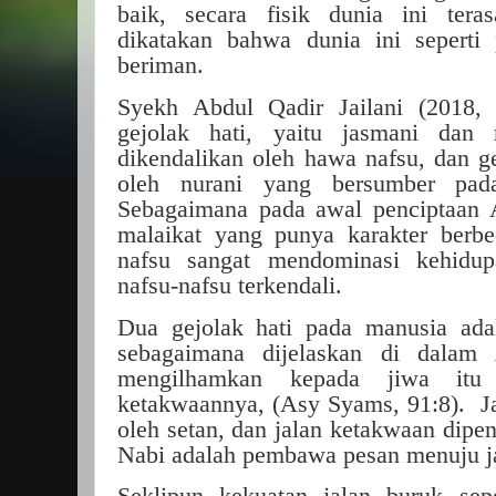
baik, secara fisik dunia ini ter
dikatakan bahwa dunia ini seperti 
beriman.
Syekh Abdul Qadir Jailani (2018
gejolak hati, yaitu jasmani dan 
dikendalikan oleh hawa nafsu, dan ge
oleh nurani yang bersumber pada
Sebagaimana pada awal penciptaan 
malaikat yang punya karakter berb
nafsu sangat mendominasi kehidup
nafsu-nafsu terkendali.
Dua gejolak hati pada manusia ada
sebagaimana dijelaskan di dalam
mengilhamkan kepada jiwa itu 
ketakwaannya, (Asy Syams, 91:8). Ja
oleh setan, dan jalan ketakwaan dipen
Nabi adalah pembawa pesan menuju ja
Seklipun kekuatan jalan buruk sep