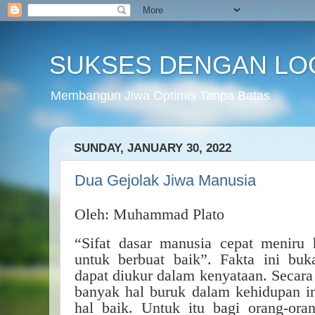
SUKSES DENGAN LO
Membangun Jiwa Optimis Tanpa Batas
SUNDAY, JANUARY 30, 2022
Dua Gejolak Jiwa Manusia
Oleh: Muhammad Plato
“Sifat dasar manusia cepat meniru 
untuk berbuat baik”. Fakta ini buk
dapat diukur dalam kenyataan. Secara 
banyak hal buruk dalam kehidupan ini,
hal baik. Untuk itu bagi orang-ora