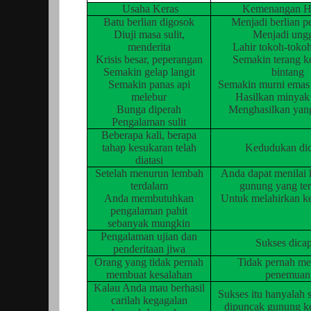
Usaha Keras
Kemenangan H
Batu berlian digosok
Menjadi berlian p
Diuji masa sulit,
Menjadi ung
menderita
Lahir tokoh-toko
Krisis besar, peperangan
Semakin terang ke
Semakin gelap langit
bintang
Semakin panas api
Semakin murni emas 
melebur
Hasilkan minyak
Bunga diperah
Menghasilkan yang
Pengalaman sulit
Beberapa kali, berapa
tahap kesukaran telah
Kedudukan dic
diatasi
Setelah menurun lembah
Anda dapat menilai
terdalam
gunung yang ter
Anda membutuhkan
Untuk melahirkan k
pengalaman pahit
sebanyak mungkin
Pengalaman ujian dan
Sukses dicap
penderitaan jiwa
Orang yang tidak pernah
Tidak pernah m
membuat kesalahan
penemuan
Kalau Anda mau berhasil
Sukses itu hanyalah s
carilah kegagalan
dipuncak gunung k