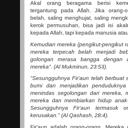
Akal orang beragama berisi kem
tergantung pada Allah. Jika orang
belah, saling menghujat, saling mengk
kerok permusuhan, bisa jadi isi akal
kepada Allah, tapi kepada manusia at
Kemudian mereka (pengikut-pengikut r
mereka terpecah belah menjadi beb
golongan merasa bangga dengan 
mereka". (Al Mukminun, 23:53).
"Sesungguhnya Fir'aun telah berbua
bumi dan menjadikan penduduknya
menindas segolongan dari mereka, m
mereka dan membiarkan hidup anak
Sesungguhnya Fir'aun termasuk o
kerusakan." (Al Qashash, 28:4).
Fir'aun adalah orang-orang. Merek