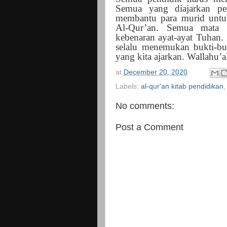
Semua yang diajarkan pe
membantu para murid untu
Al-Qur’an. Semua mata p
kebenaran ayat-ayat Tuhan
selalu menemukan bukti-buk
yang kita ajarkan. Wallahu’a
at
December 20, 2020
Labels:
al-qur'an kitab pendidikan
No comments:
Post a Comment