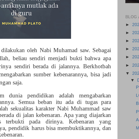
BLOG 
►
20
►
20
►
20
►
20
ng dilakukan oleh Nabi Muhamad saw. Sebagai
►
20
lah, beliau sendiri menjadi bukti bahwa apa
►
20
inya sendiri berada di jalannya. Berkhotbah
▼
20
 mengabarkan sumber kebenarannya, bisa jadi
▼
gan saja.
P
am dunia pendidikan adalah mengabarkan
L
annya. Semua beban itu ada di tugas para
B
dalah sekualitas karakter Nabi Muhammad saw
P
berada di jalan kebenaran. Apa yang diajarkan
A
s terbukti pada dirinya. Kebenaran yang
ya, pendidik harus bisa membuktikannya, dan
M
 kebenaran.