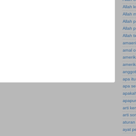
Allah 
Allah 
Allah 
Allah p
Allah t
amaeri
amal o
amerik
amerik
anggot
apa it
apa se
apakah
apapun
arti k
arti s
aturan
ayat p