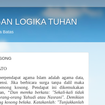
AN LOGIKA TUHAN
a Batas
OSONG
ATO
rpendapat agama Islam adalah agama data,
ensi. Jika berbicara surga tanpa dalil maka
mong kosong. Pendapat ini dikemukakan
’an,
“Dan mereka berkata: "Sekali-kali tidak
orang-orang Yahudi atau Nasrani". Demikian
ng kosong belaka. Katakanlah: "Tunjukkanlah