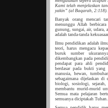
mengatakan seperti ucapan 
Kami telah menjelaskan ta
yakin” (al Baqarah, 2:118).
Banyak orang mencari ta
menunggu Allah berbicara 
gunung, sungai, air, udara, 
adalah tanda-tanda kekuasaa
Ilmu pendidikan adalah ilmu
teori, harus mengacu kep
buruk sumber ukurannya
dikembangkan pada pendidi
pendapat para ahli pendi
berdasar pada bukti yang 
manusia, hewan, tumbuhan
sebagaimana dijelaskan di 
biologi, sosiologi, sejarah
membantu murid-murid un
Semua mata pelajaran ber
semuanya diciptakah Tuhan.
Semua pendidik harus mem