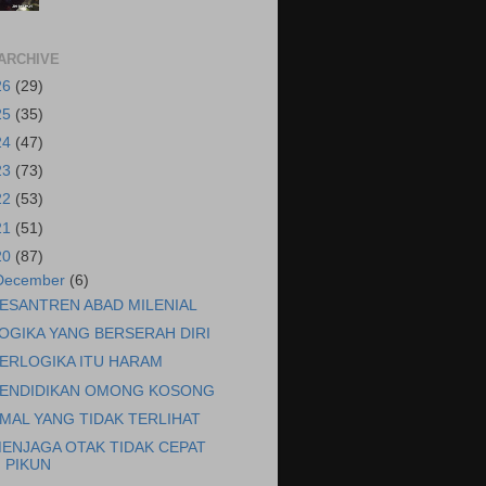
ARCHIVE
26
(29)
25
(35)
24
(47)
23
(73)
22
(53)
21
(51)
20
(87)
December
(6)
ESANTREN ABAD MILENIAL
OGIKA YANG BERSERAH DIRI
ERLOGIKA ITU HARAM
ENDIDIKAN OMONG KOSONG
MAL YANG TIDAK TERLIHAT
ENJAGA OTAK TIDAK CEPAT
PIKUN