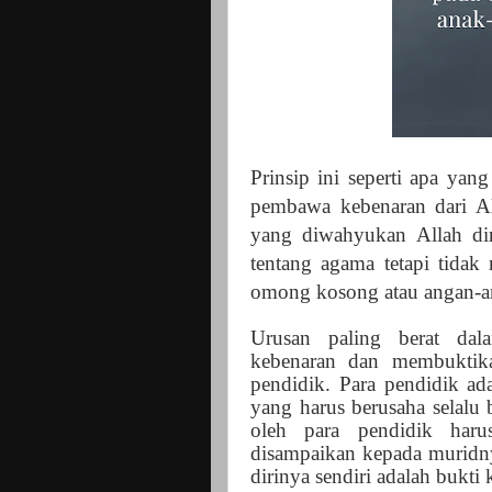
Prinsip ini seperti apa ya
pembawa kebenaran dari Al
yang diwahyukan Allah dir
tentang agama tetapi tidak
omong kosong atau angan-an
Urusan paling berat dal
kebenaran dan membuktik
pendidik. Para pendidik a
yang harus berusaha selalu 
oleh para pendidik haru
disampaikan kepada muridn
dirinya sendiri adalah bukti