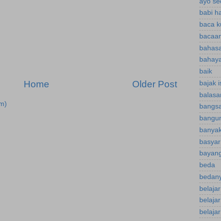
ayo se
babi h
baca k
bacaan
bahasa
bahaya
baik
Home
Older Post
bajak 
balasa
m)
bangsa
bangu
banyak
basyar
bayan
beda
bedany
belaja
belaja
belajar