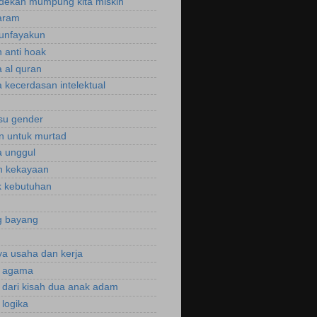
dekah mumpung kita miskin
aram
unfayakun
 anti hoak
 al quran
 kecerdasan intelektual
isu gender
n untuk murtad
 unggul
n kekayaan
 kebutuhan
g bayang
a usaha dan kerja
r agama
r dari kisah dua anak adam
 logika