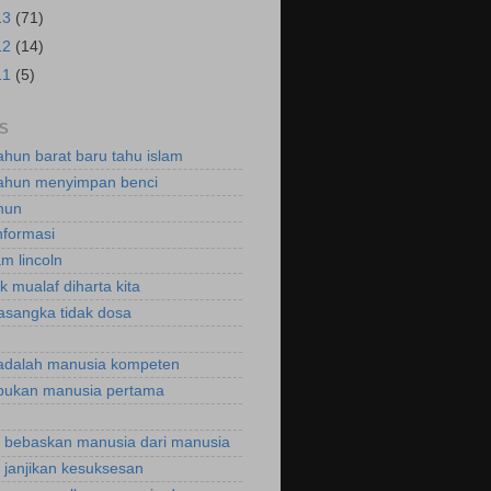
13
(71)
12
(14)
11
(5)
S
ahun barat baru tahu islam
ahun menyimpan benci
hun
nformasi
m lincoln
k mualaf diharta kita
asangka tidak dosa
adalah manusia kompeten
bukan manusia pertama
bebaskan manusia dari manusia
janjikan kesuksesan