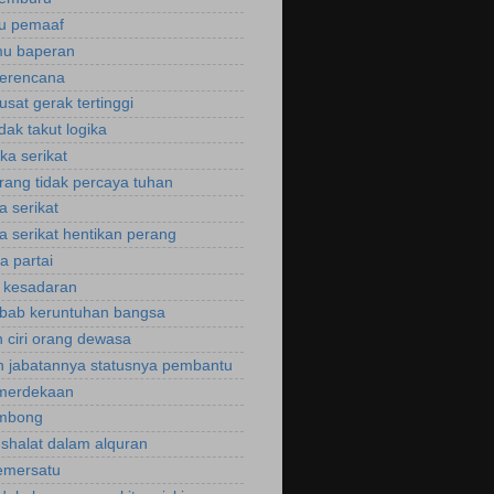
ku pemaaf
mu baperan
perencana
usat gerak tertinggi
idak takut logika
ka serikat
rang tidak percaya tuhan
a serikat
a serikat hentikan perang
a partai
u kesadaran
bab keruntuhan bangsa
 ciri orang dewasa
 jabatannya statusnya pembantu
emerdekaan
ombong
 shalat dalam alquran
emersatu