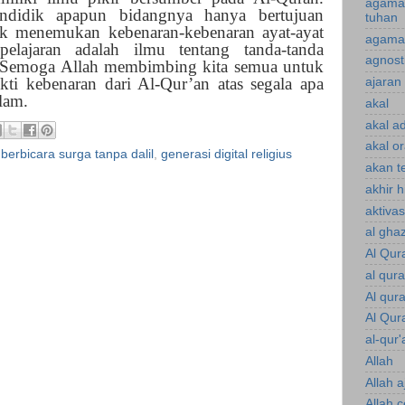
agama
ndidik apapun bidangnya hanya bertujuan
tuhan
k menemukan kebenaran-kebenaran ayat-ayat
agama 
elajaran adalah ilmu tentang tanda-tanda
agnost
. Semoga Allah membimbing kita semua untuk
ti kebenaran dari Al-Qur’an atas segala apa
ajaran 
lam.
akal
akal a
akal o
,
berbicara surga tanpa dalil
,
generasi digital religius
akan te
akhir 
aktiva
al gha
Al Qur
al qur
Al qur
Al Qur
al-qur'
Allah
Allah a
Allah 