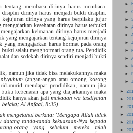
►
n tentang membaca dirinya harus membaca.
isiplin dirinya harus menjadi bukti disiplin.
►
kejujuran dirinya yang harus berpilaku jujur
►
g mengajarkan kesehatan dirinya harus terbukti
►
 mengajarkan keimanan dirinya harus menjadi
►
ik yang mengajarkan tentang kejujuran dirinya
►
dik yang mengajarkan harus hormat pada orang
adi bukti selalu menghormati orang tua. Pendidik
►
alat dan sedekah dirinya sendiri menjadi bukti
►
►
dik, namun jika tidak bisa melakukannya maka
►
aniyyuhum
(angan-angan atau omong kosong
►
urid-murid mendapat pendidikan, namun jika
i bukti kebenaran apa yang diajarkannya maka
►
20
ndidik hanya akan jadi
mukaaan wa tasdiyatan
►
20
 belaka; Al Anfaal, 8:35)
►
20
ak mengetahui berkata: ‘Mengapa Allah tidak
►
20
u datang tanda-tanda kekuasaan-Nya kepada
►
20
rang-orang yang sebelum mereka telah
►
20