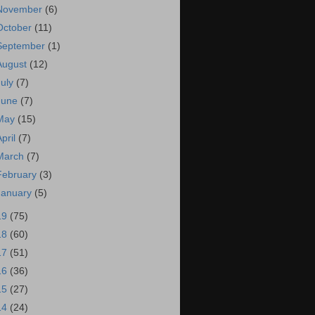
November
(6)
October
(11)
September
(1)
August
(12)
July
(7)
June
(7)
May
(15)
April
(7)
March
(7)
February
(3)
January
(5)
19
(75)
18
(60)
17
(51)
16
(36)
15
(27)
14
(24)