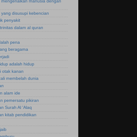
 mengenalkan manusia dengan
yang disusupi kebencian
ik penyakit
trinitas dalam al quran
dalah pena
rang beragama
rjadi
hidup adalah hidup
si otak kanan
zali membelah dunia
an
an alam ide
an pemersatu pikiran
an Surah Al 'Alaq
an kitab pendidikan
jaib
cemburu