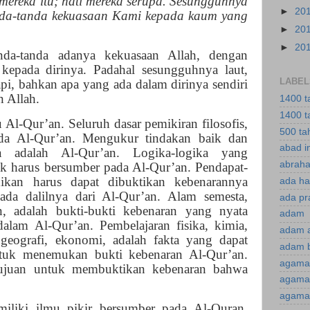
mereka itu; hati mereka serupa. Sesungguhnya
►
20
nda-tanda kekuasaan Kami kepada kaum yang
►
20
►
20
nda-tanda adanya kekuasaan Allah, dengan
kepada dirinya. Padahal sesungguhnya laut,
LABEL
api, bahkan apa yang ada dalam dirinya sendiri
n Allah.
1400 t
1400 t
 Al-Qur’an. Seluruh dasar pemikiran filosofis,
500 ta
ada Al-Qur’an. Mengukur tindakan baik dan
abad i
 adalah Al-Qur’an. Logika-logika yang
abraha
k harus bersumber pada Al-Qur’an. Pendapat-
dikan harus dapat dibuktikan kebenarannya
ada ha
ada dalilnya dari Al-Qur’an. Alam semesta,
ada pr
, adalah bukti-bukti kebenaran yang nyata
adam
dalam Al-Qur’an. Pembelajaran fisika, kimia,
adam 
, geografi, ekonomi, adalah fakta yang dapat
adam 
tuk menemukan bukti kebenaran Al-Qur’an.
agama
tujuan untuk membuktikan kebenaran bahwa
agama 
agama 
iliki ilmu pikir bersumber pada Al-Quran.