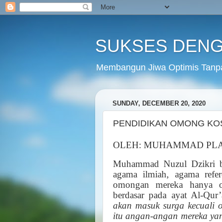
SUKSES DENG
Membangun Jiwa Optimis Tanp
SUNDAY, DECEMBER 20, 2020
PENDIDIKAN OMONG K
OLEH: MUHAMMAD PL
Muhammad Nuzul Dzikri be
agama ilmiah, agama refer
omongan mereka hanya o
berdasar pada ayat Al-Qur
akan masuk surga kecuali 
itu angan-angan mereka ya