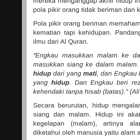
mereka menganggap akhir hidup ini
pola pikir orang tidak beriman dan 
Pola pikir orang beriman memahami
kematian tapi kehidupan. Pandan
ilmu dari Al Quran.
"Engkau masukkan malam ke da
masukkan siang ke dalam malam.
hidup
dari yang
mati
, dan Engkau
yang
hidup
. Dan Engkau beri re
kehendaki tanpa hisab (batas)." (Ali
Secara berurutan, hidup mengala
siang dan malam. Hidup ini aka
kegelapan (malam), artinya a
diketahui oleh manusia yaitu alam a