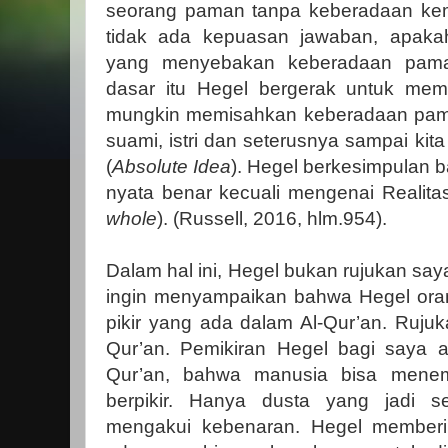
seorang paman tanpa keberadaan ke
tidak ada kepuasan jawaban, apak
yang menyebakan keberadaan paman
dasar itu Hegel bergerak untuk mema
mungkin memisahkan keberadaan pama
suami, istri dan seterusnya sampai ki
(
Absolute Idea
). Hegel berkesimpulan 
nyata benar kecuali mengenai Realita
whole
). (Russell, 2016, hlm.954).
Dalam hal ini, Hegel bukan rujukan saya
ingin menyampaikan bahwa Hegel ora
pikir yang ada dalam Al-Qur’an. Rujuk
Qur’an. Pemikiran Hegel bagi saya a
Qur’an, bahwa manusia bisa mene
berpikir. Hanya dusta yang jadi s
mengakui kebenaran. Hegel memberi