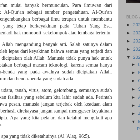
ur'an mulai banyak bermunculan. Para ilmuwan dari
k Al-Qur'an sebagai sumber pengetahuan. Al-Qur'an
BLOG 
engembangkan berbagai ilmu terapan untuk membantu
►
20
a yang tetap berkeyakinan pada Tuhan Yang Esa.
enjadi hak monopoli sekelompok atau lembaga tertentu.
►
20
►
20
Allah mengandung banyak arti. Salah satunya dalam
►
20
leh lepas dari keyakinan bahwa semua yang terjadi dan
▼
20
 diciptakan olah Allah. Manusia tidak punya hak untuk
ptakan berbagai macam teknologi, karena semua hanya
►
-benda yang pada awalnya sudah diciptakan Allah.
►
um dan benda-benda yang sudah ada.
►
►
r, udara, tanah, virus, atom, gelombang, semuanya sudah
n fasilitas yang sebelum kita lahir sudah ada. Perintah
►
a pesan, manusia jangan terjebak oleh keadaan alam
►
 berhasil direkayasa jangan sampai menggeser keyakinan
►
pta. Apa yang kita pelajari dan ketahui mengikuti apa
▼
a.
P
pa yang tidak diketahuinya (Al 'Alaq, 96:5).