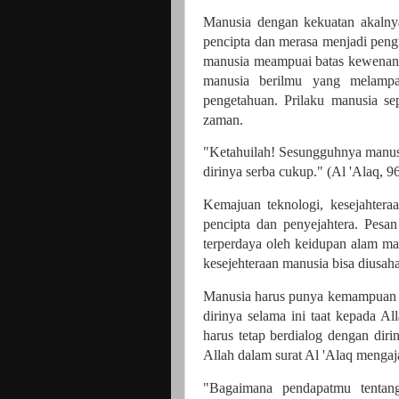
Manusia dengan kekuatan akalnya
pencipta dan merasa menjadi peng
manusia meampuai batas kewenang
manusia berilmu yang melampau
pengetahuan. Prilaku manusia se
zaman.
"Ketahuilah! Sesungguhnya manusi
dirinya serba cukup." (Al 'Alaq, 96
Kemajuan teknologi, kesejahtera
pencipta dan penyejahtera. Pesan
terperdaya oleh keidupan alam ma
kesejehteraan manusia bisa diusah
Manusia harus punya kemampuan a
dirinya selama ini taat kepada A
harus tetap berdialog dengan diri
Allah dalam surat Al 'Alaq mengaj
"Bagaimana pendapatmu tentan