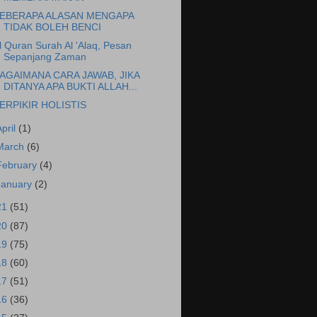
EBERAPA ALASAN MENGAPA
TIDAK BOLEH BENCI
l Quran Surah Al 'Alaq, Pesan
Sepanjang Zaman
AGAIMANA CARA JAWAB, JIKA
DITANYA APA BUKTI ALLAH...
ERPIKIR HOLISTIS
April
(1)
March
(6)
February
(4)
January
(2)
21
(51)
20
(87)
19
(75)
18
(60)
17
(51)
16
(36)