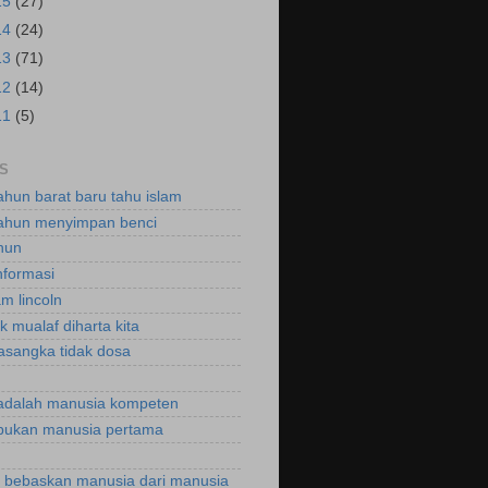
15
(27)
14
(24)
13
(71)
12
(14)
11
(5)
S
ahun barat baru tahu islam
ahun menyimpan benci
hun
nformasi
m lincoln
k mualaf diharta kita
asangka tidak dosa
adalah manusia kompeten
bukan manusia pertama
bebaskan manusia dari manusia