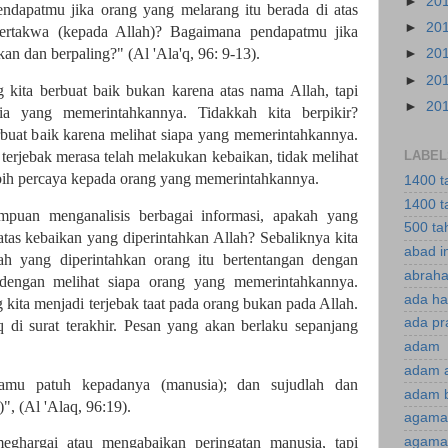
►
20
endapatmu jika orang yang melarang itu berada di atas
►
20
ertakwa (kepada Allah)? Bagaimana pendapatmu jika
an dan berpaling?" (Al 'Ala'q, 96: 9-13).
►
20
►
20
g kita berbuat baik bukan karena atas nama Allah, tapi
►
20
ia yang memerintahkannya. Tidakkah kita berpikir?
buat baik karena melihat siapa yang memerintahkannya.
u terjebak merasa telah melakukan kebaikan, tidak melihat
LABEL
bih percaya kepada orang yang memerintahkannya.
1400 t
1400 t
puan menganalisis berbagai informasi, apakah yang
500 ta
 atas kebaikan yang diperintahkan Allah? Sebaliknya kita
abad i
h yang diperintahkan orang itu bertentangan dengan
abraha
k dengan melihat siapa orang yang memerintahkannya.
ada ha
g kita menjadi terjebak taat pada orang bukan pada Allah.
ada pr
q di surat terakhir. Pesan yang akan berlaku sepanjang
adam
adam 
 kamu patuh kepadanya (manusia); dan sujudlah dan
adam 
)", (Al 'Alaq, 96:19).
agama
agama 
meghargai atau mengabaikan peringatan manusia, tapi