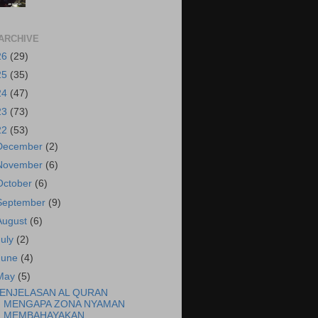
ARCHIVE
26
(29)
25
(35)
24
(47)
23
(73)
22
(53)
December
(2)
November
(6)
October
(6)
September
(9)
August
(6)
July
(2)
June
(4)
May
(5)
ENJELASAN AL QURAN
MENGAPA ZONA NYAMAN
MEMBAHAYAKAN