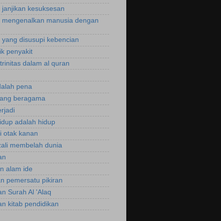
janjikan kesuksesan
 mengenalkan manusia dengan
yang disusupi kebencian
ik penyakit
trinitas dalam al quran
dalah pena
rang beragama
rjadi
hidup adalah hidup
si otak kanan
zali membelah dunia
an
an alam ide
an pemersatu pikiran
an Surah Al 'Alaq
an kitab pendidikan