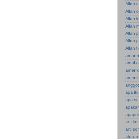
Allah a
Allah 
Allah 
Allah 
Allah 
Allah p
Allah t
amaeri
amal o
amerik
amerik
anggot
apa it
apa se
apakah
apapun
arti k
arti s
aturan