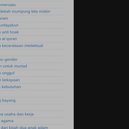
emersatu
dekah mumpung kita miskin
aram
unfayakun
 anti hoak
 al quran
 kecerdasan intelektual
isu gender
n untuk murtad
 unggul
n kekayaan
 kebutuhan
g bayang
a usaha dan kerja
r agama
r dari kisah dua anak adam