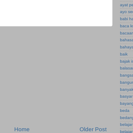
ayat p
ayo se
babi h
baca k
bacaan
bahasa
bahaya
baik
bajak 
balasa
bangsa
bangu
banyak
basyar
bayan
beda
bedany
belaja
Home
Older Post
belaja