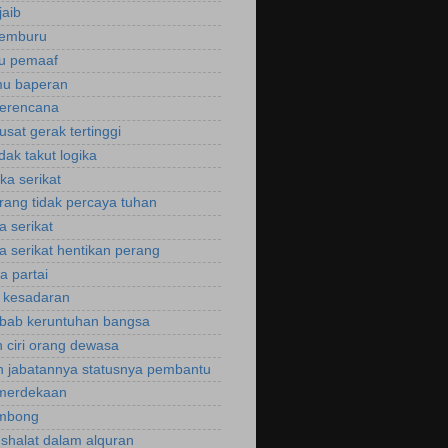
jaib
cemburu
ku pemaaf
mu baperan
perencana
usat gerak tertinggi
idak takut logika
ka serikat
rang tidak percaya tuhan
a serikat
a serikat hentikan perang
a partai
u kesadaran
bab keruntuhan bangsa
 ciri orang dewasa
 jabatannya statusnya pembantu
emerdekaan
ombong
 shalat dalam alquran