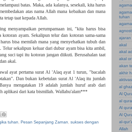
melampaui batas. Maka, ada kalanya, sesekali, kita harus
agama 
a membedakan atas nama Allah mana kebaikan dan mana
agama
tuhan
ta tetap taat kepada Allah.
agama 
ng menyampaikan perumpamaan ini, "kita harus bisa
agnost
kotoran ayam. Sekalipun telur dan kotoran sama-sama
ajaran 
ta harus bisa memilah mana yang menyehatkan tubuh dan
akal
elur sekalipun keluar dari dubur ayam bisa kita ambil,
akal a
ang suci tapi itu kotoran jangan diikuti. Berusahalan taat
akal o
dan akal.
akan te
wal ayat pertama surat Al 'Alaq ayat 1 turun, "bacalah
akhir 
akan". Dan bukan kebetulan surat Al 'Alaq itu jumlah
aktiva
Basya mengatakan 19 adalah jumlah huruf arab dari
al gha
ah aplikasi dari kata bismillah. Wallahu'alam***
Al Qur
al qur
Al qur
Al Qur
al-qur'
gika tuhan
,
Pesan Sepanjang Zaman
,
sukses dengan
Allah