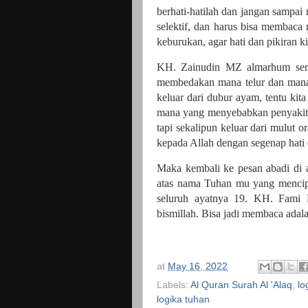
berhati-hatilah dan jangan sampai 
selektif, dan harus bisa membac
keburukan, agar hati dan pikiran ki
KH. Zainudin MZ almarhum seri
membedakan mana telur dan mana 
keluar dari dubur ayam, tentu ki
mana yang menyebabkan penyakit. T
tapi sekalipun keluar dari mulut or
kepada Allah dengan segenap hati 
Maka kembali ke pesan abadi di a
atas nama Tuhan mu yang mencipt
seluruh ayatnya 19. KH. Fami 
bismillah. Bisa jadi membaca adal
at
May 16, 2022
Labels:
Al Quran Surah Al 'Alaq
,
lo
logika tuhan