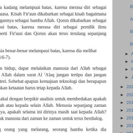
B
 kadang melampuai batas, karena merasa diri sebagai
uasa. Kisah Fir'aun dikabarkan sebagai kisah bagaimana
A
annya sebagai hamba Allah. Qorun dikabarkan sebagai
i batas, karena merasa diri sebagai pemilik ilmu
B
perti Fir'aun dan Qorun akan terus terulang sepanjang
B
a benar-benar melampaui batas, karena dia melihat
►
:6-7).
►
an hidup, dapat melalaikan manusia dari Allah sebagai
►
 Allah dalam surat Al 'Alaq jangan tertipu dan jangan
►
teri. Sehebat apapun kemajuan teknologi dan berapapun
►
20
akan ketaatan harus tetap kepada Allah.
►
20
kal dengan berpikir analisis untuk membedakan apakah
►
20
llah atau kepada selain Allah. Menusia sepanjang zaman
►
20
nya, apakah selama ini dirinya masih taat kepada Allah?
►
20
ak manusia dari zaman ke zaman untuk terus berdialog.
►
20
g orang yang melarang, seorang hamba ketika dia