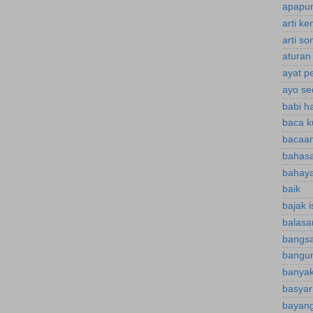
apapun
arti k
arti s
aturan
ayat p
ayo se
babi h
baca k
bacaan
bahasa
bahaya
baik
bajak 
balasa
bangsa
bangu
banyak
basyar
bayan