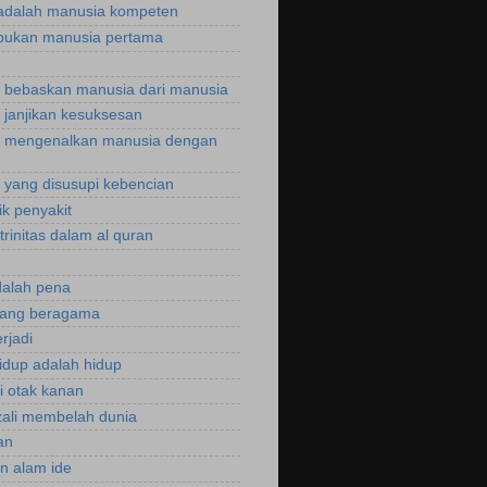
adalah manusia kompeten
bukan manusia pertama
bebaskan manusia dari manusia
janjikan kesuksesan
 mengenalkan manusia dengan
yang disusupi kebencian
ik penyakit
trinitas dalam al quran
dalah pena
rang beragama
rjadi
hidup adalah hidup
si otak kanan
zali membelah dunia
an
an alam ide