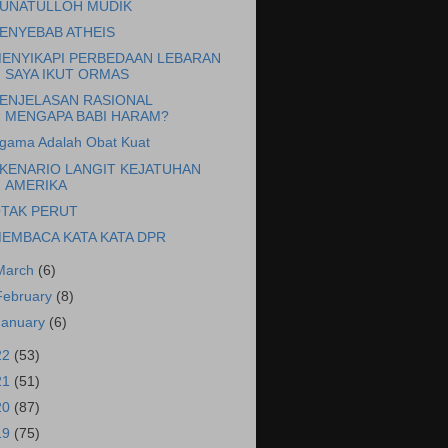
UNATULLOH MUDIK
ENYEBAB ATHEIS
ENYIKAPI PERBEDAAN LEBARAN
SAYA IKUT ORMAS
ENJELASAN RASIONAL
MENGAPA BABI HARAM?
gama Adalah Obat Kuat
KENARIO LANGIT KEJATUHAN
AMERIKA
TAK PERUT
EMBACA KATA KATA DPR
March
(6)
February
(8)
January
(6)
22
(53)
21
(51)
20
(87)
19
(75)