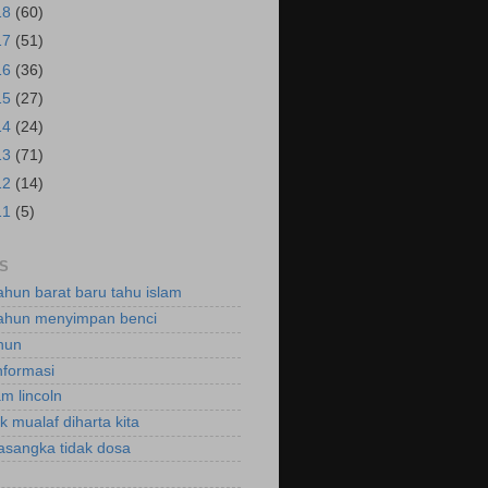
18
(60)
17
(51)
16
(36)
15
(27)
14
(24)
13
(71)
12
(14)
11
(5)
S
ahun barat baru tahu islam
ahun menyimpan benci
hun
nformasi
m lincoln
k mualaf diharta kita
asangka tidak dosa