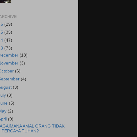
ARCHIVE
26
(29)
25
(35)
24
(47)
23
(73)
December
(18)
November
(3)
October
(6)
September
(4)
August
(3)
July
(3)
June
(5)
May
(2)
April
(9)
AGAIMANA AMAL ORANG TIDAK
PERCAYA TUHAN?