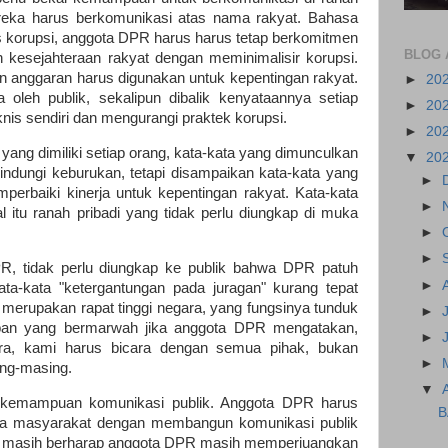
ereka harus berkomunikasi atas nama rakyat. Bahasa
us korupsi, anggota DPR harus harus tetap berkomitmen
BLOG 
kesejahteraan rakyat dengan meminimalisir korupsi.
anggaran harus digunakan untuk kepentingan rakyat.
►
20
 oleh publik, sekalipun dibalik kenyataannya setiap
►
20
nis sendiri dan mengurangi praktek korupsi.
►
20
yang dimiliki setiap orang, kata-kata yang dimunculkan
▼
20
lindungi keburukan, tetapi disampaikan kata-kata yang
►
mperbaiki kinerja untuk kepentingan rakyat. Kata-kata
►
l itu ranah pribadi yang tidak perlu diungkap di muka
►
►
PR, tidak perlu diungkap ke publik bahwa DPR patuh
►
ta-kata "ketergantungan pada juragan" kurang tepat
merupakan rapat tinggi negara, yang fungsinya tunduk
►
aban yang bermarwah jika anggota DPR mengatakan,
►
ara, kami harus bicara dengan semua pihak, bukan
►
ing-masing.
▼
 kemampuan komunikasi publik. Anggota DPR harus
B
ta masyarakat dengan membangun komunikasi publik
eka masih berharap anggota DPR masih memperjuangkan