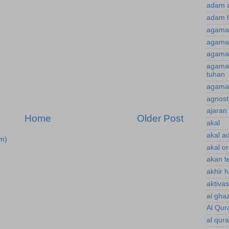
adam 
adam 
agama
agama 
agama 
agama
tuhan
agama 
agnost
ajaran 
Home
Older Post
akal
akal a
m)
akal o
akan te
akhir 
aktiva
al gha
Al Qur
al qur