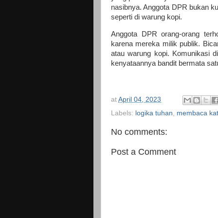
nasibnya. Anggota DPR bukan ku
seperti di warung kopi.
Anggota DPR orang-orang terh
karena mereka milik publik. Bica
atau warung kopi. Komunikasi di 
kenyataannya bandit bermata sa
at
April 04, 2023
Labels:
logika tuhan
,
membaca kat
No comments:
Post a Comment