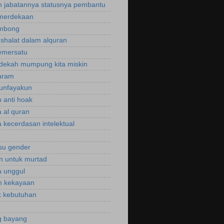
 jabatannya statusnya pembantu
emerdekaan
ombong
 shalat dalam alquran
emersatu
dekah mumpung kita miskin
aram
unfayakun
 anti hoak
 al quran
 kecerdasan intelektual
isu gender
n untuk murtad
 unggul
n kekayaan
 kebutuhan
g bayang