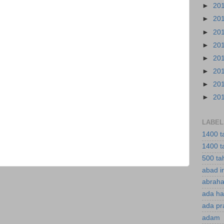
►
20
►
20
►
20
►
20
►
20
►
20
►
20
►
20
LABEL
1400 t
1400 t
500 ta
abad i
abraha
ada ha
ada pr
adam