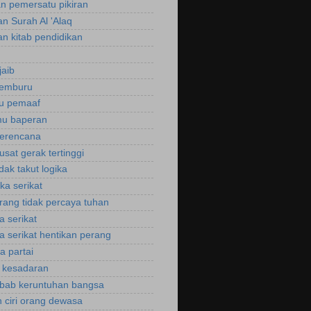
an pemersatu pikiran
an Surah Al 'Alaq
an kitab pendidikan
jaib
cemburu
ku pemaaf
mu baperan
perencana
usat gerak tertinggi
idak takut logika
ka serikat
rang tidak percaya tuhan
a serikat
a serikat hentikan perang
a partai
u kesadaran
bab keruntuhan bangsa
 ciri orang dewasa