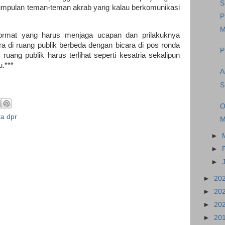
S
mpulan teman-teman akrab yang kalau berkomunikasi
P
M
ormat yang harus menjaga ucapan dan prilakuknya
ra di ruang publik berbeda dengan bicara di pos ronda
P
ruang publik harus terlihat seperti kesatria sekalipun
tu.***
A
S
O
a dpr
M
►
►
►
►
20
►
20
►
20
►
20