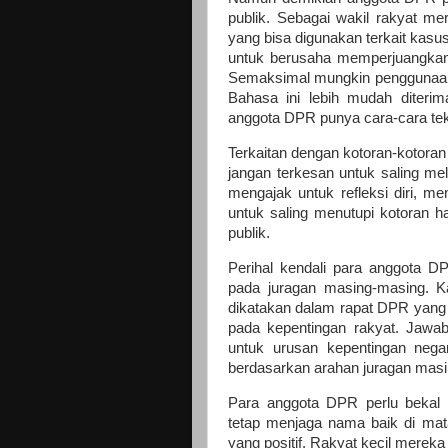
publik. Sebagai wakil rakyat m
yang bisa digunakan terkait kas
untuk berusaha memperjuangkan 
Semaksimal mungkin penggunaan 
Bahasa ini lebih mudah diterima
anggota DPR punya cara-cara tek
Terkaitan dengan kotoran-kotoran 
jangan terkesan untuk saling me
mengajak untuk refleksi diri, me
untuk saling menutupi kotoran ha
publik.
Perihal kendali para anggota D
pada juragan masing-masing. Ka
dikatakan dalam rapat DPR yang 
pada kepentingan rakyat. Jaw
untuk urusan kepentingan neg
berdasarkan arahan juragan mas
Para anggota DPR perlu bekal
tetap menjaga nama baik di ma
yang positif. Rakyat kecil mer