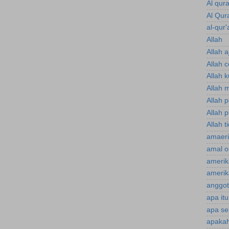
Al qur
Al Qur
al-qur'
Allah
Allah a
Allah 
Allah 
Allah 
Allah 
Allah p
Allah t
amaeri
amal o
amerik
amerik
anggot
apa it
apa se
apakah