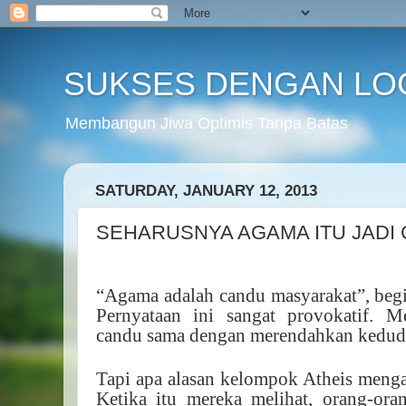
SUKSES DENGAN LO
Membangun Jiwa Optimis Tanpa Batas
SATURDAY, JANUARY 12, 2013
SEHARUSNYA AGAMA ITU JADI
“Agama adalah candu masyarakat”, begi
Pernyataan ini sangat provokatif.
candu sama dengan merendahkan kedud
Tapi apa alasan kelompok Atheis meng
Ketika itu mereka melihat, orang-ora