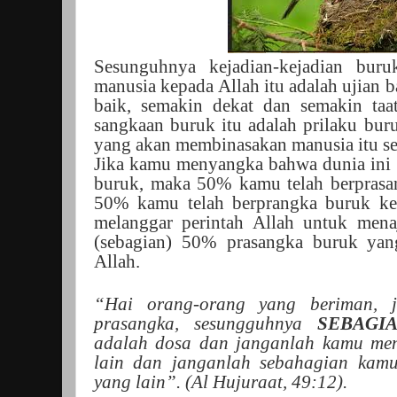
Sesunguhnya kejadian-kejadian bur
manusia kepada Allah itu adalah ujian b
baik, semakin dekat dan semakin taa
sangkaan buruk itu adalah prilaku bur
yang akan membinasakan manusia itu se
Jika kamu menyangka bahwa dunia ini t
buruk, maka 50% kamu telah berprasan
50% kamu telah berprangka buruk kep
melanggar perintah Allah untuk menaj
(sebagian) 50% prasangka buruk yan
Allah.
“Hai orang-orang yang beriman, j
prasangka, sesungguhnya
SEBAGI
adalah dosa dan janganlah kamu men
lain dan janganlah sebahagian kam
yang lain”. (Al Hujuraat, 49:12).