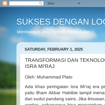
SUKSES DENGAN LO
Membangun Jiwa Optimis Tanpa Batas
SATURDAY, FEBRUARY 1, 2025
TRANSFORMASI DAN TEKNOLOG
ISRA MI'RAJ
Oleh: Muhammad Plato
Ada khas peringatan Isra Mi'raj era 
yaitu Ilham Akbar Habibie tampil menara
dari sudut pandang sains. Jika ilmuwan,
cerdas, seharusnya bisa menangkap 