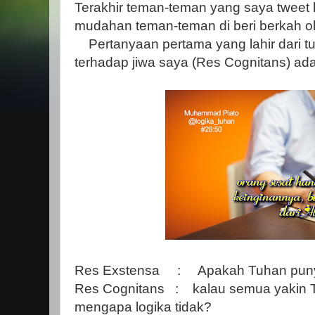
Terakhir teman-teman yang saya tweet
mudahan teman-teman di beri berkah ol
Pertanyaan pertama yang lahir dari t
terhadap jiwa saya (Res Cognitans) ada
Res Exstensa : Apakah Tuhan puny
Res Cognitans : kalau semua yakin 
mengapa logika tidak?