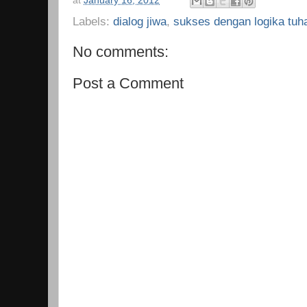
at
January 16, 2012
Labels:
dialog jiwa
,
sukses dengan logika tuh
No comments:
Post a Comment