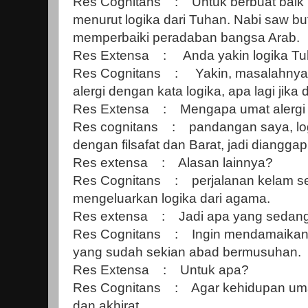
Res Cognitans : Untuk berbuat baik p
menurut logika dari Tuhan. Nabi saw bu
memperbaiki peradaban bangsa Arab.
Res Extensa : Anda yakin logika Tuh
Res Cognitans : Yakin, masalahnya 
alergi dengan kata logika, apa lagi jika
Res Extensa : Mengapa umat alergi 
Res cognitans : pandangan saya, logi
dengan filsafat dan Barat, jadi dianggap
Res extensa : Alasan lainnya?
Res Cognitans : perjalanan kelam se
mengeluarkan logika dari agama.
Res extensa : Jadi apa yang sedang
Res Cognitans : Ingin mendamaikan 
yang sudah sekian abad bermusuhan.
Res Extensa : Untuk apa?
Res Cognitans : Agar kehidupan umat 
dan akhirat.