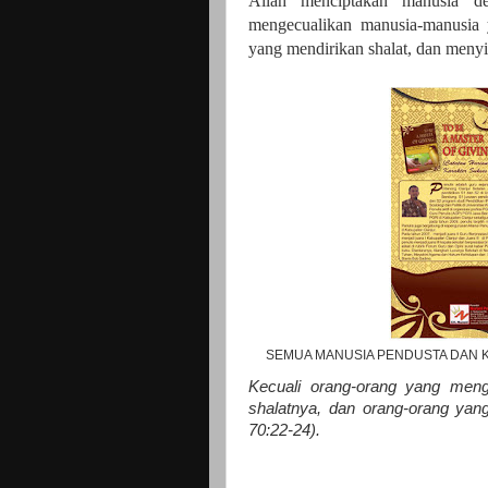
Allah menciptakan manusia d
mengecualikan manusia-manusia
yang mendirikan shalat, dan menyi
SEMUA MANUSIA PENDUSTA DAN K
Kecuali orang-orang yang meng
shalatnya, dan orang-orang yang 
70:22-24).