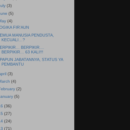
July
(3)
June
(5)
May
(4)
OGIKA FIR’AUN
EMUA MANUSIA PENDUSTA,
KECUALI…?
ERPIKIR… BERPIKIR....
BERPIKIR… 63 KALI!!!
PAPUN JABATANNYA, STATUS YA
PEMBANTU
April
(3)
March
(4)
February
(2)
January
(5)
16
(36)
15
(27)
14
(24)
13
(71)