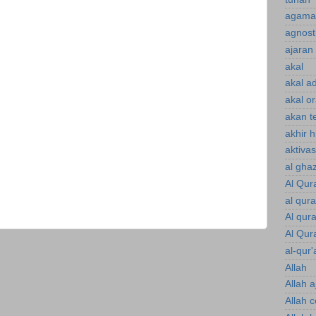
agama 
agnost
ajaran 
akal
akal a
akal o
akan te
akhir 
aktiva
al gha
Al Qur
al qur
Al qur
Al Qur
al-qur'
Allah
Allah a
Allah 