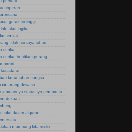
ku pemaaf
mu baperan
perencana
usat gerak tertinggi
idak takut logika
ka serikat
rang tidak percaya tuhan
a serikat
a serikat hentikan perang
a partai
u kesadaran
bab keruntuhan bangsa
 ciri orang dewasa
 jabatannya statusnya pembantu
emerdekaan
ombong
 shalat dalam alquran
emersatu
dekah mumpung kita miskin