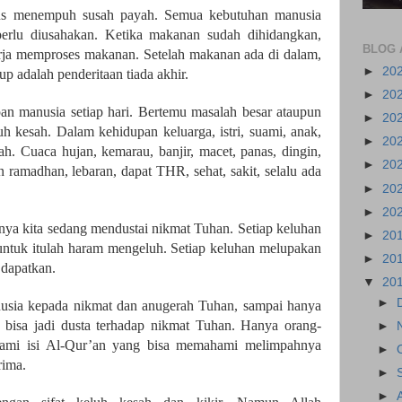
us menempuh susah payah. Semua kebutuhan manusia
perlu diusahakan. Ketika makanan sudah dihidangkan,
BLOG 
erja memproses makanan. Setelah makanan ada di dalam,
►
20
p adalah penderitaan tiada akhir.
►
20
an manusia setiap hari. Bertemu masalah besar ataupun
►
20
luh kesah. Dalam kehidupan keluarga, istri, suami, anak,
►
20
sah. Cuaca hujan, kemarau, banjir, macet, panas, dingin,
►
20
n ramadhan, lebaran, dapat THR, sehat, sakit, selalu ada
►
20
►
20
rnya kita sedang mendustai nikmat Tuhan. Setiap keluhan
►
20
untuk itulah haram mengeluh. Setiap keluhan melupakan
►
20
 dapatkan.
▼
20
►
nusia kepada nikmat dan anugerah Tuhan, sampai hanya
bisa jadi dusta terhadap nikmat Tuhan. Hanya orang-
►
ami isi Al-Qur’an yang bisa memahami melimpahnya
►
rima.
►
►