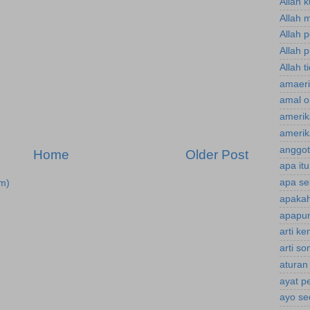
Allah 
Allah 
Allah 
Allah p
Allah t
amaeri
amal o
amerik
amerik
anggot
Home
Older Post
apa it
apa se
m)
apakah
apapun
arti k
arti s
aturan
ayat p
ayo se