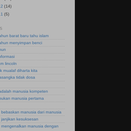
12
(14)
11
(5)
S
ahun barat baru tahu islam
ahun menyimpan benci
hun
nformasi
m lincoln
k mualaf diharta kita
asangka tidak dosa
adalah manusia kompeten
bukan manusia pertama
bebaskan manusia dari manusia
janjikan kesuksesan
 mengenalkan manusia dengan