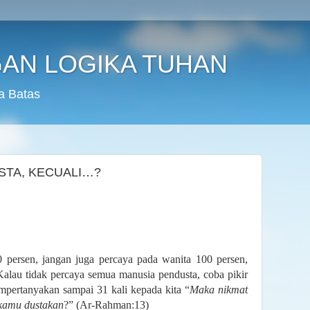
AN LOGIKA TUHAN
a Batas
STA, KECUALI…?
0 persen, jangan juga percaya pada wanita 100 persen,
alau tidak percaya semua manusia pendusta, coba pikir
pertanyakan sampai 31 kali kepada kita “
Maka nikmat
kamu dustakan
?” (Ar-Rahman:13)