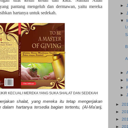
engan sifat keluh kesah dan kikir. Namun Allah
►
 yang pantang mengeluh dan dermawan, yaitu mereka
sihkan hartanya untuk sedekah.
►
▼
L
S
B
A
►
►
►
IKIR KECUALI MEREKA YANG SUKA SHALAT DAN SEDEKAH
►
erjakan shalat, yang mereka itu tetap mengerjakan
►
20
dalam hartanya tersedia bagian tertentu, (Al-Ma’arij,
►
20
►
20
►
20