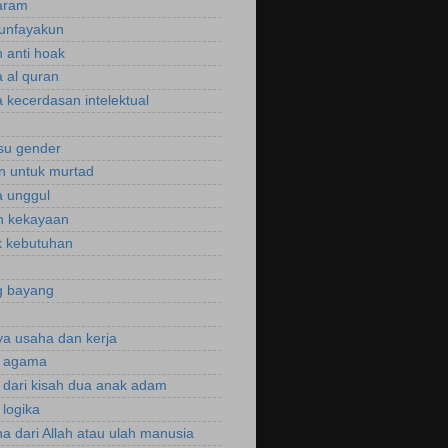
aram
unfayakun
 anti hoak
 al quran
 kecerdasan intelektual
isu gender
n untuk murtad
 unggul
n kekayaan
 kebutuhan
g bayang
a usaha dan kerja
r agama
r dari kisah dua anak adam
 logika
a dari Allah atau ulah manusia