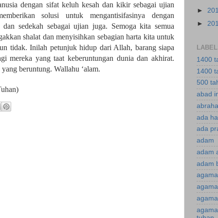
nusia dengan sifat keluh kesah dan kikir sebagai ujian
►
20
mberikan solusi untuk mengantisifasinya dengan
►
20
t dan sedekah sebagai ujian juga. Semoga kita semua
gakkan shalat dan menyisihkan sebagian harta kita untuk
 tidak. Inilah petunjuk hidup dari Allah, barang siapa
LABEL
gi mereka yang taat keberuntungan dunia dan akhirat.
1400 t
 yang beruntung. Wallahu ‘alam.
1400 t
500 ta
Tuhan)
abad i
abraha
ada ha
ada pr
adam
adam 
adam 
agama
agama 
agama 
agama
tuhan