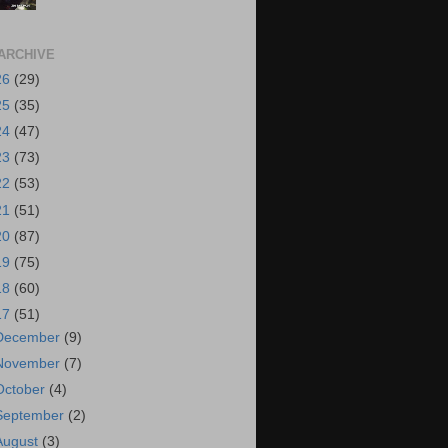
ARCHIVE
26
(29)
25
(35)
24
(47)
23
(73)
22
(53)
21
(51)
20
(87)
19
(75)
18
(60)
17
(51)
December
(9)
November
(7)
October
(4)
September
(2)
August
(3)