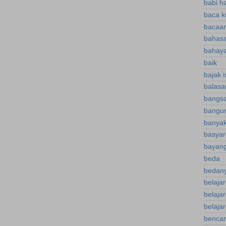
babi h
baca k
bacaan
bahasa
bahaya
baik
bajak 
balasa
bangsa
bangu
banyak
basyar
bayan
beda
bedany
belaja
belaja
belajar
bencan