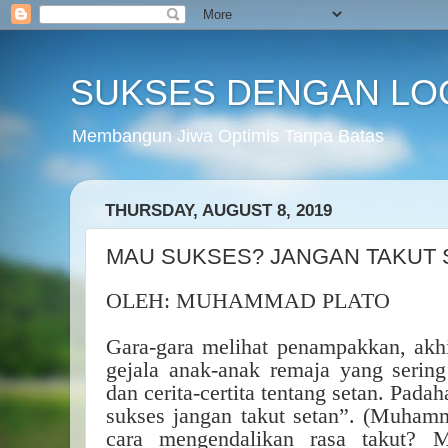
SUKSES DENGAN LO
Membangun Jiwa Optimis Tanpa Batas
THURSDAY, AUGUST 8, 2019
MAU SUKSES? JANGAN TAKUT 
OLEH: MUHAMMAD PLATO
Gara-gara melihat penampakkan, akhir
gejala anak-anak remaja yang sering
dan cerita-certita tentang setan. Pada
sukses jangan takut setan”. (Muham
cara mengendalikan rasa takut? M