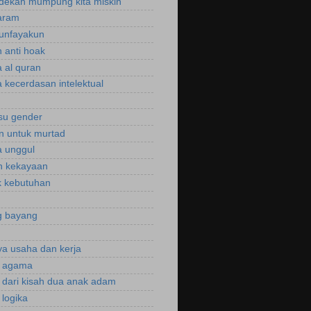
dekah mumpung kita miskin
aram
unfayakun
 anti hoak
 al quran
 kecerdasan intelektual
isu gender
n untuk murtad
 unggul
n kekayaan
 kebutuhan
g bayang
a usaha dan kerja
r agama
r dari kisah dua anak adam
 logika