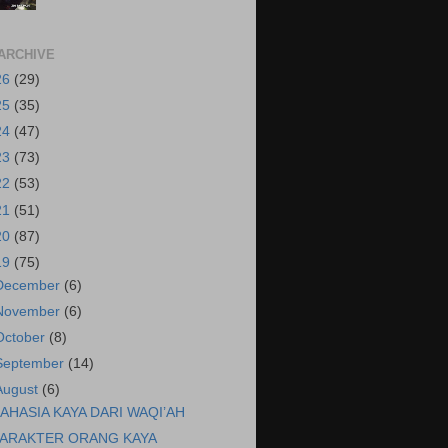
ARCHIVE
26
(29)
25
(35)
24
(47)
23
(73)
22
(53)
21
(51)
20
(87)
19
(75)
December
(6)
November
(6)
October
(8)
September
(14)
August
(6)
AHASIA KAYA DARI WAQI’AH
ARAKTER ORANG KAYA