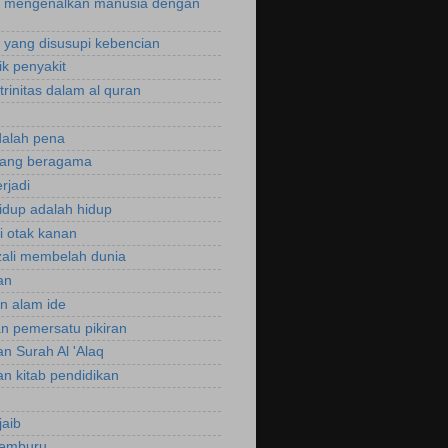
 mengenalkan manusia dengan
yang disusupi kebencian
ik penyakit
trinitas dalam al quran
dalah pena
rang beragama
rjadi
hidup adalah hidup
si otak kanan
zali membelah dunia
an
an alam ide
an pemersatu pikiran
an Surah Al 'Alaq
an kitab pendidikan
jaib
cemburu