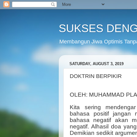
SUKSES DENG
Membangun Jiwa Optimis Tanp
SATURDAY, AUGUST 3, 2019
DOKTRIN BERPIKIR
OLEH: MUHAMMAD PL
Kita sering mendenga
bahasa positif jangan
bahasa negatif akan m
negatif. Alhasil doa yan
Demikian sedikit argum