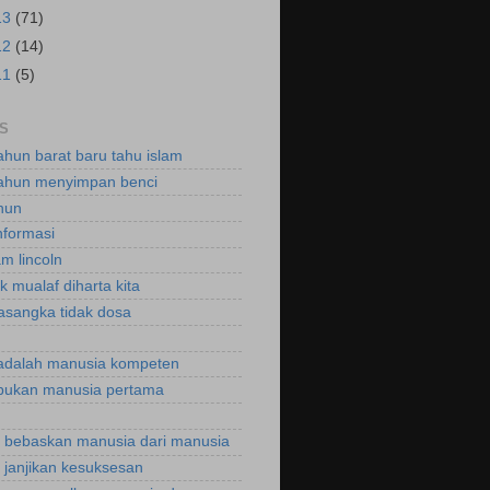
13
(71)
12
(14)
11
(5)
S
ahun barat baru tahu islam
ahun menyimpan benci
hun
nformasi
m lincoln
k mualaf diharta kita
asangka tidak dosa
adalah manusia kompeten
bukan manusia pertama
bebaskan manusia dari manusia
janjikan kesuksesan