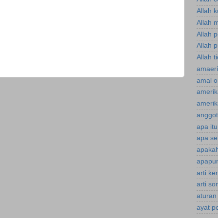
Allah 
Allah 
Allah 
Allah p
Allah t
amaeri
amal o
amerik
amerik
anggot
apa it
apa se
apakah
apapun
arti k
arti s
aturan
ayat p