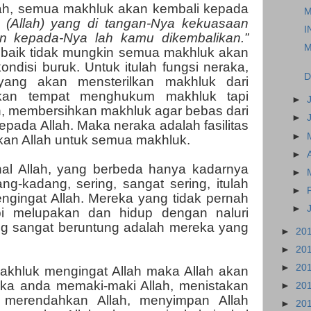
lah, semua makhluk akan kembali kepada
M
(Allah) yang di tangan-Nya kekuasaan
I
n kepada-Nya lah kamu dikembalikan.”
M
ah baik tidak mungkin semua makhluk akan
ondisi buruk. Untuk itulah fungsi neraka,
D
yang akan mensterilkan makhluk dari
kan tempat menghukum makhluk tapi
►
, membersihkan makhluk agar bebas dari
►
pada Allah. Maka neraka adalah fasilitas
►
kan Allah untuk semua makhluk.
►
l Allah, yang berbeda hanya kadarnya
►
ng-kadang, sering, sangat sering, itulah
►
gingat Allah. Mereka yang tidak pernah
►
pi melupakan dan hidup dengan naluri
ng sangat beruntung adalah mereka yang
►
20
►
20
►
20
akhluk mengingat Allah maka Allah akan
ika anda memaki-maki Allah, menistakan
►
20
, merendahkan Allah, menyimpan Allah
►
20