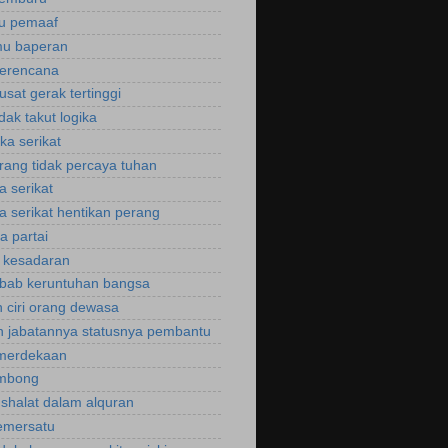
ku pemaaf
mu baperan
perencana
usat gerak tertinggi
idak takut logika
ka serikat
rang tidak percaya tuhan
a serikat
a serikat hentikan perang
a partai
u kesadaran
bab keruntuhan bangsa
 ciri orang dewasa
 jabatannya statusnya pembantu
emerdekaan
ombong
 shalat dalam alquran
emersatu