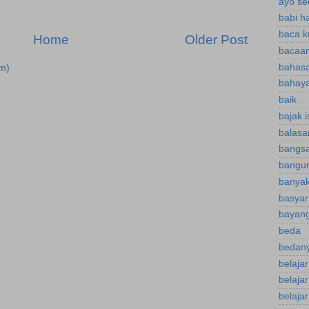
ayo se
babi h
baca k
Home
Older Post
bacaan
bahasa
m)
bahaya
baik
bajak 
balasa
bangsa
bangu
banyak
basyar
bayan
beda
bedany
belaja
belaja
belajar