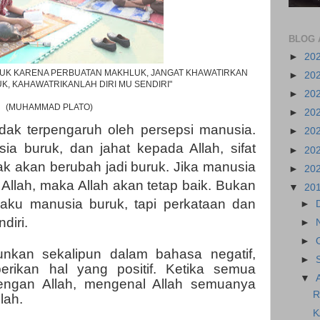
BLOG 
►
20
RUK KARENA PERBUATAN MAKHLUK, JANGAT KHAWATIRKAN
►
20
UK, KAHAWATRIKANLAH DIRI MU SENDIRI"
►
20
(MUHAMMAD PLATO)
►
20
dak terpengaruh oleh persepsi manusia.
►
20
a buruk, dan jahat kepada Allah, sifat
►
20
ak akan berubah jadi buruk. Jika manusia
►
20
Allah, maka Allah akan tetap baik. Bukan
▼
20
laku manusia buruk, tapi perkataan dan
►
diri.
►
►
unkan sekalipun dalam bahasa negatif,
►
rikan hal yang positif. Ketika semua
▼
engan Allah, mengenal Allah semuanya
R
llah.
K