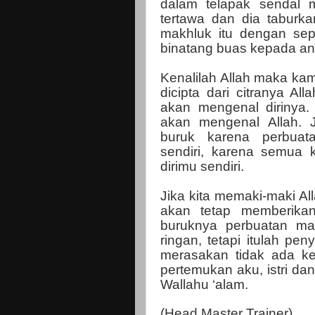
dalam telapak sendal m
tertawa dan dia taburk
makhluk itu dengan sep
binatang buas kepada a
Kenalilah Allah maka ka
dicipta dari citranya A
akan mengenal dirinya.
akan mengenal Allah. 
buruk karena perbuata
sendiri, karena semua 
dirimu sendiri.
Jika kita memaki-maki All
akan tetap memberikan
buruknya perbuatan mak
ringan, tetapi itulah pe
merasakan tidak ada ke
pertemukan aku, istri da
Wallahu ‘alam.
(Head Master Trainer)