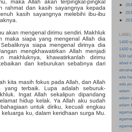
u, maka Allah akan terpingkal-pingkal
►
20
an rahmat dan kasih sayangnya kepada
►
20
enuh kasih sayangnya melebihi ibu-ibu
naknya.
►
20
mu akan mengenal dirimu sendiri. Makhluk
LABEL
llah maka siapa yang mengenal Allah dia
1400 t
 Sebaliknya siapa mengenal dirinya dia
1400 t
Jangan mengkhawatirkan Allah menjadi
500 ta
n makhluknya, khawatirkanlah dirimu
kebaikan dan keburukan sebabnya dari
abad i
abraha
ada ha
ah kita masih fokus pada Allah, dan Allah
ada pr
 yang terbaik. Lupa adalah seburuk-
adam
hluk. Ingat Allah sekalipun dipandang
adam 
nyelamat hidup kelak. Ya Allah aku sudah
adam 
bahagiaan untuk diriku, kecuali engkau
agama
n keluarga ku, dalam keridhaan surga Mu.
agama 
agama 