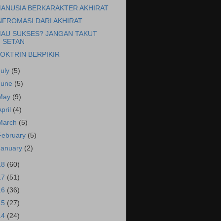
ANUSIA BERKARAKTER AKHIRAT
NFROMASI DARI AKHIRAT
AU SUKSES? JANGAN TAKUT
SETAN
OKTRIN BERPIKIR
July
(5)
June
(5)
May
(9)
April
(4)
March
(5)
February
(5)
January
(2)
18
(60)
17
(51)
16
(36)
15
(27)
14
(24)