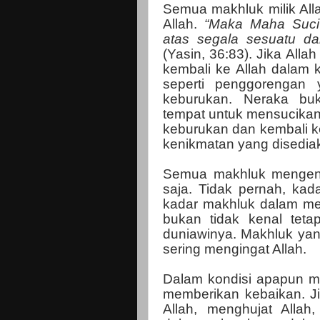
Semua makhluk milik Al
Allah.
“Maka Maha Suci 
atas segala sesuatu da
(Yasin, 36:83). Jika All
kembali ke Allah dalam k
seperti penggorengan 
keburukan. Neraka bu
tempat untuk mensucikan
keburukan dan kembali ke
kenikmatan yang disedia
Semua makhluk mengena
saja. Tidak pernah, kada
kadar makhluk dalam men
bukan tidak kenal teta
duniawinya. Makhluk ya
sering mengingat Allah.
Dalam kondisi apapun m
memberikan kebaikan. J
Allah, menghujat Allah