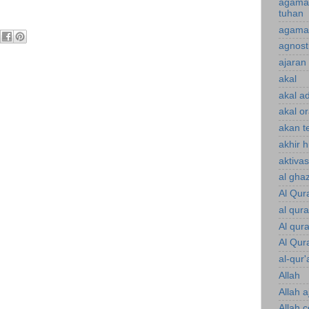
agama
tuhan
agama 
agnost
ajaran 
akal
akal a
akal o
akan te
akhir 
aktiva
al gha
Al Qur
al qur
Al qur
Al Qur
al-qur'
Allah
Allah a
Allah 