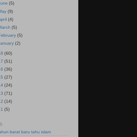
June
(5)
May
(9)
April
(4)
March
(5)
February
(5)
January
(2)
18
(60)
17
(51)
16
(36)
15
(27)
14
(24)
13
(71)
12
(14)
11
(5)
S
ahun barat baru tahu islam