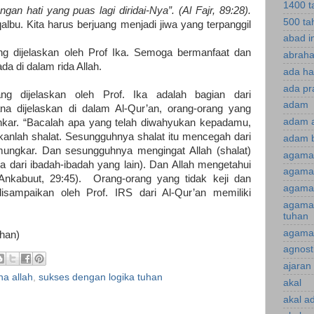
1400 t
n hati yang puas lagi diridai-Nya”. (Al Fajr, 89:28).
500 ta
albu. Kita harus berjuang menjadi jiwa yang terpanggil
abad i
g dijelaskan oleh Prof Ika. Semoga bermanfaat dan
abraha
da di dalam rida Allah.
ada ha
ada pr
ng dijelaskan oleh Prof. Ika adalah bagian dari
adam
na dijelaskan di dalam Al-Qur’an, orang-orang yang
adam 
unkar. “Bacalah apa yang telah diwahyukan kepadamu,
rikanlah shalat. Sesungguhnya shalat itu mencegah dari
adam 
 mungkar. Dan sesungguhnya mengingat Allah (shalat)
agama
a dari ibadah-ibadah yang lain). Dan Allah mengetahui
agama 
Ankabuut, 29:45). Orang-orang yang tidak keji dan
agama 
sampaikan oleh Prof. IRS dari Al-Qur’an memiliki
agama
tuhan
agama 
uhan)
agnost
ajaran 
ha allah
,
sukses dengan logika tuhan
akal
akal a