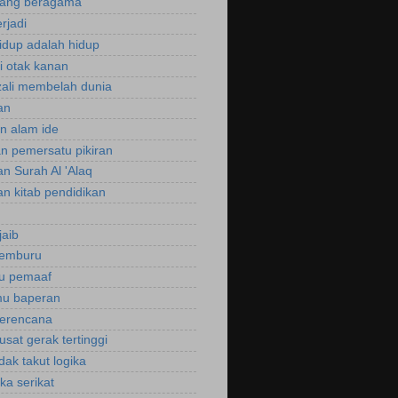
rang beragama
rjadi
hidup adalah hidup
si otak kanan
zali membelah dunia
an
an alam ide
an pemersatu pikiran
an Surah Al 'Alaq
an kitab pendidikan
jaib
cemburu
ku pemaaf
mu baperan
perencana
usat gerak tertinggi
idak takut logika
ka serikat