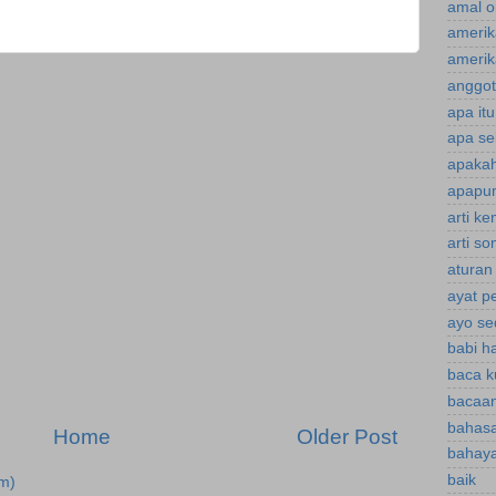
amal o
amerik
amerik
anggot
apa it
apa se
apakah
apapun
arti k
arti s
aturan
ayat p
ayo se
babi h
baca k
bacaan
bahasa
Home
Older Post
bahaya
baik
m)