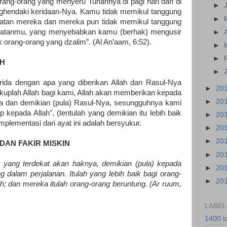
ang-orang yang menyeru Tuhannya di pagi hari dan di
►
ghendaki keridaan-Nya. Kamu tidak memikul tanggung
►
buatan mereka dan mereka pun tidak memikul tanggung
buatanmu, yang menyebabkan kamu (berhak) mengusir
►
orang-orang yang dzalim”. (Al An’aam, 6:52).
►
►
AH
►
ida dengan apa yang diberikan Allah dan Rasul-Nya
►
20
kuplah Allah bagi kami, Allah akan memberikan kepada
►
20
ya dan demikian (pula) Rasul-Nya, sesungguhnya kami
 kepada Allah", (tentulah yang demikian itu lebih baik
►
20
Implementasi dari ayat ini adalah bersyukur.
►
20
►
20
DAN FAKIR MISKIN
►
20
 yang terdekat akan haknya, demikian (pula) kepada
►
20
g dalam perjalanan. Itulah yang lebih baik bagi orang-
►
20
h; dan mereka itulah orang-orang beruntung. (Ar ruum,
LABEL
1400 t