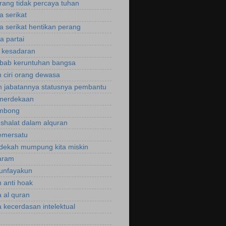
rang tidak percaya tuhan
a serikat
a serikat hentikan perang
a partai
u kesadaran
bab keruntuhan bangsa
 ciri orang dewasa
 jabatannya statusnya pembantu
emerdekaan
ombong
 shalat dalam alquran
emersatu
dekah mumpung kita miskin
aram
unfayakun
 anti hoak
 al quran
 kecerdasan intelektual