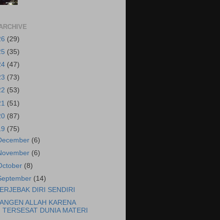
ARCHIVE
26
(29)
25
(35)
24
(47)
23
(73)
22
(53)
21
(51)
20
(87)
19
(75)
December
(6)
November
(6)
October
(8)
September
(14)
ERJEBAK DIRI SENDIRI
ANGEN ALLAH KARENA
TERSESAT DUNIA MATERI