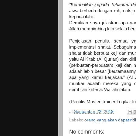
“Kembalilah kepada Tuhanmu denga
Jiwa berbeda dengan ruh, nafs, q
kepada ilahi.
Demikian saya jelaskan apa yan
Allah membimbing kita selalu bera
Penjelasan penulis, semua ya
implementasi shalat. Sebagaima
shalat tidak berbuat keji dan m
yaitu Al Kitab (Al Qur'an) dan di
(perbuatan-perbuatan) keji dan
adalah lebih besar (keutamaanny
apa yang kamu kerjakan.” (Al 
munkar adalah mereka yang di
sembilan kriteria. Wallahu’alam.
(Penulis Master Trainer Logika T
at
September 22, 2019
Labels:
orang yang akan dapat rid
No comments: