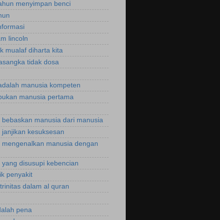
ahun menyimpan benci
hun
nformasi
m lincoln
k mualaf diharta kita
asangka tidak dosa
adalah manusia kompeten
bukan manusia pertama
bebaskan manusia dari manusia
janjikan kesuksesan
 mengenalkan manusia dengan
yang disusupi kebencian
ik penyakit
trinitas dalam al quran
dalah pena