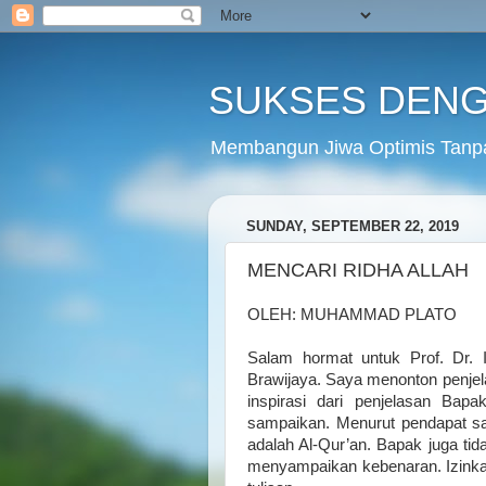
SUKSES DENG
Membangun Jiwa Optimis Tanp
SUNDAY, SEPTEMBER 22, 2019
MENCARI RIDHA ALLAH
OLEH: MUHAMMAD PLATO
Salam hormat untuk Prof. Dr. I
Brawijaya. Saya menonton penje
inspirasi dari penjelasan Bap
sampaikan. Menurut pendapat s
adalah Al-Qur’an. Bapak juga ti
menyampaikan kebenaran. Izinka