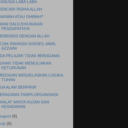
ANUSIA LABA LABA
ENCARI RIDHA ALLAH
AKWAH ATAU GHIBAH?
MANI DALILNYA BUKAN
PENDAPATNYA
ERBISNIS DENGAN ALLAH
EJAK RAHASIA SUKSES JAMIL
AZZAINI
DA PELAJAR TIDAK BERAGAMA
UHAN TIDAK MEMULIAKAN
KETURUNAN
RDOGAN MENJELASKAN LOGIKA
TUHAN
UA ALAM BERPIKIR
ERAGAMA TANPA ORGANISASI
HALAT MINTA HUJAN DAN
KESADARAN
August
(6)
July
(5)