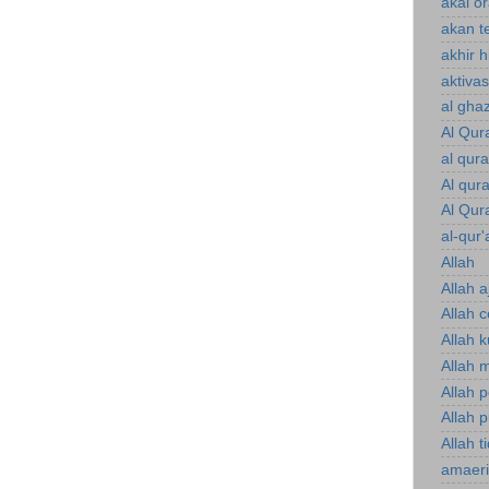
akal o
akan te
akhir 
aktiva
al gha
Al Qur
al qur
Al qur
Al Qur
al-qur'
Allah
Allah a
Allah 
Allah 
Allah 
Allah 
Allah p
Allah t
amaeri