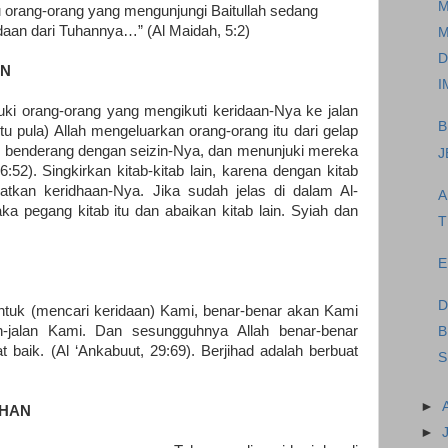
M
orang-orang yang mengunjungi Baitullah sedang
daan dari Tuhannya…” (Al Maidah, 5:2)
M
D
AN
I
juki orang-orang yang mengikuti keridaan-Nya ke jalan
B
tu pula) Allah mengeluarkan orang-orang itu dari gelap
g benderang dengan seizin-Nya, dan menunjuki mereka
J
6:52). Singkirkan kitab-kitab lain, karena dengan kitab
tkan keridhaan-Nya. Jika sudah jelas di dalam Al-
A
ka pegang kitab itu dan abaikan kitab lain. Syiah dan
T
E
D
ntuk (mencari keridaan) Kami, benar-benar akan Kami
n-jalan Kami. Dan sesungguhnya Allah benar-benar
B
 baik. (Al ‘Ankabuut, 29:69). Berjihad adalah berbuat
S
►
UHAN
►