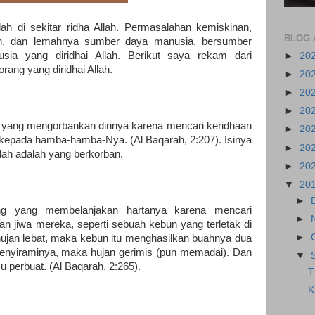
ah di sekitar ridha Allah. Permasalahan kemiskinan,
BLOG 
an, dan lemahnya sumber daya manusia, bersumber
a yang diridhai Allah. Berikut saya rekam dari
►
20
rang yang diridhai Allah.
►
20
►
20
►
20
 yang mengorbankan dirinya karena mencari keridhaan
►
20
 kepada hamba-hamba-Nya. (Al Baqarah, 2:207). Isinya
►
20
Allah adalah yang berkorban.
►
20
▼
20
►
g yang membelanjakan hartanya karena mencari
►
an jiwa mereka, seperti sebuah kebun yang terletak di
►
 hujan lebat, maka kebun itu menghasilkan buahnya dua
ak menyiraminya, maka hujan gerimis (pun memadai). Dan
▼
 perbuat. (Al Baqarah, 2:265).
T
K