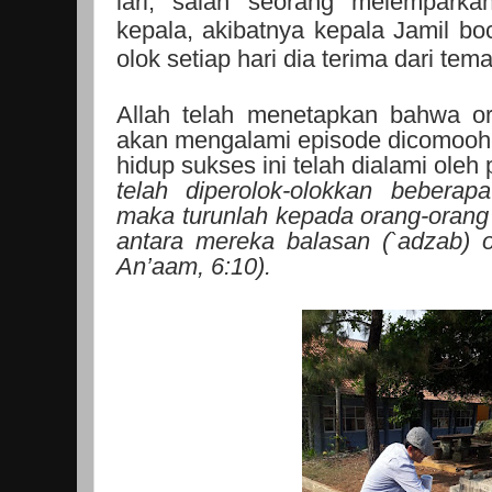
lari, salah seorang melempark
kepala, akibatnya kepala Jamil b
olok setiap hari dia terima dari te
Allah telah menetapkan bahwa or
akan mengalami episode dicomooh, 
hidup sukses ini telah dialami oleh
telah diperolok-olokkan bebera
maka turunlah kepada orang-oran
antara mereka balasan (`adzab) o
An’aam, 6:10).