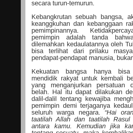
secara turun-temurun.
Kebangkrutan sebuah bangsa, aka
keanggkuhan dan kebanggaan rak
pemimpinannya. Ketidakperc
pemimpin adalah tanda bahw
dilemahkan kedaulatannya oleh T
bisa terlihat dari prilaku mas
pendapat-pendapat manusia, bukan 
Kekuatan bangsa hanya bisa 
mendidik rakyat untuk kembali ber
yang menganjurkan persatuan 
belah. Hal itu dapat dilakukan 
dalil-dalil tentang kewajiba men
pemimpin demi terjaganya kedaul
seluruh warga negara.
“Hai ora
taatilah Allah dan taatilah Rasul
antara kamu. Kemudian jika ka
tentang sesuatu, maka kembalikan