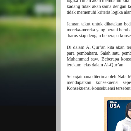
logika Tuhan akan membantu kita
kadang tidak akan sama dengan ke
tidak memenuhi kriteria logika al
Jangan takut untuk dikatakan be
mereka-mereka yang berani beruba
harus siap dengan beberapa konse
Di dalam Al-Qur’an kita akan te
para pembaharu. Salah satu pem
Muhammad saw. Beberapa konse
terekam jelas dalam Al-Qur’an.
Sebagaimana diterima oleh Nabi 
mendapatkan konsekuensi sep
Konsekuensi-konsekuensi tersebut t