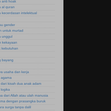
 anti hoak
 al quran
 kecerdasan intelektual
isu gender
n untuk murtad
 unggul
n kekayaan
 kebutuhan
g bayang
a usaha dan kerja
r agama
r dari kisah dua anak adam
 logika
a dari Allah atau ulah manusia
ama dengan prasangka buruk
ra surga tanpa dalil