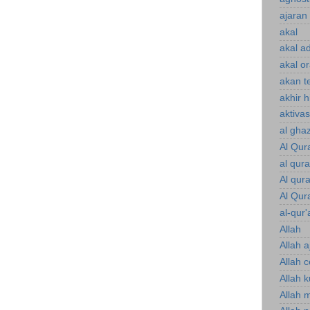
ajaran 
akal
akal a
akal o
akan te
akhir 
aktiva
al gha
Al Qur
al qur
Al qur
Al Qur
al-qur'
Allah
Allah a
Allah 
Allah 
Allah 