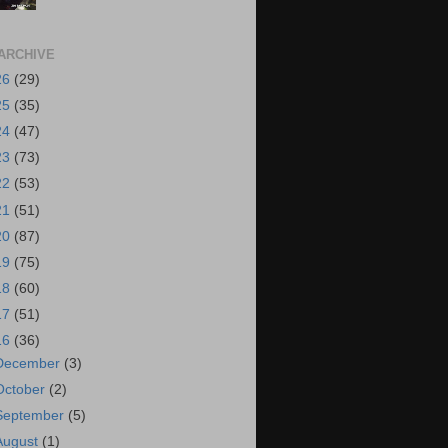
ARCHIVE
26
(29)
25
(35)
24
(47)
23
(73)
22
(53)
21
(51)
20
(87)
19
(75)
18
(60)
17
(51)
16
(36)
December
(3)
October
(2)
September
(5)
August
(1)