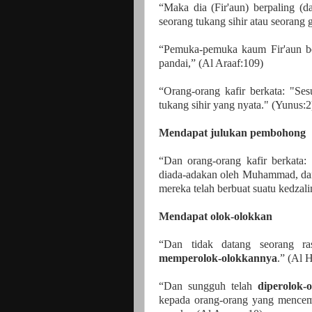
“Maka dia (Fir'aun) berpaling (d
seorang tukang sihir atau seorang 
“Pemuka-pemuka kaum Fir'aun ber
pandai,” (Al Araaf:109)
“Orang-orang kafir berkata: "S
tukang sihir yang nyata." (Yunus:2
Mendapat julukan pembohong
“Dan orang-orang kafir berkata:
diada-adakan oleh Muhammad, dan
mereka telah berbuat suatu kedzal
Mendapat olok-olokkan
“Dan tidak datang seorang ra
memperolok-olokkannya
.” (Al H
“Dan sungguh telah
diperolok-
kepada orang-orang yang mencemo