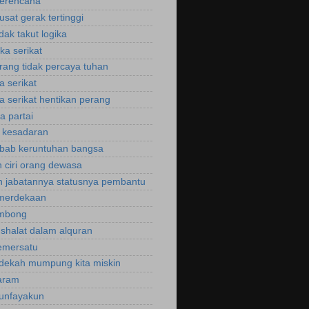
perencana
usat gerak tertinggi
idak takut logika
ka serikat
rang tidak percaya tuhan
a serikat
a serikat hentikan perang
a partai
u kesadaran
bab keruntuhan bangsa
 ciri orang dewasa
 jabatannya statusnya pembantu
emerdekaan
ombong
 shalat dalam alquran
emersatu
dekah mumpung kita miskin
aram
unfayakun