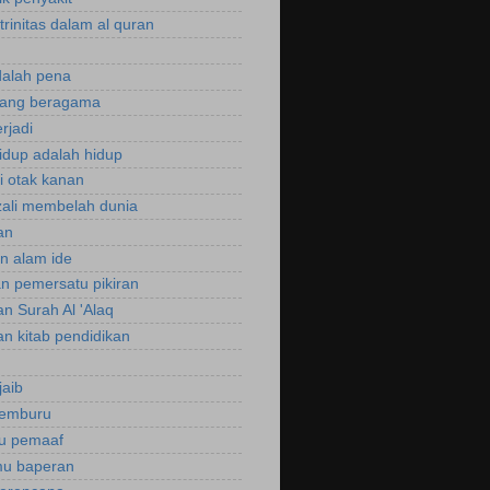
trinitas dalam al quran
dalah pena
rang beragama
rjadi
hidup adalah hidup
si otak kanan
zali membelah dunia
an
an alam ide
an pemersatu pikiran
an Surah Al 'Alaq
an kitab pendidikan
jaib
cemburu
ku pemaaf
mu baperan