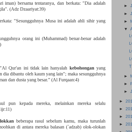
ari iman) bersama tentaranya, dan berkata: "Dia adalah
►
gila". (Adz Dzaariyat:39)
►
kata: "Sesungguhnya Musa ini adalah ahli sihir yang
►
▼
L
esungguhnya orang ini (Muhammad) benar-benar adalah
L
)
L
L
T
 "Al Qur'an ini tidak lain hanyalah
kebohongan
yang
 dia dibantu oleh kaum yang lain"; maka sesungguhnya
►
iman dan dusta yang besar.” (Al Furqaan:4)
►
►
►
20
sul pun kepada mereka, melainkan mereka selalu
ijr:11)
►
20
►
20
olokkan
beberapa rasul sebelum kamu, maka turunlah
►
20
ohkan di antara mereka balasan (`adzab) olok-olokan