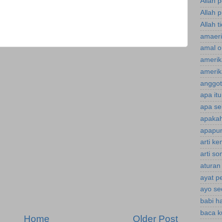
Allah 
Allah p
Allah t
amaeri
amal o
amerik
amerik
anggot
apa it
apa se
apakah
apapun
arti k
arti s
aturan
ayat p
ayo se
babi h
baca k
Home
Older Post