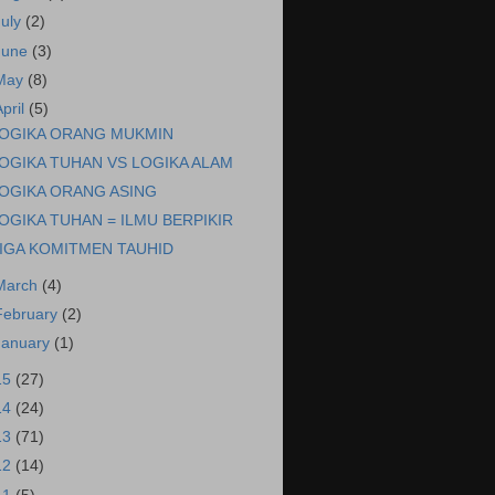
July
(2)
June
(3)
May
(8)
April
(5)
OGIKA ORANG MUKMIN
OGIKA TUHAN VS LOGIKA ALAM
OGIKA ORANG ASING
OGIKA TUHAN = ILMU BERPIKIR
IGA KOMITMEN TAUHID
March
(4)
February
(2)
January
(1)
15
(27)
14
(24)
13
(71)
12
(14)