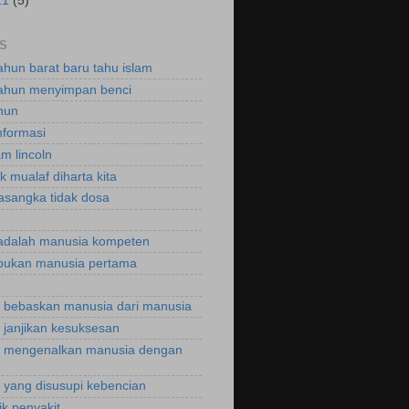
11
(5)
S
ahun barat baru tahu islam
ahun menyimpan benci
hun
nformasi
m lincoln
k mualaf diharta kita
asangka tidak dosa
adalah manusia kompeten
bukan manusia pertama
bebaskan manusia dari manusia
janjikan kesuksesan
 mengenalkan manusia dengan
yang disusupi kebencian
ik penyakit