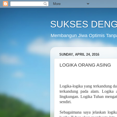
SUKSES DENG
Membangun Jiwa Optimis Tanp
SUNDAY, APRIL 24, 2016
LOGIKA ORANG ASING
Logika-logika yang terkandung d
terkandung pada alam. Logika 
lingkungan. Logika Tuhan mengata
sendiri.
Sebagaimana saya jelaskan logik