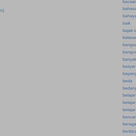
bacaan
bahasa
m)
bahaya
baik
bajak 
balasa
bangsa
bangu
banyak
basyar
bayan
beda
bedany
belaja
belaja
belajar
bencan
berag
berbica