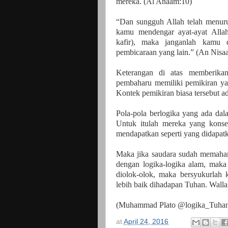
mereka. (Al Anaam:10)
“Dan sungguh Allah telah menur
kamu mendengar ayat-ayat Alla
kafir), maka janganlah kamu 
pembicaraan yang lain.” (An Nisa
Keterangan di atas memberika
pembaharu memiliki pemikiran ya
Kontek pemikiran biasa tersebut ad
Pola-pola berlogika yang ada dal
Untuk itulah mereka yang konse
mendapatkan seperti yang didapat
Maka jika saudara sudah memaham
dengan logika-logika alam, mak
diolok-olok, maka bersyukurlah 
lebih baik dihadapan Tuhan. Walla
(Muhammad Plato @logika_Tuha
at
April 24, 2016