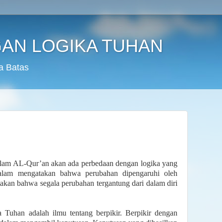
AN LOGIKA TUHAN
a Batas
alam AL-Qur’an akan ada perbedaan dengan logika yang
alam mengatakan bahwa perubahan dipengaruhi oleh
kan bahwa segala perubahan tergantung dari dalam diri
a Tuhan adalah ilmu tentang berpikir. Berpikir dengan