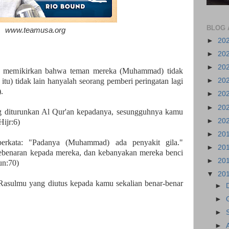
BLOG 
www.teamusa.org
►
20
►
20
►
20
ak memikirkan bahwa teman mereka (Muhammad) tidak
tu) tidak lain hanyalah seorang pemberi peringatan lagi
►
20
.
►
20
►
20
g diturunkan Al Qur'an kepadanya, sesungguhnya kamu
►
20
Hijr:6)
►
20
berkata: "Padanya (Muhammad) ada penyakit gila."
►
20
ebenaran kepada mereka, dan kebanyakan mereka benci
►
20
un:70)
▼
20
 Rasulmu yang diutus kepada kamu sekalian benar-benar
►
►
►
►