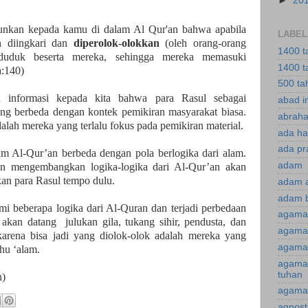
►
20
unkan kepada kamu di dalam Al Qur'an bahwa apabila
LABEL
h diingkari dan
diperolok-olokkan
(oleh orang-orang
1400 t
duduk beserta mereka, sehingga mereka memasuki
1400 t
a:140)
500 ta
n informasi kepada kita bahwa para Rasul sebagai
abad i
ng berbeda dengan kontek pemikiran masyarakat biasa.
abraha
alah mereka yang terlalu fokus pada pemikiran material.
ada ha
ada pr
am Al-Qur’an berbeda dengan pola berlogika dari alam.
adam
n mengembangkan logika-logika dari Al-Qur’an akan
kan para Rasul tempo dulu.
adam 
adam 
i beberapa logika dari Al-Quran dan terjadi perbedaan
agama
a akan datang
julukan gila, tukang sihir, pendusta, dan
agama 
karena bisa jadi yang diolok-olok adalah mereka yang
agama 
hu ‘alam.
agama
tuhan
n)
agama 
agnost