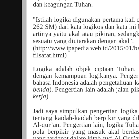
dan keagungan Tuhan.
"Istilah logika digunakan pertama kali 
262 SM) dari kata logikos dan kata ini 
artinya yaitu akal atau pikiran, sedan
sesuatu yang diutarakan dengan akal".
(http://www.ipapedia.web.id/2015/01/b
filsafat.html)
Logika adalah objek ciptaan Tuhan. 
dengan kemampuan logikanya. Penger
bahasa Indonesia adalah pengetahuan ka
benda
). Pengertian lain adalah jalan p
kerja
).
Jadi saya simpulkan pengertian logik
tentang kaidah-kaidah berpikir yang d
Al-qur’an. Pengertian lain, logika Tuha
pola berpikir yang masuk akal berdas
yang terdapat dalam kitab suci Al-Qur’a