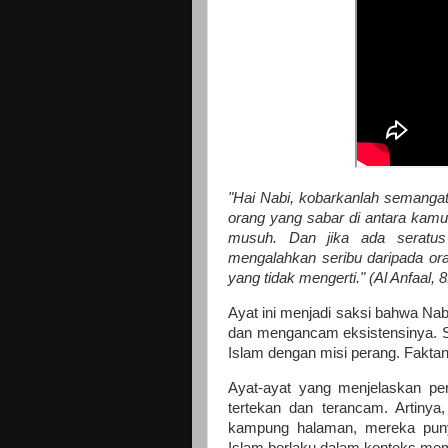
"Hai Nabi, kobarkanlah semangat
orang yang sabar di antara kam
musuh. Dan jika ada seratus
mengalahkan seribu daripada ora
yang tidak mengerti." (Al Anfaal, 8
Ayat ini menjadi saksi bahwa Na
dan mengancam eksistensinya. 
Islam dengan misi perang. Faktan
Ayat-ayat yang menjelaskan per
tertekan dan terancam. Artinya,
kampung halaman, mereka puny
Islam berlaku dalam konteks mem