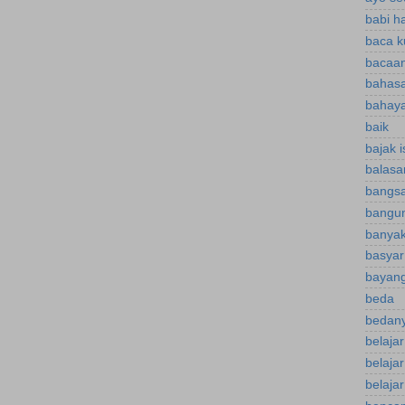
babi h
baca k
bacaan
bahasa
bahaya
baik
bajak 
balasa
bangsa
bangu
banyak
basyar
bayan
beda
bedany
belaja
belaja
belajar