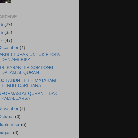
ARCHIVE
26
(29)
25
(35)
24
(47)
December
(4)
AKDIR TUHAN UNTUK EROPA
DAN AMERIKA
IRI KARAKTER SOMBONG
DALAM AL QURAN
00 TAHUN LEBIH MATAHARI
TERBIT DARI BARAT
NFORMASI AL QURAN TIDAK
KADALUARSA
November
(3)
October
(3)
September
(5)
August
(3)