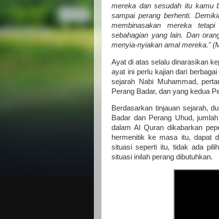
mereka dan sesudah itu kamu 
sampai perang berhenti. Demiki
membinasakan mereka tetapi
sebahagian yang lain. Dan orang
menyia-nyiakan amal mereka." (
Ayat di atas selalu dinarasikan
ayat ini perlu kajian dari berbag
sejarah Nabi Muhammad, perta
Perang Badar, dan yang kedua P
Berdasarkan tinjauan sejarah, 
Badar dan Perang Uhud, jumlah 
dalam Al Quran dikabarkan pepe
hermenitik ke masa itu, dapat d
situasi seperti itu, tidak ada pi
situasi inilah perang dibutuhkan.