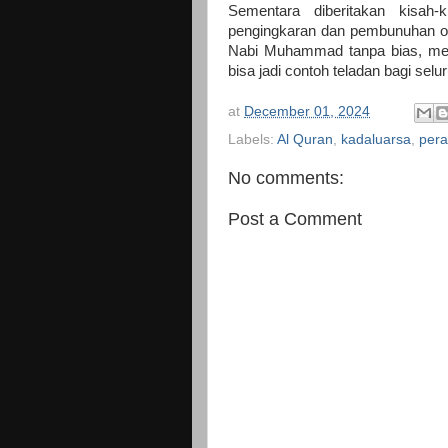
Sementara diberitakan kisah-
pengingkaran dan pembunuhan ol
Nabi Muhammad tanpa bias, mer
bisa jadi contoh teladan bagi sel
at
December 01, 2024
Labels:
Al Quran
,
kadaluarsa
,
per
No comments:
Post a Comment