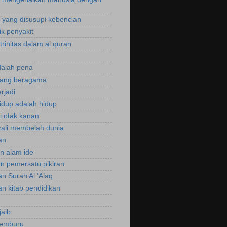
yang disusupi kebencian
ik penyakit
trinitas dalam al quran
dalah pena
rang beragama
rjadi
hidup adalah hidup
si otak kanan
zali membelah dunia
an
an alam ide
an pemersatu pikiran
an Surah Al 'Alaq
an kitab pendidikan
jaib
cemburu