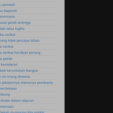
ku pemaaf
mu baperan
perencana
usat gerak tertinggi
idak takut logika
ka serikat
rang tidak percaya tuhan
a serikat
a serikat hentikan perang
a partai
u kesadaran
bab keruntuhan bangsa
 ciri orang dewasa
 jabatannya statusnya pembantu
emerdekaan
ombong
 shalat dalam alquran
emersatu
dekah mumpung kita miskin