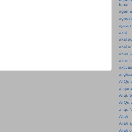
tuhan
agama 
agnost
ajaran 
akal
akal a
akal o
akan te
akhir 
aktiva
al gha
Al Qur
al qur
Al qur
Al Qur
al-qur'
Allah
Allah a
Allah 