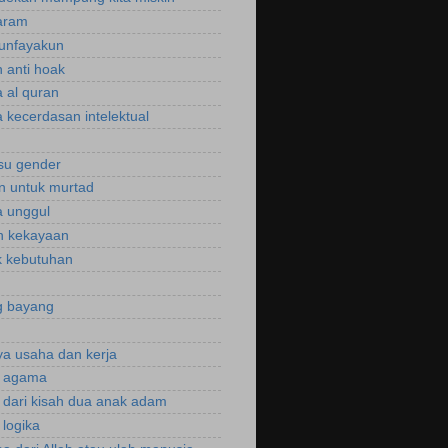
aram
unfayakun
 anti hoak
 al quran
 kecerdasan intelektual
isu gender
n untuk murtad
 unggul
n kekayaan
 kebutuhan
g bayang
a usaha dan kerja
r agama
r dari kisah dua anak adam
 logika