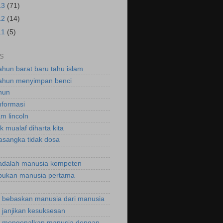
13
(71)
12
(14)
11
(5)
S
ahun barat baru tahu islam
ahun menyimpan benci
hun
nformasi
m lincoln
k mualaf diharta kita
asangka tidak dosa
adalah manusia kompeten
bukan manusia pertama
bebaskan manusia dari manusia
janjikan kesuksesan
 mengenalkan manusia dengan