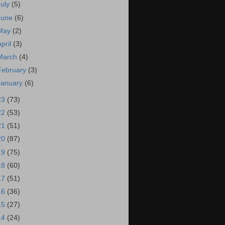
July
(5)
June
(6)
May
(2)
April
(3)
March
(4)
February
(3)
January
(6)
23
(73)
22
(53)
21
(51)
20
(87)
19
(75)
18
(60)
17
(51)
16
(36)
15
(27)
14
(24)