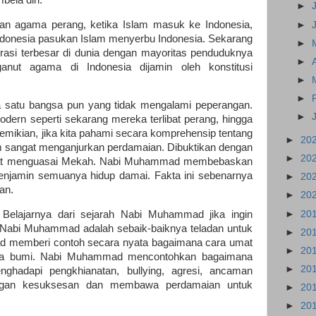
►
kan agama perang, ketika Islam masuk ke Indonesia,
►
Indonesia pasukan Islam menyerbu Indonesia. Sekarang
►
rasi terbesar di dunia dengan mayoritas penduduknya
►
nut agama di Indonesia dijamin oleh konstitusi
►
►
da satu bangsa pun yang tidak mengalami peperangan.
►
ern seperti sekarang mereka terlibat perang, hingga
emikian, jika kita pahami secara komprehensip tentang
►
20
lam sangat menganjurkan perdamaian. Dibuktikan dengan
►
20
at menguasai Mekah. Nabi Muhammad membebaskan
njamin semuanya hidup damai. Fakta ini sebenarnya
►
20
an.
►
20
►
20
Belajarnya dari sejarah Nabi Muhammad jika ingin
Nabi Muhammad adalah sebaik-baiknya teladan untuk
►
20
 memberi contoh secara nyata bagaimana cara umat
►
20
uka bumi. Nabi Muhammad mencontohkan bagaimana
►
20
nghadapi pengkhianatan, bullying, agresi, ancaman
engan kesuksesan dan membawa perdamaian untuk
►
20
►
20