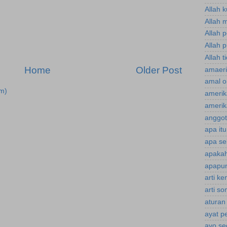
Allah 
Allah 
Allah 
Allah p
Allah t
Home
Older Post
amaeri
amal o
m)
amerik
amerik
anggot
apa it
apa se
apakah
apapun
arti k
arti s
aturan
ayat p
ayo se