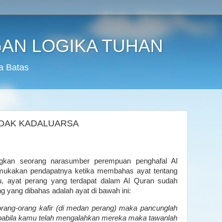
AN LOGIKA TUHAN
a Batas
IDAK KADALUARSA
gkan seorang narasumber perempuan penghafal Al
emukakan pendapatnya ketika membahas ayat tentang
u, ayat perang yang terdapat dalam Al Quran sudah
g yang dibahas adalah ayat di bawah ini:
rang-orang kafir (di medan perang) maka pancunglah
apabila kamu telah mengalahkan mereka maka tawanlah