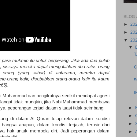
BLOG 
►
20
►
20
▼
20
▼
T
 para mukmin itu untuk berperang. Jika ada dua puluh
u, niscaya mereka dapat mengalahkan dua ratus orang
C
 orang (yang sabar) di antaramu, mereka dapat
ng-orang kafir, disebabkan orang-orang kafir itu kaum
5
:65).
I
bi Muhammad dan pengikutnya sedikit mendapat agresi
Sangat tidak mungkin, jika Nabi Muhammad membawa
►
ya, peperangan terjadi dalam situasi tidak seimbang.
►
ang di dalam Al Quran tetap relevan dalam kondisi
►
 bangsa apapun, dalam kondisi terjajah, terusir dari
a hak untuk membela diri. Jadi peperangan dalam
►
bela diri.