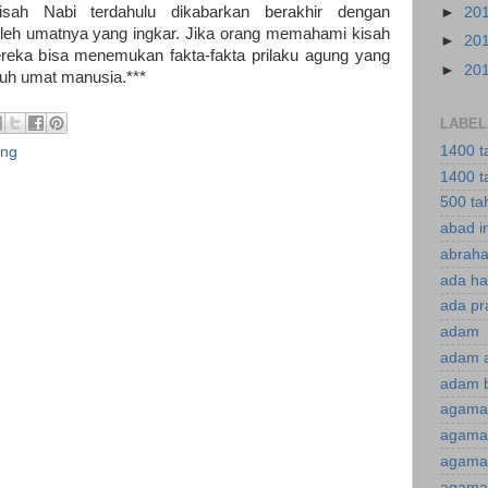
kisah Nabi terdahulu dikabarkan berakhir dengan
►
20
eh umatnya yang ingkar. Jika orang memahami kisah
►
20
eka bisa menemukan fakta-fakta prilaku agung yang
►
20
uruh umat manusia.***
LABEL
1400 t
ang
1400 t
500 ta
abad i
abraha
ada ha
ada pr
adam
adam 
adam 
agama
agama 
agama 
agama