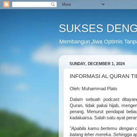
SUKSES DENG
Membangun Jiwa Optimis Tanp
SUNDAY, DECEMBER 1, 2024
INFORMASI AL QURAN T
Oleh: Muhammad Plato
Dalam sebuah podcast ditayan
Quran, tidak pakai hijab, meng
perang. Menurut pendapat belia
kadaluarsa. Salah satu ayat peran
"Apabila kamu bertemu dengan o
batang leher mereka. Sehingga 