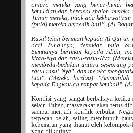
antara mereka yang benar-benar be
kemudian dan beramal shaleh, mereka 
Tuhan mereka, tidak ada kekhawatiran 
(pula) mereka bersedih hati”. (Al Baqar
Rasul telah beriman kepada Al Qur'an
dari Tuhannya, demikian pula or
Semuanya beriman kepada Allah, mala
kitab-Nya dan rasul-rasul-Nya. (Merek
membeda-bedakan antara seseorang pu
rasul rasul-Nya", dan mereka mengata
taat". (Mereka berdoa): "Ampunila
kepada Engkaulah tempat kembali". (A
Kondisi yang sangat berbahaya ketika
selain Tuhan, masyarakat akan terus di
sampai menjadi konflik terbuka. Nega
terpecah belah, saling membunuh han
kebenaran yang dianut oleh kelompok-
yang diikutinya.