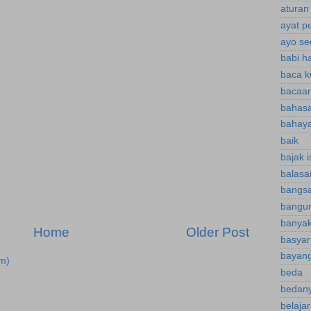
aturan
ayat p
ayo se
babi h
baca k
bacaan
bahasa
bahaya
baik
bajak 
balasa
bangsa
bangu
banyak
Home
Older Post
basyar
bayan
m)
beda
bedany
belaja