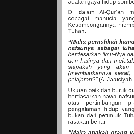
adalah gaya hidup somb
Di dalam Al-Qur’an m
sebagai manusia yang
Kesombongannya membuat
Tuhan.
“Maka pernahkah kamu
nafsunya sebagai tuh
berdasarkan ilmu-Nya da
dan hatinya dan meleta
siapakah yang akan 
(membiarkannya sesat)
pelajaran?”
(Al Jaatsiyah,
Ukuran baik dan buruk o
berdasarkan hawa nafsu
atas pertimbangan p
pengalaman hidup yang
bukan dari petunjuk Tuh
rasakan benar.
“Maka apakah orang y