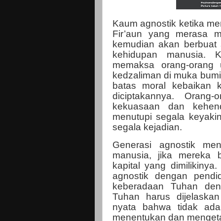
Kaum agnostik ketika m
Fir’aun yang merasa m
kemudian akan berbuat 
kehidupan manusia.
K
memaksa orang-orang 
kedzaliman di muka bumi i
batas moral kebaikan 
diciptakannya. Orang
kekuasaan dan kehen
menutupi segala keyak
segala kejadian.
Generasi agnostik me
manusia, jika mereka 
kapital yang dimilikinya
agnostik dengan pendi
keberadaan Tuhan den
Tuhan harus dijelaskan
nyata bahwa tidak ada
menentukan dan mengetah