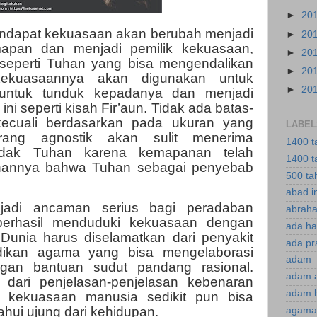
►
20
endapat kekuasaan akan berubah menjadi
►
20
apan dan menjadi pemilik kekuasaan,
►
20
seperti Tuhan yang bisa mengendalikan
►
20
ekuasaannya akan digunakan untuk
►
20
untuk tunduk kepadanya dan menjadi
ni seperti kisah Fir’aun. Tidak ada batas-
kecuali berdasarkan pada ukuran yang
LABEL
-orang agnostik akan sulit menerima
1400 t
dak Tuhan karena kemapanan telah
1400 t
inannya bahwa Tuhan sebagai penyebab
500 ta
abad i
njadi ancaman serius bagi peradaban
abraha
berhasil menduduki kekuasaan dengan
ada ha
. Dunia harus diselamatkan dari penyakit
ada pr
dikan agama yang bisa mengelaborasi
adam
gan bantuan sudut pandang rasional.
adam 
 dari penjelasan-penjelasan kebenaran
adam 
 kekuasaan manusia sedikit pun bisa
ui ujung dari kehidupan.
agama