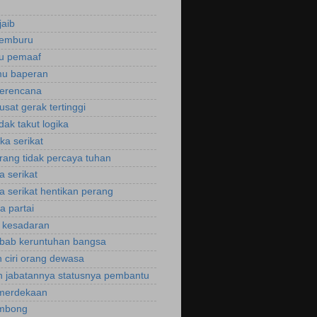
jaib
cemburu
ku pemaaf
mu baperan
perencana
usat gerak tertinggi
idak takut logika
ka serikat
rang tidak percaya tuhan
a serikat
a serikat hentikan perang
a partai
u kesadaran
bab keruntuhan bangsa
 ciri orang dewasa
 jabatannya statusnya pembantu
emerdekaan
ombong