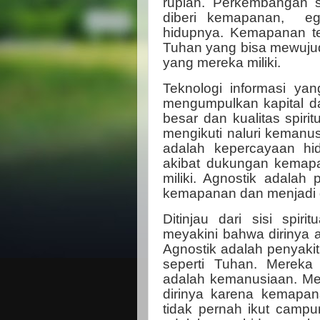
rupiah. Perkembangan sp
diberi kemapanan, eg
hidupnya. Kemapanan te
Tuhan yang bisa mewujud
yang mereka miliki.
Teknologi informasi y
mengumpulkan kapital da
besar dan kualitas spiri
mengikuti naluri kemanu
adalah kepercayaan h
akibat dukungan kemapa
miliki. Agnostik adalah
kemapanan dan menjadi 
Ditinjau dari sisi spir
meyakini bahwa dirinya 
Agnostik adalah penyaki
seperti Tuhan. Merek
adalah kemanusiaan. Mer
dirinya karena kemapan
tidak pernah ikut camp