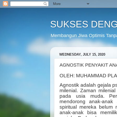
SUKSES DENG
Membangun Jiwa Optimis Tanp
WEDNESDAY, JULY 15, 2020
AGNOSTIK PENYAKIT AN
OLEH: MUHAMMAD PL
Agnostik adalah gejala p
milenial. Zaman mileni
pada usia muda. Perk
mendorong anak-anak 
spiritual mereka belum
anak-anak bisa memilik