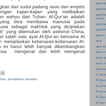
agama 
gkan dari sudut padang rasio dan empiris
agama 
ngan kajian-kajian yang melibatkan
agama
n wahyu dari Tuhan. Al-Qur’an adalah
tuhan
 yang bisa membawa manusia pada
agama 
usia sebagai makhluk yang diciptakan
agnost
k” yang ditemukan oleh astronot China,
ajaran 
ri salah satu ayat Al-Qur’an bernama At
akal
an menjelaskan kebenaran-kebenaran Al-
 ini harus lebih banyak dikembangkan
akal a
sia mengenal dan lebih mengenal
akal o
.
akan te
akhir 
aktiva
al gha
uhan
,
pendidikan karakter
Al Qur
al qur
Al qur
Al Qur
al-qur'