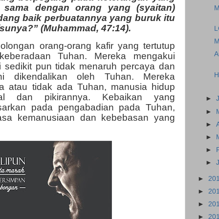
 sama dengan orang yang (syaitan)
M
ang baik perbuatannya yang buruk itu
fsunya?” (Muhammad, 47:14).
L
M
longan orang-orang kafir yang tertutup
A
g keberadaan Tuhan. Mereka mengakui
 sedikit pun tidak menaruh percaya dan
H
i dikendalikan oleh Tuhan. Mereka
 atau tidak ada Tuhan, manusia hidup
l dan pikirannya. Kebaikan yang
►
asarkan pada pengabadian pada Tuhan,
►
rasa kemanusiaan dan kebebasan yang
►
►
►
►
►
20
►
20
►
20
►
20