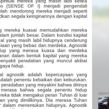
iritual mereka yang masih labil ketika
o (SENSE OF I) menjadi pengendali
lah mendorong mereka menjadi seperti
kan segala keinginannya dengan kapital
ang mereka kuasai memudahkan mereka
lam jumlah besar. Dalam kondisi kapital
tual yang masih labil hidupnya cenderung
siaan yang bebas dan merdeka. Agnostik
idup yang merasa kuasa dan merdeka
nan dalam bentuk kapital yang mereka
 penyakit peradaban yang muncul akibat
gaya hidup.
itual agnostik adalah kepercayaan yang
adalah penentu kebaikan dan keburukan.
t peradaban yang meyakini bahwa dirinya
a merasa bahwa segala penentu hidup
ABOUT
eka tidak mengakui peran Tuhan di luar
an yang dimilikinya. Dia merasa Tuhan
ur dalam menentukan hidupnya. Agnostik