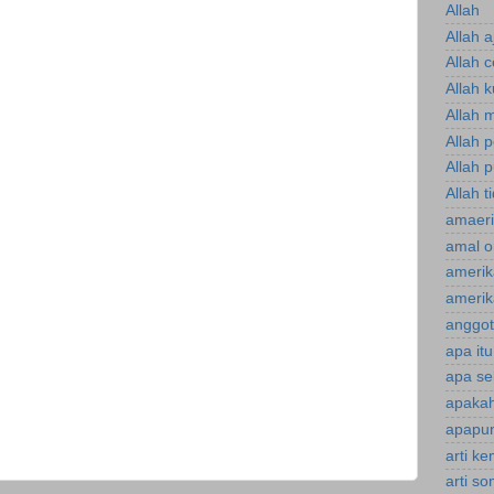
Allah
Allah a
Allah 
Allah 
Allah 
Allah 
Allah p
Allah t
amaeri
amal o
amerik
amerik
anggot
apa it
apa se
apakah
apapun
arti k
arti s