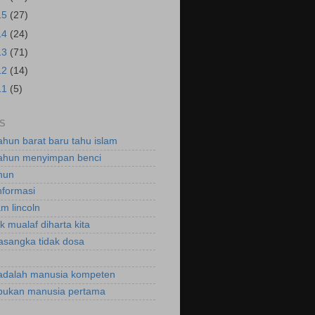
15
(27)
14
(24)
13
(71)
12
(14)
11
(5)
S
ahun barat baru tahu islam
ahun menyimpan benci
hun
nformasi
m lincoln
k mualaf diharta kita
asangka tidak dosa
adalah manusia kompeten
bukan manusia pertama