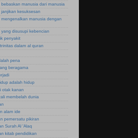
bebaskan manusia dari manusia
janjikan kesuksesan
 mengenalkan manusia dengan
yang disusupi kebencian
ik penyakit
trinitas dalam al quran
dalah pena
rang beragama
rjadi
hidup adalah hidup
si otak kanan
zali membelah dunia
an
an alam ide
an pemersatu pikiran
an Surah Al 'Alaq
an kitab pendidikan