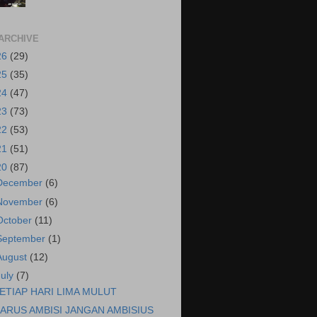
ARCHIVE
26
(29)
25
(35)
24
(47)
23
(73)
22
(53)
21
(51)
20
(87)
December
(6)
November
(6)
October
(11)
September
(1)
August
(12)
July
(7)
ETIAP HARI LIMA MULUT
ARUS AMBISI JANGAN AMBISIUS