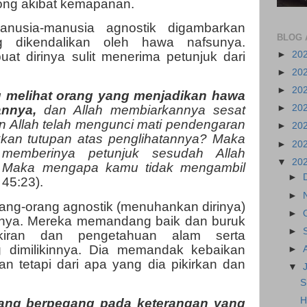
ong akibat kemapanan.
anusia-manusia agnostik digambarkan
BLOG 
 dikendalikan oleh hawa nafsunya.
►
20
 dirinya sulit menerima petunjuk dari
►
20
►
20
 melihat orang yang menjadikan hawa
annya,
dan Allah membiarkannya sesat
►
20
n Allah telah mengunci mati pendengaran
►
20
kkan tutupan atas penglihatannya? Maka
►
20
memberinya petunjuk sesudah Allah
▼
20
. Maka mengapa kamu tidak mengambil
►
 45:23).
►
rang-orang agnostik (menuhankan dirinya)
►
nya. Mereka memandang baik dan buruk
►
ikiran dan pengetahuan alam serta
 dimilikinnya. Dia memandak kebaikan
►
an tetapi dari apa yang dia pikirkan dan
▼
S
H
ang berpegang pada keterangan yang