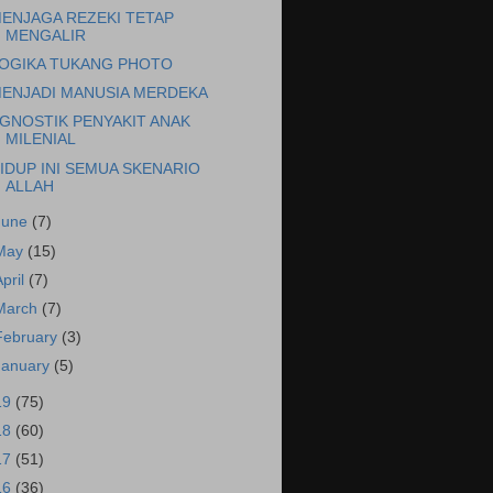
ENJAGA REZEKI TETAP
MENGALIR
OGIKA TUKANG PHOTO
ENJADI MANUSIA MERDEKA
GNOSTIK PENYAKIT ANAK
MILENIAL
IDUP INI SEMUA SKENARIO
ALLAH
June
(7)
May
(15)
April
(7)
March
(7)
February
(3)
January
(5)
19
(75)
18
(60)
17
(51)
16
(36)