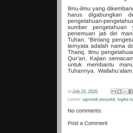
Ilmu-ilmu yang dikemban
harus digabungkan de
pengetahuan-pengetahua
sumber pengetahuan
penemuan jati diri man
Tuhan. “Bintang pengetu
ternyata adalah nama da
Thariq. Ilmu pengetahu
Qur’an. Kajian semacam
untuk membantu manu
Tuhannya.
Wallahu’alam
at
July 15, 2020
Labels:
agnostik penyakit
,
logika t
No comments:
Post a Comment