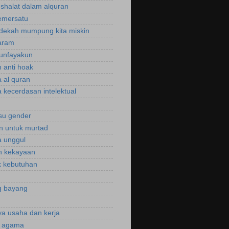
 shalat dalam alquran
emersatu
dekah mumpung kita miskin
aram
unfayakun
 anti hoak
 al quran
 kecerdasan intelektual
isu gender
n untuk murtad
 unggul
n kekayaan
 kebutuhan
g bayang
a usaha dan kerja
r agama