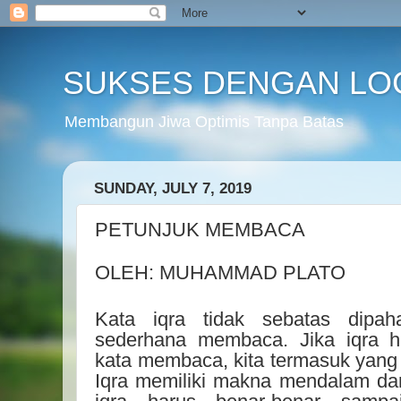
SUKSES DENGAN LO
Membangun Jiwa Optimis Tanpa Batas
SUNDAY, JULY 7, 2019
PETUNJUK MEMBACA
OLEH: MUHAMMAD PLATO
Kata iqra tidak sebatas dipah
sederhana membaca. Jika iqra h
kata membaca, kita termasuk yan
Iqra memiliki makna mendalam dan