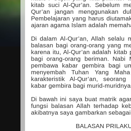
kitab suci Al-Qur’an. Sebelum men
Qur’an jangan menggunakan dul
Pembelajaran yang harus diutam
ajaran agama Islam adalah memaham
Di dalam Al-Qur’an, Allah selal
balasan bagi orang-orang yang m
karena itu, Al-Qur’an adalah kita
bagi orang-orang beriman. Nab
pembawa kabar gembira bagi u
menyembah Tuhan Yang Maha 
karakteristik Al-Qur’an, seora
kabar gembira bagi murid-muridnya
Di bawah ini saya buat matrik a
fungsi balasan Allah terhadap keb
akibatnya saya gambarkan sebagai 
BALASAN PRILAK