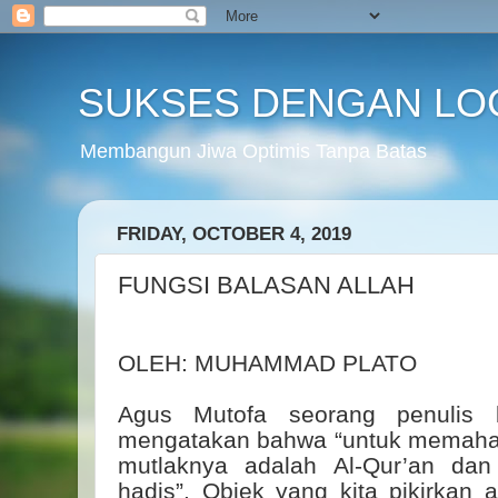
SUKSES DENGAN LO
Membangun Jiwa Optimis Tanpa Batas
FRIDAY, OCTOBER 4, 2019
FUNGSI BALASAN ALLAH
OLEH: MUHAMMAD PLATO
Agus Mutofa seorang penulis
mengatakan bahwa “untuk memaha
mutlaknya adalah Al-Qur’an da
hadis”. Objek yang kita pikirkan 