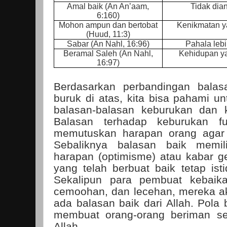
Amal baik (An An’aam,
Tidak dia
6:160)
Mohon ampun dan bertobat
Kenikmatan y
(Huud, 11:3)
Sabar (An Nahl, 16:96)
Pahala lebi
Beramal Saleh (An Nahl,
Kehidupan y
16:97)
Berdasarkan perbandingan balas
buruk di atas, kita bisa pahami un
balasan-balasan keburukan dan k
Balasan terhadap keburukan f
memutuskan harapan orang agar b
Sebaliknya balasan baik memi
harapan (optimisme) atau kabar g
yang telah berbuat baik tetap is
Sekalipun para pembuat kebai
cemoohan, dan lecehan, mereka ak
ada balasan baik dari Allah. Pola 
membuat orang-orang beriman se
Allah.