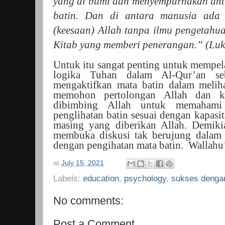
yang di bumi dan menyempurnakan unt
batin. Dan di antara manusia ada
(keesaan) Allah tanpa ilmu pengetahu
Kitab yang memberi penerangan.” (Lu
Untuk itu sangat penting untuk mempel
logika Tuhan dalam Al-Qur’an se
mengaktifkan mata batin dalam meliha
memohon pertolongan Allah dan ke
dibimbing Allah untuk memahami 
penglihatan batin sesuai dengan kapas
masing yang diberikan Allah. Demikia
membuka diskusi tak berujung dalam
dengan pengihatan mata batin. Wallahu
at
July 15, 2021
Labels:
education
,
psychology
,
sukses dengan
No comments:
Post a Comment