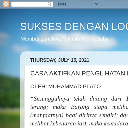
SUKSES DENGAN LO
Membangun Jiwa Optimis Tanpa Batas
THURSDAY, JULY 15, 2021
CARA AKTIFKAN PENGLIHATAN 
OLEH: MUHAMMAD PLATO
“Sesungguhnya telah datang dari T
terang; maka Barang siapa meliha
(manfaatnya) bagi dirinya sendiri; da
melihat kebenaran itu), maka kemudar