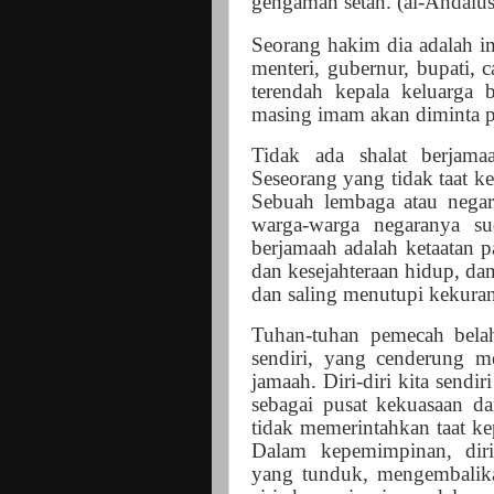
gengaman setan. (al-Andalus
Seorang hakim dia adalah i
menteri, gubernur, bupati, 
terendah kepala keluarga
masing imam akan diminta 
Tidak ada shalat berjam
Seseorang yang tidak taat k
Sebuah lembaga atau negar
warga-warga negaranya s
berjamaah adalah ketaatan
dan kesejahteraan hidup, da
dan saling menutupi kekura
Tuhan-tuhan pemecah belah
sendiri, yang cenderung m
jamaah. Diri-diri kita sendi
sebagai pusat kekuasaan dan
tidak memerintahkan taat ke
Dalam kepemimpinan, diri
yang tunduk, mengembalika