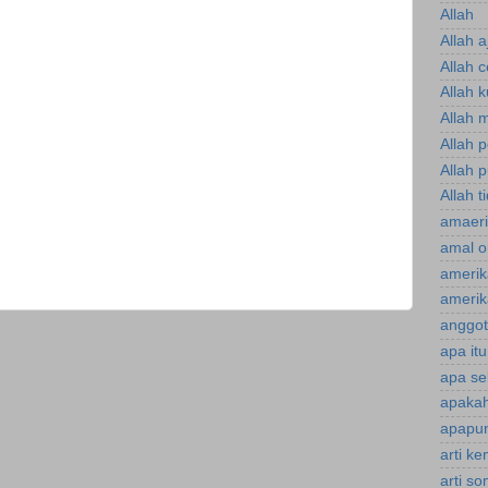
Allah
Allah a
Allah 
Allah 
Allah 
Allah 
Allah p
Allah t
amaeri
amal o
amerik
amerik
anggot
apa it
apa se
apakah
apapun
arti k
arti s