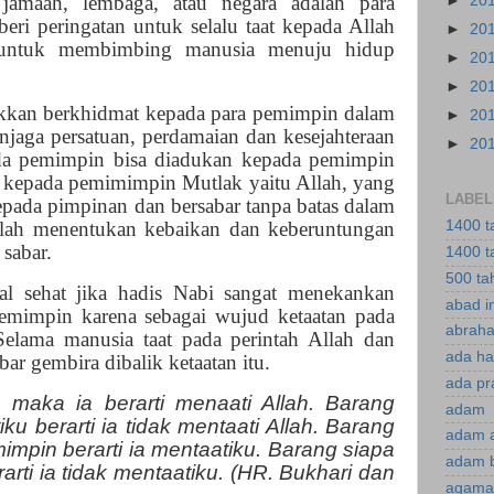
jamaah, lembaga, atau negara adalah para
►
20
ri peringatan untuk selalu taat kepada Allah
►
20
, untuk membimbing manusia menuju hidup
►
20
.
►
20
akkan berkhidmat kepada para pemimpin dalam
►
20
jaga persatuan, perdamaian dan kesejahteraan
►
20
da pemimpin bisa diadukan kepada pemimpin
i kepada pemimimpin Mutlak yaitu Allah, yang
LABEL
pada pimpinan dan bersabar tanpa batas dalam
llah menentukan kebaikan dan keberuntungan
1400 t
sabar.
1400 t
500 ta
l sehat jika hadis Nabi sangat menekankan
abad i
pemimpin karena sebagai wujud ketaatan pada
abraha
Selama manusia taat pada perintah Allah dan
ada ha
bar gembira dibalik ketaatan itu.
ada pr
 maka ia berarti menaati Allah. Barang
adam
ku berarti ia tidak mentaati Allah. Barang
adam 
impin berarti ia mentaatiku. Barang siapa
adam 
arti ia tidak mentaatiku. (HR. Bukhari dan
agama