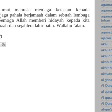
agama 
 umat manusia menjaga ketaatan kepada
agama 
jaga pahala berjamaah dalam sebuah lembaga
agama
. Semoga Allah memberi hidayah kepada kita
tuhan
aah dan sejahtera lahir batin. Wallahu ‘alam.
agama 
agnost
r)
ajaran 
akal
akal a
akal o
akan te
akhir 
aktiva
al gha
Al Qur
al qur
Al qur
Al Qur
al-qur'