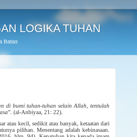
AN LOGIKA TUHAN
a Batas
n di bumi tuhan-tuhan selain Allah, tentulah
nasa
”. (al-Anbiyaa, 21: 22).
 atau kecil, sedikit atau banyak, ketaatan dari
atunya pilihan. Menentang adalah kebinasaan.
 2016, hlm. 94). Kepatuhan kita kepada imam