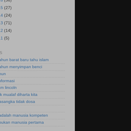
16
(36)
15
(27)
14
(24)
13
(71)
12
(14)
11
(5)
S
ahun barat baru tahu islam
ahun menyimpan benci
hun
nformasi
m lincoln
k mualaf diharta kita
asangka tidak dosa
adalah manusia kompeten
bukan manusia pertama