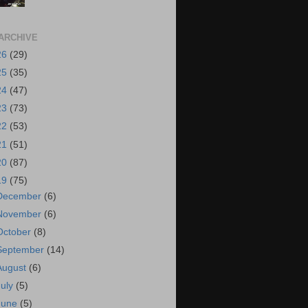
ARCHIVE
26
(29)
25
(35)
24
(47)
23
(73)
22
(53)
21
(51)
20
(87)
19
(75)
December
(6)
November
(6)
October
(8)
September
(14)
August
(6)
July
(5)
June
(5)