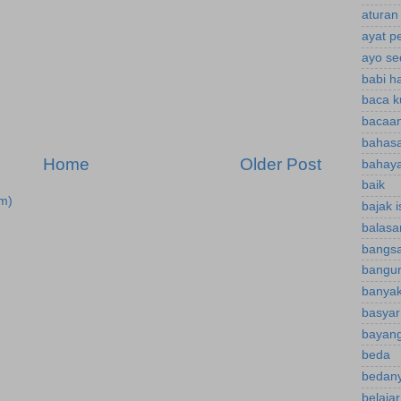
aturan
ayat p
ayo se
babi h
baca k
bacaan
bahasa
Home
Older Post
bahaya
baik
m)
bajak 
balasa
bangsa
bangu
banyak
basyar
bayan
beda
bedany
belaja