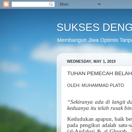
SUKSES DENG
Membangun Jiwa Optimis Tanp
WEDNESDAY, MAY 1, 2019
TUHAN PEMECAH BELAH
OLEH: MUHAMMAD PLATO
“Sekiranya ada di langit da
keduanya itu telah rusak bi
Kedudukan apapun, baik besar
pada pengikut adalah satu-s
(al-Andalusi & al Ghurab,