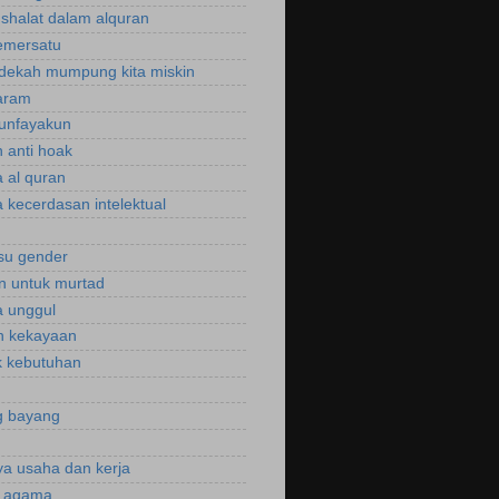
 shalat dalam alquran
emersatu
dekah mumpung kita miskin
aram
unfayakun
 anti hoak
 al quran
 kecerdasan intelektual
isu gender
n untuk murtad
 unggul
n kekayaan
 kebutuhan
g bayang
a usaha dan kerja
r agama