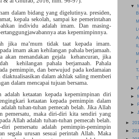
i & al Ghurab, 2016, hlm. 96-97).
▼
mam dalam bidang yang digelutinya. presiden,
B
camat, kepala sekolah, sampai ke pemerintahan
M
 bahkan individu adalah imam. Dan masing-
L
pertanggungjawabannya atas kepemimpinnya.
A
aah jika ma’mum tidak taat kepada imam.
I
epada imam akan kehilangan pahala berjamaah.
M
a akan menandakan gejala kehancuran, jika
F
udah kehilangan pahala berjamaah. Pahala
 pada pemimpin, dan berwujud pada kedamaian
T
n diaktualisasikan dalam akhlak saling memberi
T
ngan dalam mencapai tujuan bersama.
►
 adalah ketaatan kepada kepemimpinan diri
►
engingkari ketaatan kepada pemimpin dalam
►
ri adalah tuhan-tuhan pemecah belah. Jika Allah
►
 pemersatu, maka diri-diri kita sendiri yang
pada Allah adalah tuhan-tuhan pemecah belah.
►
20
-diri pemersatu adalah pemimpin-pemimpin
►
20
n segala urusan sesuai perintah Allah. Maka