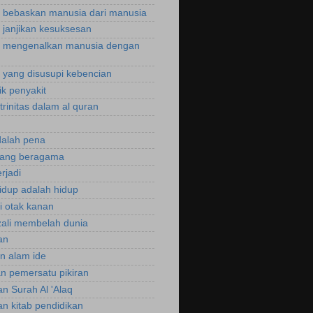
bebaskan manusia dari manusia
janjikan kesuksesan
 mengenalkan manusia dengan
yang disusupi kebencian
ik penyakit
trinitas dalam al quran
dalah pena
rang beragama
rjadi
hidup adalah hidup
si otak kanan
zali membelah dunia
an
an alam ide
an pemersatu pikiran
an Surah Al 'Alaq
an kitab pendidikan