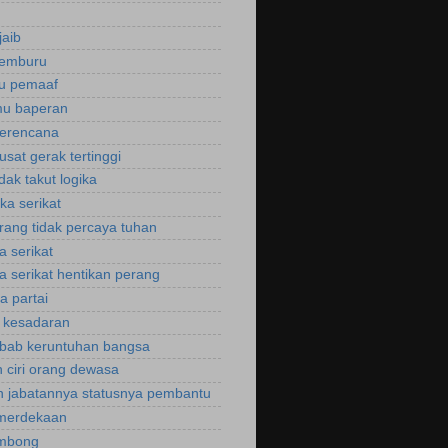
jaib
cemburu
ku pemaaf
mu baperan
perencana
usat gerak tertinggi
idak takut logika
ka serikat
rang tidak percaya tuhan
a serikat
a serikat hentikan perang
a partai
u kesadaran
bab keruntuhan bangsa
 ciri orang dewasa
 jabatannya statusnya pembantu
emerdekaan
ombong