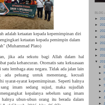
BLOG 
►
20
►
20
►
20
h adalah ketaatan kepada kepemimpinan diri
►
20
mengingkari ketaatan kepada pemimpin dalam
►
20
ah" (Muhammad Plato)
►
20
►
20
man, jika ada sekutu bagi Allah dalam hal
▼
20
bat pada kehancuran. Otomatis satu kekuasaan
►
 satu lembaga atau negara. Tidak ada jalan lain
►
k ada peluang untuk menentang, kecuali
►
i syarat-syarat kepemimpinan. Seperti halnya
►
 sang imam sedang sujud, maka sujudlah
►
a mengangkat kepalanya sebelum sang imam
►
 halnya ubun-ubun orang itu berada dalam
►