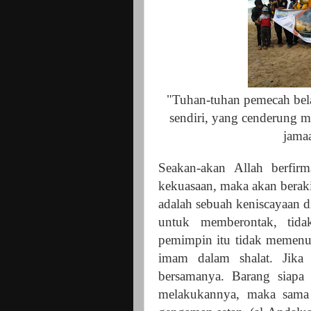
"Tuhan-tuhan pemecah bela
sendiri, yang cenderung 
jama
Seakan-akan Allah berfir
kekuasaan, maka akan beraki
adalah sebuah keniscayaan di
untuk memberontak, tida
pemimpin itu tidak memenuh
imam dalam shalat. Jika
bersamanya. Barang siap
melakukannya, maka sama