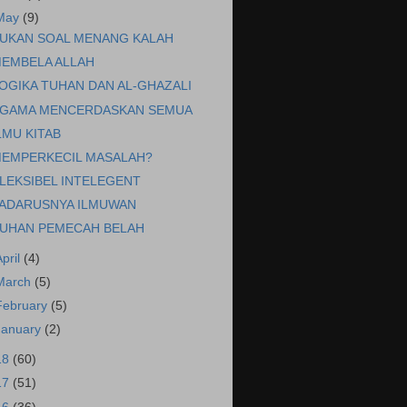
May
(9)
UKAN SOAL MENANG KALAH
EMBELA ALLAH
OGIKA TUHAN DAN AL-GHAZALI
GAMA MENCERDASKAN SEMUA
LMU KITAB
EMPERKECIL MASALAH?
LEKSIBEL INTELEGENT
ADARUSNYA ILMUWAN
UHAN PEMECAH BELAH
April
(4)
March
(5)
February
(5)
January
(2)
18
(60)
17
(51)