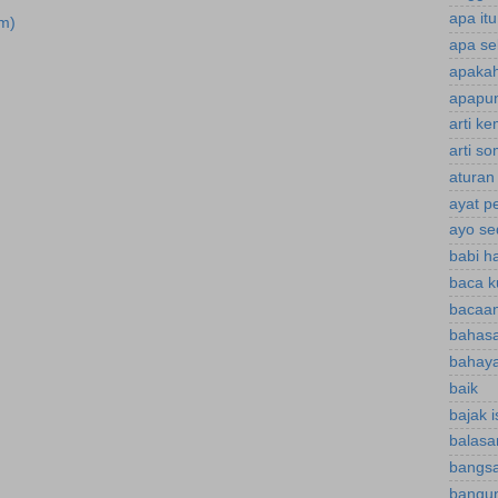
apa it
m)
apa se
apakah
apapun
arti k
arti s
aturan
ayat p
ayo se
babi h
baca k
bacaan
bahasa
bahaya
baik
bajak 
balasa
bangsa
bangu