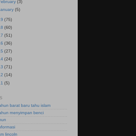
February
(3)
January
(5)
19
(75)
18
(60)
17
(51)
16
(36)
15
(27)
14
(24)
13
(71)
12
(14)
11
(5)
S
ahun barat baru tahu islam
ahun menyimpan benci
hun
nformasi
m lincoln