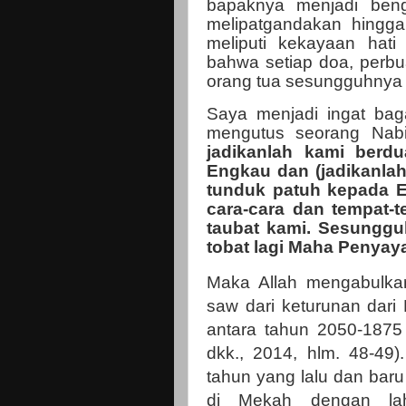
bapaknya menjadi bengk
melipatgandakan hingga
meliputi kekayaan hat
bahwa setiap doa, perbu
orang tua sesungguhnya
Saya menjadi ingat bag
mengutus seorang Nabi
jadikanlah kami berd
Engkau dan (jadikanlah
tunduk patuh kepada 
cara-cara dan tempat-t
taubat kami. Sesungg
tobat lagi Maha Penyay
Maka Allah mengabulk
saw dari keturunan dari
antara tahun 2050-1875
dkk., 2014, hlm. 48-49
tahun yang lalu dan bar
di Mekah dengan la