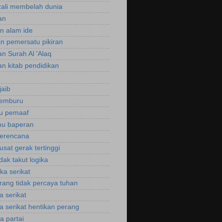
zali membelah dunia
an
an alam ide
an pemersatu pikiran
an Surah Al 'Alaq
an kitab pendidikan
jaib
cemburu
ku pemaaf
mu baperan
perencana
usat gerak tertinggi
idak takut logika
ka serikat
rang tidak percaya tuhan
a serikat
a serikat hentikan perang
a partai