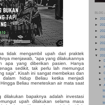
BLOG 
►
20
►
20
►
20
►
20
►
20
►
20
pa tidak mengambil upah dari praktek
▼
20
ahnya menjawab, “apa yang dilakukannya
►
an apa yang diberikan pasien. Hanya
►
naga sedikit, tak perlu lah memungut
ng saja”. Kisah ini sangat membekas dan
►
 dalam hidup Beliau ketika menjadi
►
. Hingga Beliau meneteskan air mata saat
▼
M
g dilakukan bapaknya adalah investasi
M
memungut upah dilakukan selama masa
M