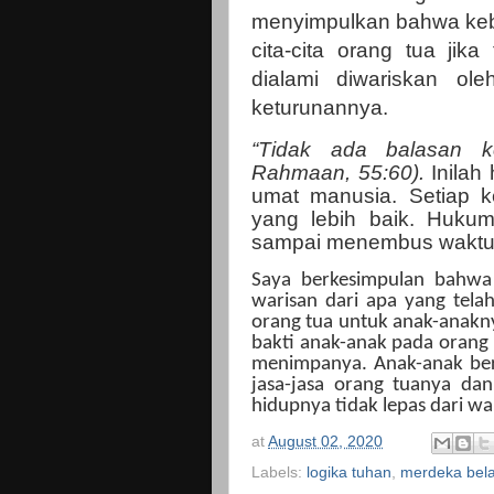
menyimpulkan bahwa keba
cita-cita orang tua jik
dialami diwariskan o
keturunannya.
“Tidak ada balasan ke
Rahmaan, 55:60).
Inilah
umat manusia. Setiap k
yang lebih baik. Hukum
sampai menembus waktu m
Saya berkesimpulan bahwa 
warisan dari apa yang telah
orang tua untuk anak-anakny
bakti anak-anak pada orang 
menimpanya. Anak-anak ber
jasa-jasa orang tuanya da
hidupnya tidak lepas dari wa
at
August 02, 2020
Labels:
logika tuhan
,
merdeka bela