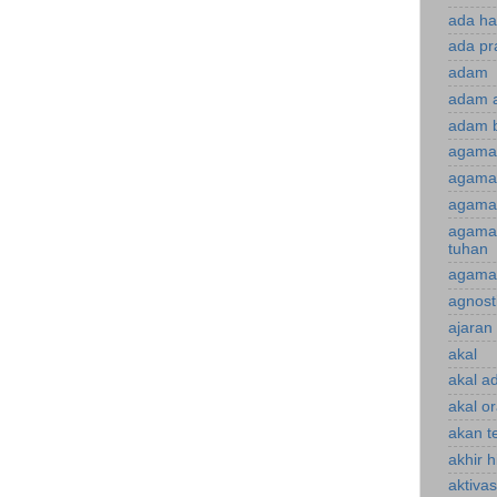
ada ha
ada pr
adam
adam 
adam 
agama
agama 
agama 
agama
tuhan
agama 
agnost
ajaran 
akal
akal a
akal o
akan te
akhir 
aktiva