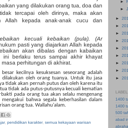
►
ikan yang dilakukan orang tua, doa dan
►
a tidak tercapai oleh dirinya, maka akan
►
20
leh Allah kepada anak-anak cucu dan
►
20
►
20
baikan kecuali kebaikan (pula). (Ar
►
20
 hukum pasti yang diajarkan Allah kepada
►
20
ebaikan akan dibalas dengan kabaikan
►
20
 ini berlaku terus sampai akhir khayat
asa perhitungan di akhirat.
►
20
►
20
besar kecilnya kesuksesan seseorang adalah
 dilakukan oleh orang tuanya. Untuk itu jasa
►
20
a tidak akan pernah putus dan oleh karena itu
tua tidak ada putus-putusnya kecuali kematian
LABEL
bakti pada orang tua akan selalu mengenang
1400 t
n mengakui bahwa segala keberhasilan dalam
risan orang tua. Wallahu’alam.
1400 t
500 ta
abad i
jar
,
pendidikan karakter
,
semua kekayaan warisan
abraha