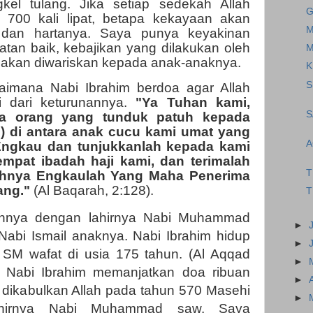
el tulang. Jika setiap sedekah Allah
G
 700 kali lipat, betapa kekayaan akan
M
i dan hartanya. Saya punya keyakinan
atan baik, kebajikan yang dilakukan oleh
M
 akan diwariskan kepada anak-anaknya.
K
S
aimana Nabi Ibrahim berdoa agar Allah
 dari keturunannya.
"Ya Tuhan kami,
S
ua orang yang tunduk patuh kepada
) di antara anak cucu kami umat yang
A
Engkau dan tunjukkanlah kepada kami
empat ibadah haji kami, dan terimalah
T
uhnya Engkaulah Yang Maha Penerima
ang."
(Al Baqarah, 2:128).
T
annya dengan lahirnya Nabi Muhammad
►
 Nabi Ismail anaknya. Nabi Ibrahim hidup
►
 SM wafat di usia 175 tahun. (Al Aqqad
►
). Nabi Ibrahim memanjatkan doa ribuan
►
u dikabulkan Allah pada tahun 570 Masehi
►
hirnya Nabi Muhammad saw. Saya