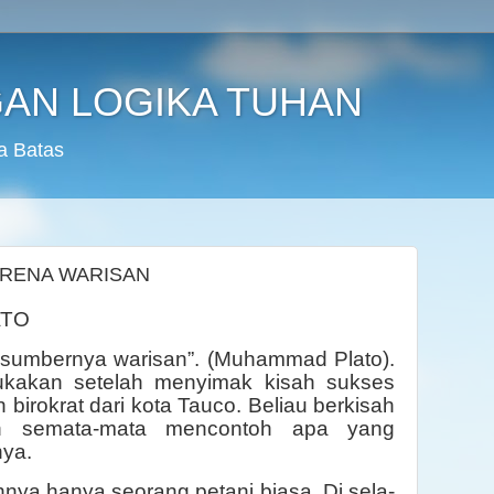
AN LOGIKA TUHAN
a Batas
ARENA WARISAN
ATO
 sumbernya warisan”. (Muhammad Plato).
ukakan setelah menyimak kisah sukses
birokrat dari kota Tauco. Beliau berkisah
n semata-mata mencontoh apa yang
nya.
hnya hanya seorang petani biasa. Di sela-