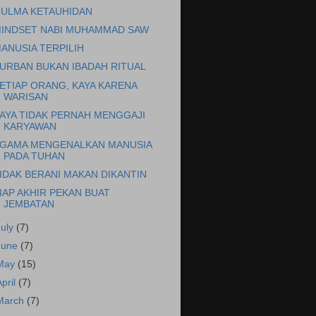
ULMA KETAUHIDAN
INDSET NABI MUHAMMAD SAW
ANUSIA TERPILIH
URBAN BUKAN IBADAH RITUAL
ETIAP ORANG, KAYA KARENA
WARISAN
AYA TIDAK PERNAH MENGGAJI
KARYAWAN
GAMA MENGENALKAN MANUSIA
PADA TUHAN
IDAK BERANI MAKAN DIKANTIN
IAP AKHIR PEKAN BUAT
JEMBATAN
July
(7)
June
(7)
May
(15)
April
(7)
March
(7)