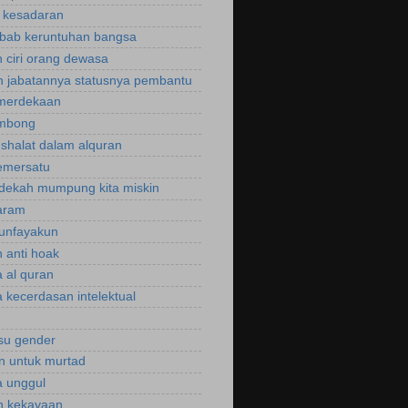
u kesadaran
bab keruntuhan bangsa
 ciri orang dewasa
 jabatannya statusnya pembantu
emerdekaan
ombong
 shalat dalam alquran
emersatu
dekah mumpung kita miskin
aram
unfayakun
 anti hoak
 al quran
 kecerdasan intelektual
isu gender
n untuk murtad
 unggul
n kekayaan