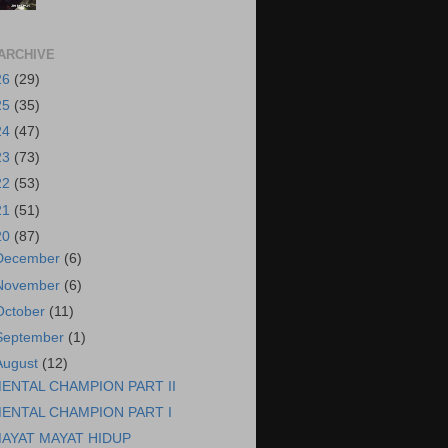
ARCHIVE
26
(29)
25
(35)
24
(47)
23
(73)
22
(53)
21
(51)
20
(87)
December
(6)
November
(6)
October
(11)
September
(1)
August
(12)
ENTAL CHAMPION PART II
ENTAL CHAMPION PART I
AYAT MAYAT HIDUP