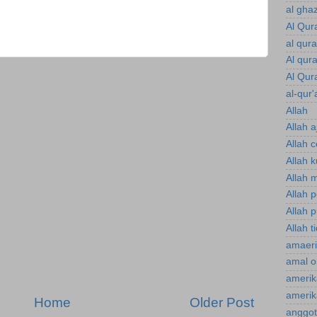
al gha
Al Qur
al qur
Al qur
Al Qur
al-qur'
Allah
Allah a
Allah 
Allah 
Allah 
Allah 
Allah p
Allah t
amaeri
amal o
amerik
amerik
Home
Older Post
anggot