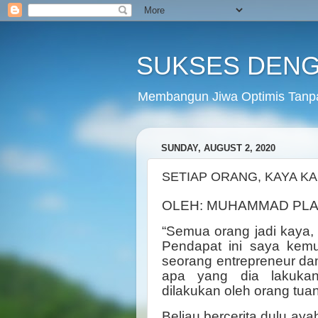
SUKSES DENG
Membangun Jiwa Optimis Tanp
SUNDAY, AUGUST 2, 2020
SETIAP ORANG, KAYA K
OLEH: MUHAMMAD PL
“Semua orang jadi kaya,
Pendapat ini saya kem
seorang entrepreneur dan 
apa yang dia lakuka
dilakukan oleh orang tua
Beliau bercerita dulu aya