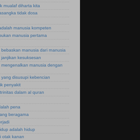
k mualaf diharta kita
asangka tidak dosa
adalah manusia kompeten
bukan manusia pertama
bebaskan manusia dari manusia
janjikan kesuksesan
 mengenalkan manusia dengan
yang disusupi kebencian
ik penyakit
trinitas dalam al quran
dalah pena
rang beragama
rjadi
hidup adalah hidup
si otak kanan