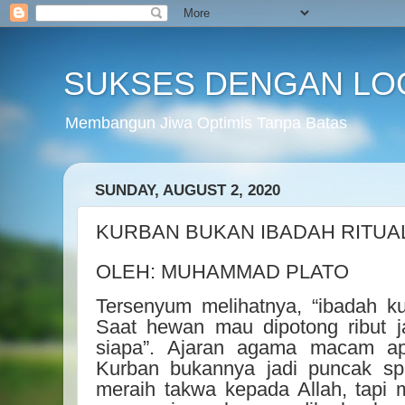
SUKSES DENGAN LO
Membangun Jiwa Optimis Tanpa Batas
SUNDAY, AUGUST 2, 2020
KURBAN BUKAN IBADAH RITUA
OLEH: MUHAMMAD PLATO
Tersenyum melihatnya, “ibadah ku
Saat hewan mau dipotong ribut 
siapa”. Ajaran agama macam ap
Kurban bukannya jadi puncak spi
meraih takwa kepada Allah, tapi 