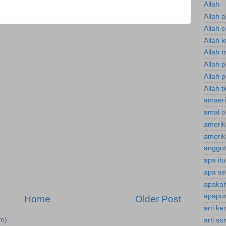
Allah
Allah a
Allah 
Allah 
Allah 
Allah 
Allah p
Allah t
amaeri
amal o
amerik
amerik
anggot
apa it
apa se
apakah
apapun
Home
Older Post
arti k
m)
arti s