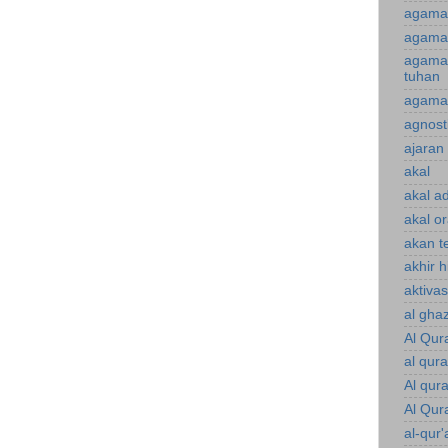
agama 
agama 
agama
tuhan
agama 
agnost
ajaran 
akal
akal a
akal o
akan te
akhir 
aktiva
al gha
Al Qur
al qur
Al qur
Al Qur
al-qur'