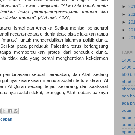
tuhanmu?". Fir'aun menjawab: "Akan kita bunuh anak-
►
20
 biarkan hidup perempuan-perempuan mereka dan
►
20
di atas mereka". (Al A'raaf, 7:127).
►
20
karang. Israel dan Amerika Serikat menjadi pengontrol
►
20
mbil negara-negara di dunia tidak bisa dilakukan tanpa
►
20
(mutlak), untuk mengendalikan jalannya politik dunia.
Serikat pada penduduk Palestina terus berlangsung
 tanpa memperdulikan protes dari penduduk dunia.
LABEL
unia tidak ada yang berani menghentikan kekejaman
1400 t
1400 t
e pembinasaan sebuah peradaban, dan Allah sedang
500 ta
nguhnya kisah-kisah manusia sudah tertulis dalam Al
abad i
am Al Quran sedang terjadi sekarang, dan saat-saat
abraha
aatnya sudah dekat,. Sungguh, Allah sebaik-baiknya
ada ha
ada pr
adam
adam 
radaban
adam 
agama