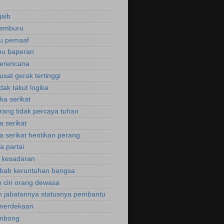
jaib
cemburu
ku pemaaf
mu baperan
perencana
usat gerak tertinggi
idak takut logika
ka serikat
rang tidak percaya tuhan
a serikat
a serikat hentikan perang
a partai
u kesadaran
bab keruntuhan bangsa
 ciri orang dewasa
 jabatannya statusnya pembantu
emerdekaan
ombong