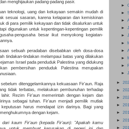
dan menghijaukan padang-padang pasir.
►
uan teknologi, uang dan kekayaan semakin mudah di
►
k sesuai sasaran, karena kelaparan dan kemiskinan
►
k di para pemilik kekayaan dan tidak disalurkan untuk
►
api digunakan untuk kepentingan-kepentingan pemilik
usaha-pengusaha besar ikut menyokong kegiatan-
►
aannya.
►
►
nasaan sebuah peradaban disebabkan oleh dosa-dosa
ah tindakan-tindakan melampaui batas yang dilakukan
►
kejaman Israel pada penduduk Palestina yang didukung
►
kukan pembersihan penduduk Palestina merupakan
►
anusiaan.
►
20
aat sebelum ditenggelamkannya kekuasaan Fir'aun. Raja
ang tidak terbatas, melakukan pembunuhan terhadap
►
20
 lahir. Rezim Fir'aun memerintah dengan kejam dan
►
20
inya sebagai tuhan. Fir'aun menjadi pemilik mutlak
►
20
 keputusan harus mendapat izin darinya. Bagi yang
an menghukumnya dengan kejam.
►
20
►
20
 dari kaum Fir'aun (kepada Fir'aun): "Apakah kamu
►
20
a untuk membuat kerusakan di negeri ini dan