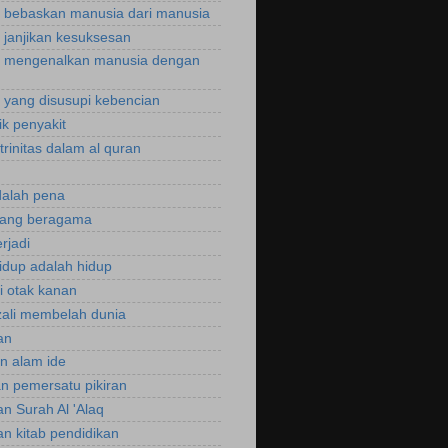
bebaskan manusia dari manusia
janjikan kesuksesan
 mengenalkan manusia dengan
yang disusupi kebencian
ik penyakit
trinitas dalam al quran
dalah pena
rang beragama
rjadi
hidup adalah hidup
si otak kanan
zali membelah dunia
an
an alam ide
an pemersatu pikiran
an Surah Al 'Alaq
an kitab pendidikan