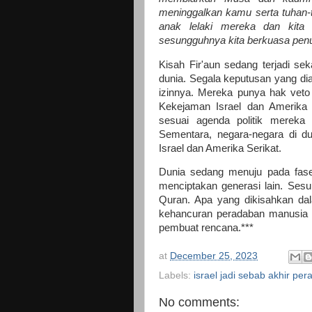
meninggalkan kamu serta tuhan-
anak lelaki mereka dan kita
sesungguhnya kita berkuasa penuh 
Kisah Fir'aun sedang terjadi se
dunia. Segala keputusan yang dia
izinnya. Mereka punya hak veto 
Kekejaman Israel dan Amerika 
sesuai agenda politik mereka
Sementara, negara-negara di d
Israel dan Amerika Serikat.
Dunia sedang menuju pada fas
menciptakan generasi lain. Sesu
Quran. Apa yang dikisahkan dal
kehancuran peradaban manusia s
pembuat rencana.***
at
December 25, 2023
Labels:
israel jadi sebab akhir pe
No comments: