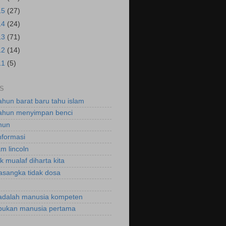
15
(27)
14
(24)
13
(71)
12
(14)
11
(5)
S
ahun barat baru tahu islam
ahun menyimpan benci
hun
nformasi
m lincoln
k mualaf diharta kita
asangka tidak dosa
adalah manusia kompeten
bukan manusia pertama