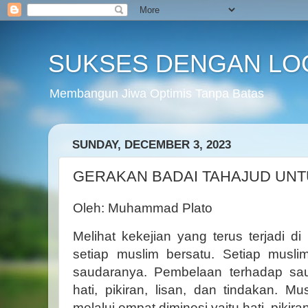
SUKSES DENGAN LO
Membangun Jiwa Optimis Tanpa Batas
SUNDAY, DECEMBER 3, 2023
GERAKAN BADAI TAHAJUD UNT
Oleh: Muhammad Plato
Melihat kekejian yang terus terjadi di
setiap muslim bersatu. Setiap musl
saudaranya. Pembelaan terhadap sau
hati, pikiran, lisan, dan tindakan. Mu
melalui empat diminesi yaitu hati, pikira