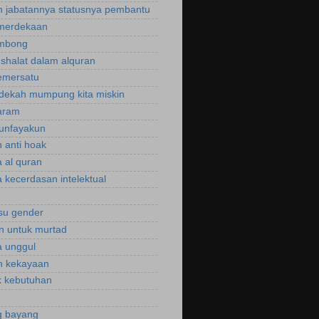
 jabatannya statusnya pembantu
emerdekaan
ombong
 shalat dalam alquran
emersatu
dekah mumpung kita miskin
aram
unfayakun
 anti hoak
 al quran
 kecerdasan intelektual
isu gender
n untuk murtad
 unggul
n kekayaan
 kebutuhan
g bayang