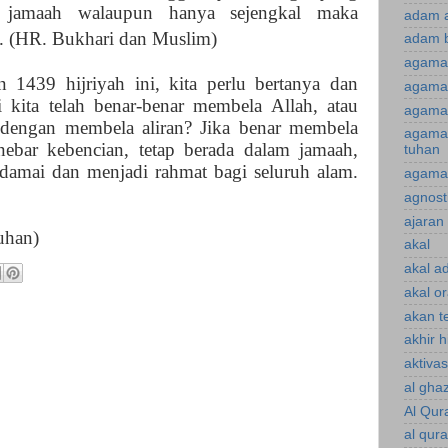
) jamaah walaupun hanya sejengkal maka
adam 
h. (HR. Bukhari dan Muslim)
adam 
agama
 1439 hijriyah ini, kita perlu bertanya dan
agama 
i kita telah benar-benar membela Allah, atau
agama 
 dengan membela aliran? Jika benar membela
agama
nebar kebencian, tetap berada dalam jamaah,
tuhan
 damai dan menjadi rahmat bagi seluruh alam.
agama 
agnost
ajaran 
uhan)
akal
akal a
akal o
akan te
akhir 
aktiva
al gha
Al Qur
al qur