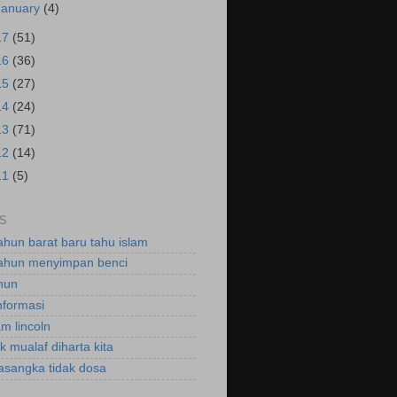
January
(4)
17
(51)
16
(36)
15
(27)
14
(24)
13
(71)
12
(14)
11
(5)
S
ahun barat baru tahu islam
ahun menyimpan benci
hun
nformasi
m lincoln
k mualaf diharta kita
asangka tidak dosa