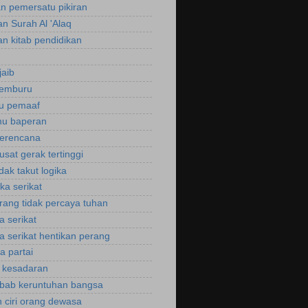
an pemersatu pikiran
an Surah Al 'Alaq
an kitab pendidikan
jaib
cemburu
ku pemaaf
mu baperan
perencana
usat gerak tertinggi
idak takut logika
ka serikat
rang tidak percaya tuhan
a serikat
a serikat hentikan perang
a partai
u kesadaran
bab keruntuhan bangsa
 ciri orang dewasa