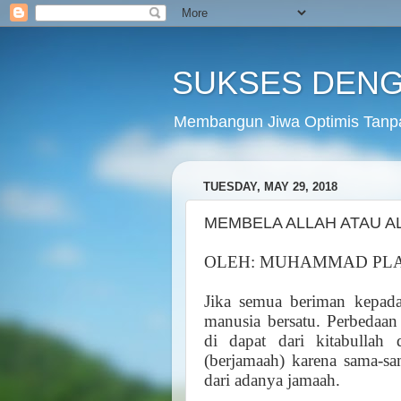
SUKSES DENG
Membangun Jiwa Optimis Tanp
TUESDAY, MAY 29, 2018
MEMBELA ALLAH ATAU A
OLEH: MUHAMMAD PL
Jika semua beriman kepad
manusia bersatu. Perbedaa
di dapat dari kitabullah 
(berjamaah) karena sama-s
dari adanya jamaah.