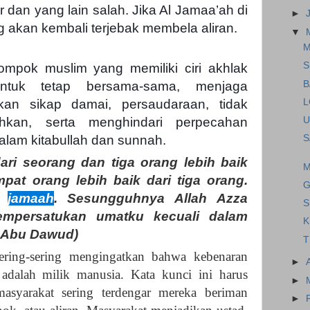
 dan yang lain salah. Jika Al Jamaa’ah di
►
ang akan kembali terjebak membela aliran.
▼
M
S
ompok muslim yang memiliki ciri akhlak
B
untuk tetap bersama-sama, menjaga
L
an sikap damai, persaudaraan, tidak
U
kan, serta menghindari perpecahan
S
alam kitabullah dan sunnah.
ari seorang dan tiga orang lebih baik
M
pat orang lebih baik dari tiga orang.
G
m
jamaah
. Sesungguhnya Allah Azza
S
empersatukan umatku kecuali dalam
K
. Abu Dawud)
T
ering-sering mengingatkan bahwa kebenaran
►
 adalah milik manusia. Kata kunci ini harus
►
asyarakat sering terdengar mereka beriman
►