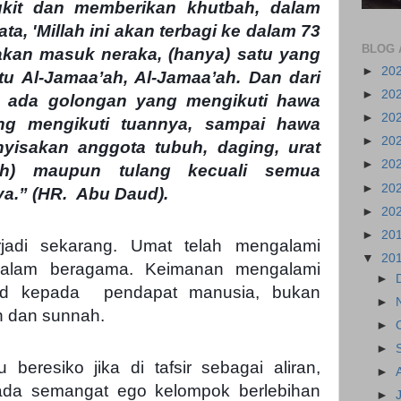
kit dan memberikan khutbah, dalam
ta, 'Millah ini akan terbagi ke dalam 73
BLOG 
akan masuk neraka, (hanya) satu yang
►
20
u Al-Jamaa’ah, Al-Jamaa’ah. Dan dari
►
20
 ada golongan yang mengikuti hawa
►
20
jing mengikuti tuannya, sampai hawa
►
20
nyisakan anggota tubuh, daging, urat
►
20
ah) maupun tulang kecuali semua
►
20
a.” (HR. Abu Daud).
►
20
►
20
rjadi sekarang. Umat telah mengalami
▼
20
 dalam beragama. Keimanan mengalami
►
aklid kepada pendapat manusia, bukan
►
h dan sunnah.
►
►
 beresiko jika di tafsir sebagai aliran,
►
ada semangat ego kelompok berlebihan
►