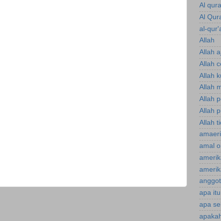
Al qur
Al Qur
al-qur'
Allah
Allah a
Allah 
Allah 
Allah 
Allah 
Allah p
Allah t
amaeri
amal o
amerik
amerik
anggot
apa it
apa se
apakah