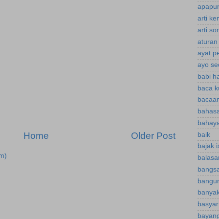
apapun
arti k
arti s
aturan
ayat p
ayo se
babi h
baca k
bacaan
bahasa
bahaya
Home
Older Post
baik
bajak 
m)
balasa
bangsa
bangu
banyak
basyar
bayan