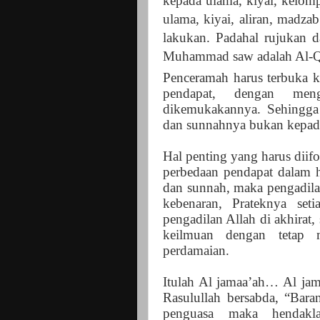
kepada ulama, kiyai, kelomp
ulama, kiyai, aliran, madza
lakukan. Padahal rujukan 
Muhammad saw adalah Al-Q
Penceramah harus terbuka 
pendapat, dengan meng
dikemukakannya. Sehingga 
dan sunnahnya bukan kepada
Hal penting yang harus diifo
perbedaan pendapat dalam h
dan sunnah, maka pengadila
kebenaran, Prateknya se
pengadilan Allah di akhirat,
keilmuan dengan tetap 
perdamaian.
Itulah Al jamaa’ah… Al ja
Rasulullah bersabda, “
Baran
penguasa maka hendakl