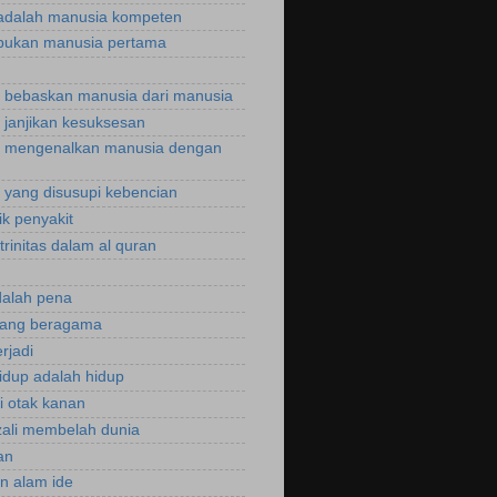
adalah manusia kompeten
bukan manusia pertama
bebaskan manusia dari manusia
janjikan kesuksesan
 mengenalkan manusia dengan
yang disusupi kebencian
ik penyakit
trinitas dalam al quran
dalah pena
rang beragama
rjadi
hidup adalah hidup
si otak kanan
zali membelah dunia
an
an alam ide