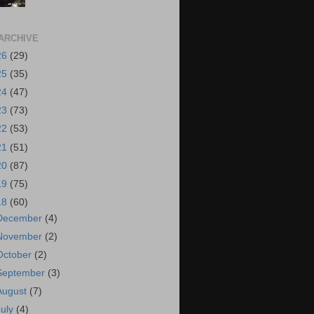
ARCHIVE
26
(29)
25
(35)
24
(47)
23
(73)
22
(53)
21
(51)
20
(87)
19
(75)
18
(60)
December
(4)
November
(2)
October
(2)
September
(3)
August
(7)
July
(4)