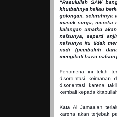
“Rasulullah SAW bang
khutbahnya beliau berka
golongan, seluruhnya 
masuk surga, mereka it
kalangan umatku akan
nafsunya, seperti an
nafsunya itu tidak me
nadi (pembuluh dar
mengikuti hawa nafsuny
Fenomena ini telah te
disoreintasi keimanan
disorientasi karena t
kembali kepada kitabulla
Kata Al Jamaa’ah terlalu
karena akan terjebak p