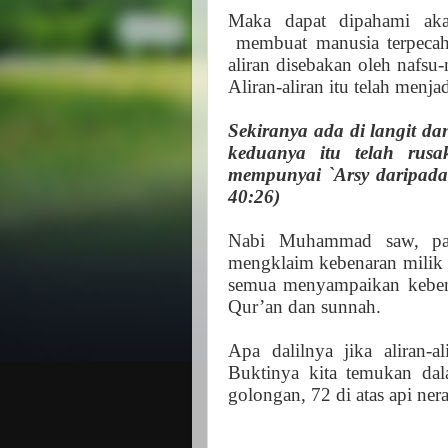
Maka dapat dipahami akal
membuat manusia terpecah b
aliran disebakan oleh nafsu
Aliran-aliran itu telah men
Sekiranya ada di langit da
keduanya itu telah rus
mempunyai `Arsy daripada
40:26)
Nabi Muhammad saw, par
mengklaim kebenaran milik d
semua menyampaikan kebena
Qur’an dan sunnah.
Apa dalilnya jika aliran-
Buktinya kita temukan dal
golongan, 72 di atas api ner