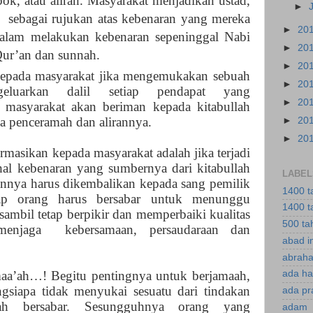
ok, atau aliran. Masyarakat menjadikan ustad,
►
b
sebagai rujukan atas kebenaran yang mereka
►
20
dalam melakukan kebenaran sepeninggal Nabi
►
20
ur’an dan sunnah.
►
20
kepada masyarakat jika mengemukakan sebuah
►
20
eluarkan dalil setiap pendapat yang
►
20
masyarakat akan beriman kepada kitabullah
 penceramah dan alirannya.
►
20
►
20
rmasikan kepada masyarakat adalah jika terjadi
al kebenaran yang sumbernya dari kitabullah
LABEL
nnya harus dikembalikan kepada sang pemilik
1400 t
tiap orang harus bersabar untuk menunggu
1400 t
 sambil tetap berpikir dan memperbaiki kualitas
500 ta
menjaga kebersamaan, persaudaraan dan
abad i
abraha
maa’ah…! Begitu pentingnya untuk berjamaah,
ada ha
gsiapa tidak menyukai sesuatu dari tindakan
ada pr
ah bersabar. Sesungguhnya orang yang
adam