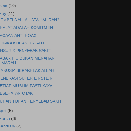
June
(10)
May
(11)
EMBELA ALLAH ATAU ALIRAN?
HALAT ADALAH KOMITMEN
ACAAN ANTI HOAX
OGIKA KOCAK USTAD EE
NSUR X PENYEBAB SAKIT
ABAR ITU BUKAN MENAHAN
MARAH
ANUSIA BERAKHLAK ALLAH
ENERASI SUPER EINSTEIN
ETIAP MUSLIM PASTI KAYA!
ESEHATAN OTAK
UHAN TUHAN PENYEBAB SAKIT
April
(5)
March
(6)
February
(2)